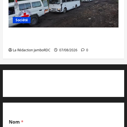
Société
Beni : l’échange de prisonniers entre
l’AFC/M23 et Kinshasa ne convainc pas
La Rédaction JamboRDC
07/08/2026
0
Contact et réclamations
Nom
*