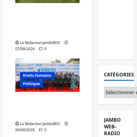
15
personnes
Processus de Doha : 15
remises à
personnes remises à
l’AFC/M23
l’AFC/M23 avec l’appui
avec
du CICR
l’appui du
La Rédaction JamboRDC
CICR
07/08/2026
0
CATÉGORIES
Droits Humains
Politique
Catégories
GENOCOST : l’AFC/M23
conteste la démarche
portée par Kinshasa
JAMBO
La Rédaction JamboRDC
WEB-
06/08/2026
0
RADIO