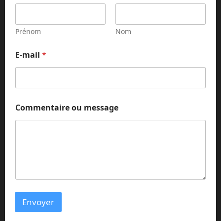
Prénom
Nom
E-mail
*
*
Commentaire ou message
*
m
e
s
s
a
g
e
Envoyer