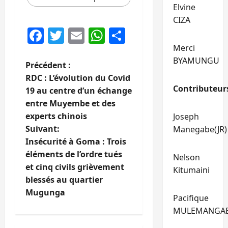
Elvine
CIZA
Facebook
Twitter
Email
WhatsApp
Partager
Merci
BYAMUNGU
N
Précédent :
RDC : L’évolution du Covid
a
Contributeur
19 au centre d’un échange
entre Muyembe et des
v
experts chinois
Joseph
i
Suivant:
Manegabe(JR)
Insécurité à Goma : Trois
g
éléments de l’ordre tués
Nelson
et cinq civils grièvement
Kitumaini
a
blessés au quartier
t
Mugunga
Pacifique
MULEMANGA
i