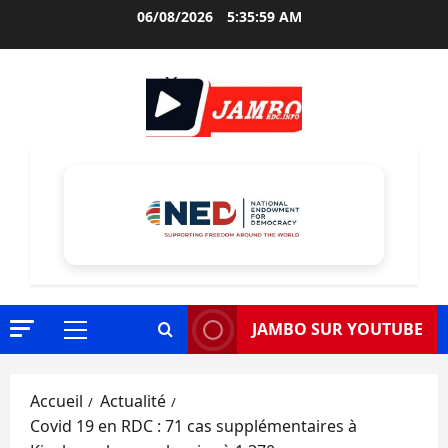
Aller
06/08/2026
5:36:00 AM
au
contenu
JAMBO SUR YOUTUBE
Menu
principal
Accueil
Actualité
Covid 19 en RDC : 71 cas supplémentaires à