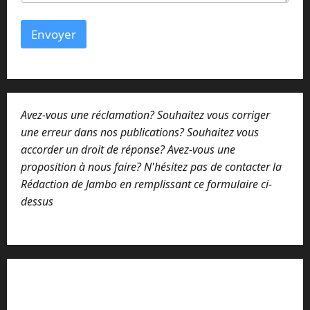
m
e
s
Envoyer
s
a
g
e
Avez-vous une réclamation? Souhaitez vous corriger
une erreur dans nos publications? Souhaitez vous
accorder un droit de réponse? Avez-vous une
proposition à nous faire? N'hésitez pas de contacter la
Rédaction de Jambo en remplissant ce formulaire ci-
dessus
Lisez attentivement notre procédure de
réclamation