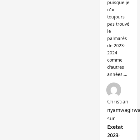
puisque je
n'ai
toujours
pas trouvé
le
palmarès
de 2023-
2024
comme
d'autres
années.…
Christian
nyamwagirw
sur
Exetat
2023-