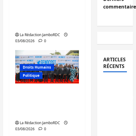
Sud-Kivu : mieux
commentaire
protéger les droits
humains pour prévenir
la traite des personnes
La Rédaction JamboRDC
03/08/2026
0
ARTICLES
RÉCENTS
Droits Humains
Politique
Bukavu :
la
GENOCOST : mémoire,
Pharmakina
justice et réparations
expose
au cœur du message
son
de Tshisekedi
savoir-
La Rédaction JamboRDC
faire à
03/08/2026
0
Kivu