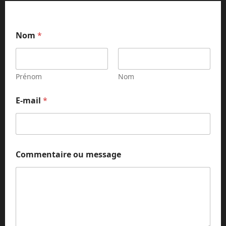
Nom
*
Prénom
Nom
m
E-mail
*
e
s
s
a
g
e
Commentaire ou message
m
e
s
s
a
g
e