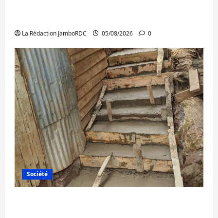
Bukavu : la Pharmakina expose son savoir-
faire à Kivu Soko Foire
La Rédaction JamboRDC
05/08/2026
0
Société
Bagira : des infrastructures grâce aux
contributions des habitants à Mulambula