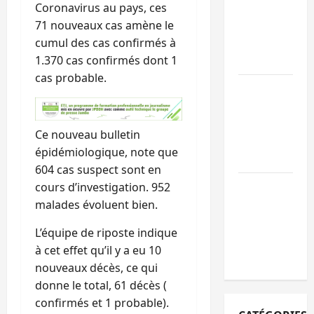
Coronavirus au pays, ces
des
71 nouveaux cas amène le
mandataires
cumul des cas confirmés à
publics est
1.370 cas confirmés dont 1
lancé
cas probable.
Sud-Kivu : de
retour à Uvir
Purusi relanc
Ce nouveau bulletin
les priorités
épidémiologique, note que
sécuritaires
604 cas suspect sont en
Bukavu : vols
cours d’investigation. 952
et agressions
malades évoluent bien.
en série, la
L’équipe de riposte indique
société civile
à cet effet qu’il y a eu 10
appelle à agir
nouveaux décès, ce qui
donne le total, 61 décès (
confirmés et 1 probable).