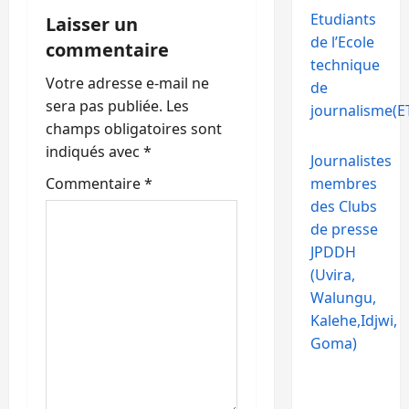
o
Etudiants
Laisser un
de l’Ecole
commentaire
n
technique
Votre adresse e-mail ne
de
d
sera pas publiée.
Les
journalisme(ET
’
champs obligatoires sont
indiqués avec
*
Journalistes
a
Commentaire
*
membres
r
des Clubs
de presse
t
JPDDH
(Uvira,
i
Walungu,
c
Kalehe,Idjwi,
Goma)
l
e