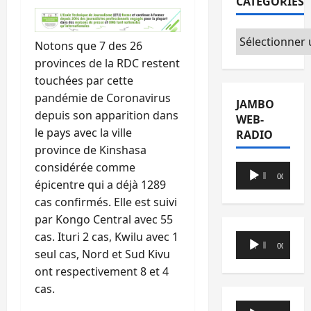
CATÉGORIES
Catégories
Notons que 7 des 26
provinces de la RDC restent
touchées par cette
pandémie de Coronavirus
JAMBO
depuis son apparition dans
WEB-
le pays avec la ville
RADIO
province de Kinshasa
considérée comme
Lecteur
00:00
00:00
épicentre qui a déjà 1289
audio
cas confirmés. Elle est suivi
par Kongo Central avec 55
cas. Ituri 2 cas, Kwilu avec 1
Lecteur
00:00
00:00
seul cas, Nord et Sud Kivu
audio
ont respectivement 8 et 4
cas.
Lecteur