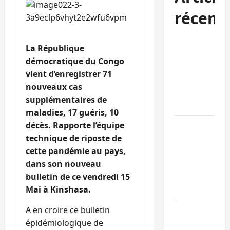
récent
Bukavu : la
La République
Pharmakina
démocratique du Congo
expose son
vient d’enregistrer 71
savoir-faire à
nouveaux cas
Kivu Soko
supplémentaires de
Foire
maladies, 17 guéris, 10
décès. Rapporte l’équipe
Bagira : des
technique de riposte de
infrastructur
cette pandémie au pays,
grâce aux
dans son nouveau
contribution
bulletin de ce vendredi 15
des habitant
Mai à Kinshasa.
à Mulambula
A en croire ce bulletin
RDC : le
épidémiologique de
recrutement