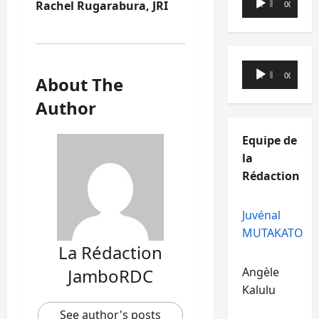
Rachel Rugarabura, JRI
00:00
00:00
audio
Lecteur
00:00
00:00
About The
audio
Author
Equipe de
la
Rédaction
Juvénal
MUTAKATO
La Rédaction
JamboRDC
Angèle
Kalulu
See author's posts