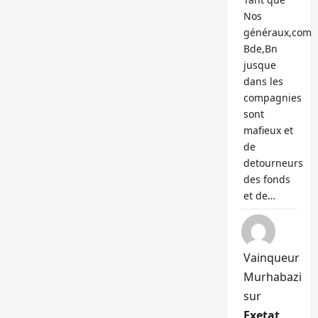
Nos
généraux,com
Bde,Bn
jusque
dans les
compagnies
sont
mafieux et
de
detourneurs
des fonds
et de…
Vainqueur
Murhabazi
sur
Exetat