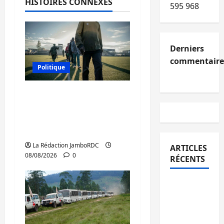
HISTOIRES CONNEXES
595 968
Derniers
commentaire
Politique
Kinshasa confirme la
libération de 15
personnes affiliées à
l’AFC/M23
La Rédaction JamboRDC
ARTICLES
08/08/2026
0
RÉCENTS
Kinshasa
confirme
la
libération