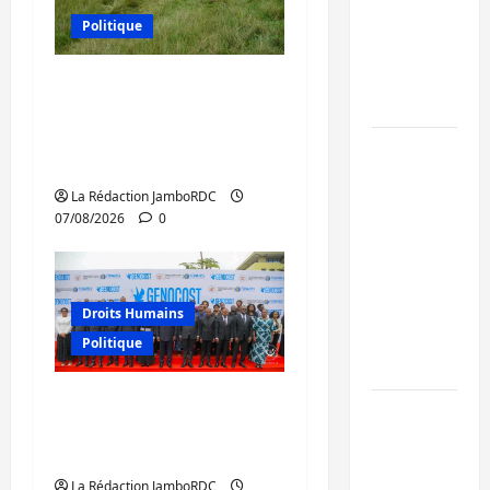
de 15
Politique
personnes
affiliées à
Processus de Doha : 15
l’AFC/M23
personnes remises à
l’AFC/M23 avec l’appui
Bagira :
du CICR
une
La Rédaction JamboRDC
ambulance
07/08/2026
0
renversée
à Ciriri, la
NDSCI
dénonce
Droits Humains
l’état de
Politique
la route
GENOCOST : l’AFC/M23
Sud-Kivu
conteste la démarche
: l’UNPC
portée par Kinshasa
maintient
La Rédaction JamboRDC