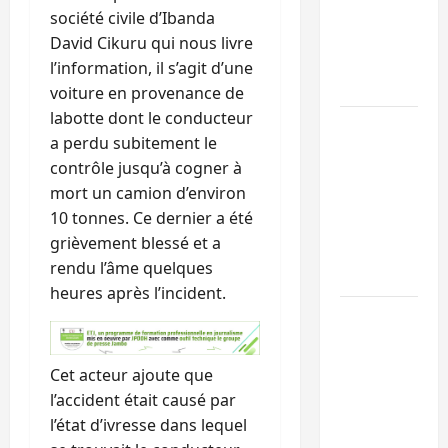
l’UNPC
société civile d’Ibanda
maintient
David Cikuru qui nous livre
l’alerte contr
l’information, il s’agit d’une
Ebola
voiture en provenance de
labotte dont le conducteur
Beni :
a perdu subitement le
l’échange de
contrôle jusqu’à cogner à
prisonniers
mort un camion d’environ
entre
10 tonnes. Ce dernier a été
l’AFC/M23 et
grièvement blessé et a
Kinshasa ne
rendu l’âme quelques
convainc pas
heures après l’incident.
Processus de
Doha : 15
personnes
Cet acteur ajoute que
remises à
l’accident était causé par
l’AFC/M23
l’état d’ivresse dans lequel
avec l’appui