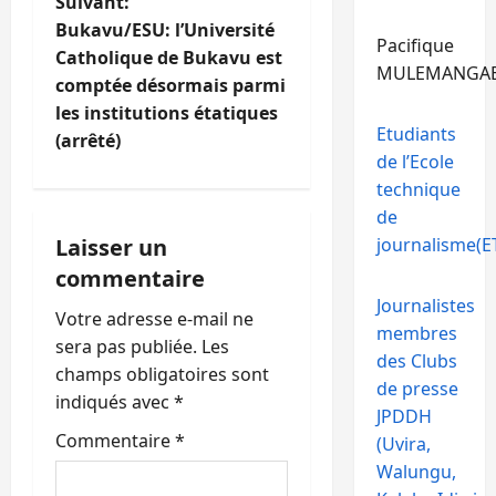
i
Suivant:
Bukavu/ESU: l’Université
Pacifique
g
Catholique de Bukavu est
MULEMANGA
comptée désormais parmi
a
les institutions étatiques
Etudiants
t
(arrêté)
de l’Ecole
i
technique
de
o
Laisser un
journalisme(ET
commentaire
n
Journalistes
Votre adresse e-mail ne
d
membres
sera pas publiée.
Les
des Clubs
’
champs obligatoires sont
de presse
indiqués avec
*
JPDDH
a
Commentaire
*
(Uvira,
r
Walungu,