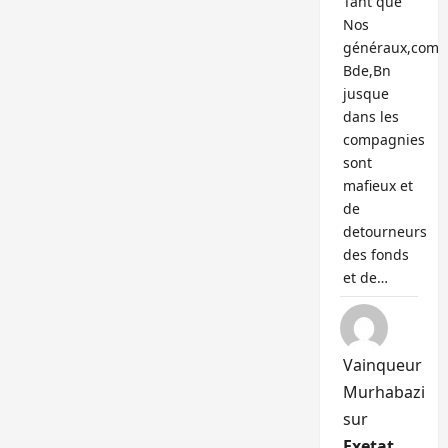
Tant que
Nos
généraux,com
Bde,Bn
jusque
dans les
compagnies
sont
mafieux et
de
detourneurs
des fonds
et de…
Vainqueur
Murhabazi
sur
Exetat