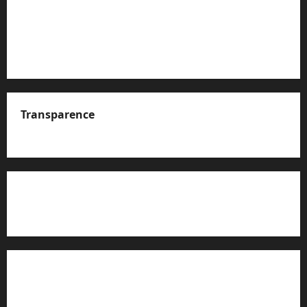
Transparence
A propos de nous
Rapport d’auto-évaluation de transparence (JTI)