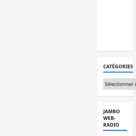
personnes
remises à
l’AFC/M23
avec
l’appui du
CICR
CATÉGORIES
Catégories
JAMBO
WEB-
RADIO