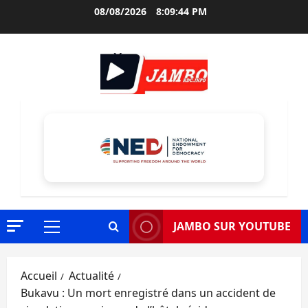
Aller
08/08/2026
8:09:45 PM
au
contenu
JAMBO SUR YOUTUBE
Menu
principal
Accueil
Actualité
Bukavu : Un mort enregistré dans un accident de