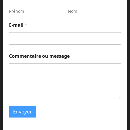
Prénom
Nom
N
E-mail
*
o
m
*
E
-
m
Commentaire ou message
a
i
l
Envoyer