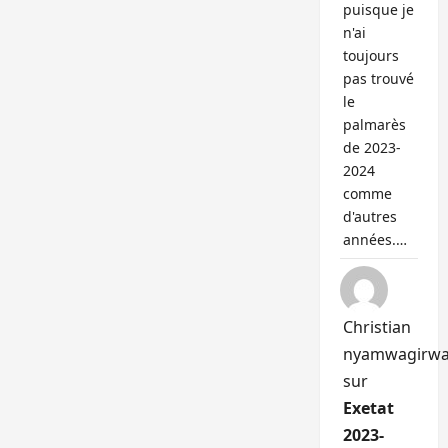
puisque je
n'ai
toujours
pas trouvé
le
palmarès
de 2023-
2024
comme
d'autres
années.…
Christian
nyamwagirw
sur
Exetat
2023-