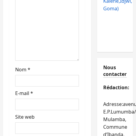
Kalehe,Idjwi,
t
Goma)
i
c
l
e
Nous
Nom
*
contacter
Rédaction:
E-mail
*
Adresse:aven
E.P.Lumumba/
Site web
Mulamba,
Commune
d’Ibanda,