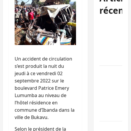
récent
Kinshasa
confirme la
libération de
15 personnes
affiliées à
Un accident de circulation
l’AFC/M23
s’est produit la nuit du
Bagira : une
jeudi à ce vendredi 02
ambulance
septembre 2022 sur le
renversée à
boulevard Patrice Emery
Ciriri, la
Lumumba au niveau de
NDSCI
l’hôtel résidence en
dénonce l’éta
commune d’Ibanda dans la
de la route
ville de Bukavu.
Sud-Kivu :
Selon le président de la