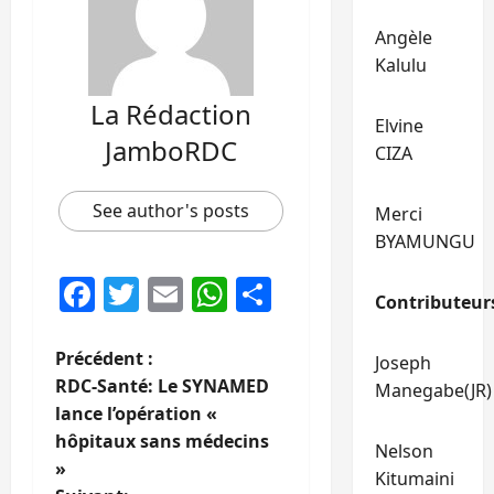
Angèle
Kalulu
La Rédaction
Elvine
JamboRDC
CIZA
See author's posts
Merci
BYAMUNGU
Facebook
Twitter
Email
WhatsApp
Partager
Contributeur
N
Précédent :
Joseph
RDC-Santé: Le SYNAMED
Manegabe(JR)
a
lance l’opération «
hôpitaux sans médecins
v
Nelson
»
Kitumaini