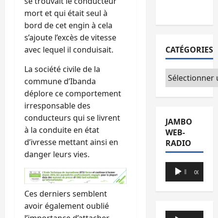
se trouvait le conducteur
du CICR
mort et qui était seul à
bord de cet engin à cela
s’ajoute l’excès de vitesse
avec lequel il conduisait.
CATÉGORIES
La société civile de la
Catégories
commune d’Ibanda
déplore ce comportement
irresponsable des
conducteurs qui se livrent
JAMBO
à la conduite en état
WEB-
d’ivresse mettant ainsi en
RADIO
danger leurs vies.
Lecteur
00:00
00:00
audio
Ces derniers semblent
avoir également oublié
Lecteur
l’importance d’attacher