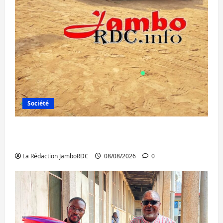
Société
Bagira : une ambulance renversée à Ciriri,
la NDSCI dénonce l’état de la route
La Rédaction JamboRDC
08/08/2026
0