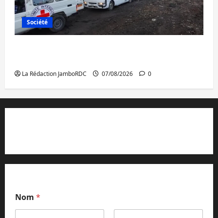
Société
Beni : l’échange de prisonniers entre
l’AFC/M23 et Kinshasa ne convainc pas
La Rédaction JamboRDC
07/08/2026
0
Contact et réclamations
Nom
*