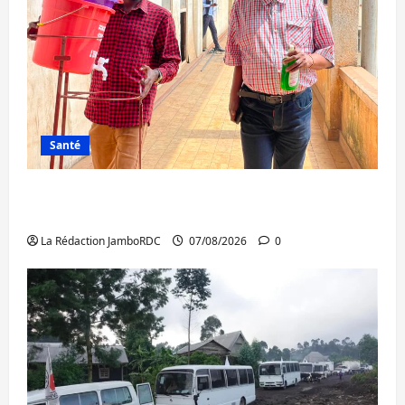
Santé
Sud-Kivu : l’UNPC maintient l’alerte contre
Ebola
La Rédaction JamboRDC
07/08/2026
0