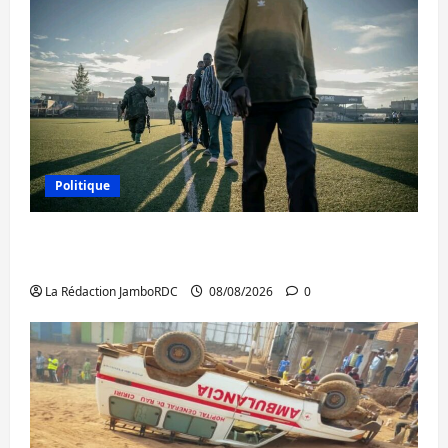
Politique
Kinshasa confirme la libération de 15
personnes affiliées à l’AFC/M23
La Rédaction JamboRDC
08/08/2026
0