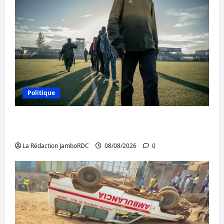
Politique
Kinshasa confirme la libération de 15
personnes affiliées à l’AFC/M23
La Rédaction JamboRDC
08/08/2026
0