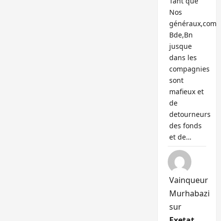
Tant que
Nos
généraux,com
Bde,Bn
jusque
dans les
compagnies
sont
mafieux et
de
detourneurs
des fonds
et de…
Vainqueur
Murhabazi
sur
Exetat