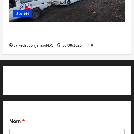
Société
Beni : l’échange de prisonniers entre
l’AFC/M23 et Kinshasa ne convainc pas
La Rédaction JamboRDC
07/08/2026
0
Contact et réclamations
Nom
*