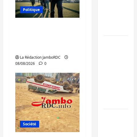
de 15
Politique
personnes
affiliées à
Kinshasa confirme la
l’AFC/M23
libération de 15
personnes affiliées à
Bagira :
l’AFC/M23
une
ambulance
La Rédaction JamboRDC
08/08/2026
0
renversée
à Ciriri, la
NDSCI
dénonce
l’état de
la route
Sud-Kivu
: l’UNPC
Société
maintient