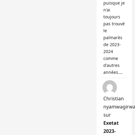
puisque je
n'ai
toujours
pas trouvé
le
palmarès
de 2023-
2024
comme
d'autres
années.…
Christian
nyamwagirw
sur
Exetat
2023-