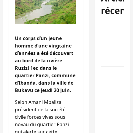
récent
Kinshasa
confirme la
Un corps d’un jeune
libération de
homme d’une vingtaine
15 personnes
d’années a été découvert
affiliées à
au bord de la rivière
l’AFC/M23
Ruzizi 1er, dans le
Bagira : une
quartier Panzi, commune
ambulance
d’Ibanda, dans la ville de
renversée à
Bukavu ce jeudi 20 juin.
Ciriri, la
Selon Amani Mpaliza
NDSCI
président de la société
dénonce l’éta
civile forces vives sous
de la route
noyau du quartier Panzi
Sud-Kivu :
qui alerte sur cette