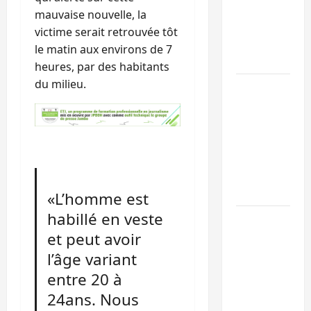
l’UNPC
mauvaise nouvelle, la
maintient
victime serait retrouvée tôt
l’alerte contr
le matin aux environs de 7
Ebola
heures, par des habitants
du milieu.
Beni :
l’échange de
prisonniers
entre
l’AFC/M23 et
Kinshasa ne
convainc pas
«L’homme est
habillé en veste
Processus de
et peut avoir
Doha : 15
personnes
l’âge variant
remises à
entre 20 à
l’AFC/M23
24ans. Nous
avec l’appui