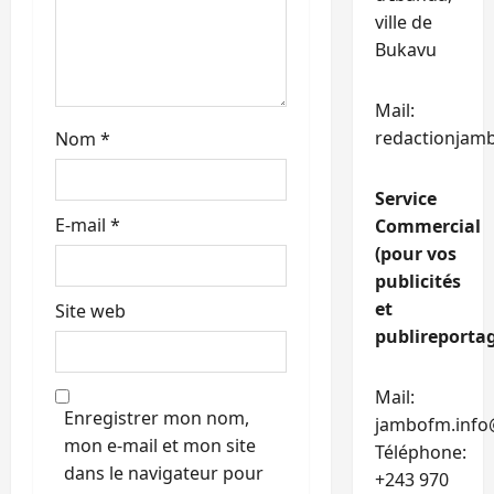
ville de
c
Bukavu
l
Mail:
e
redactionjam
Nom
*
Service
E-mail
*
Commercial
(pour vos
publicités
et
Site web
publireportag
Mail:
Enregistrer mon nom,
jambofm.info
mon e-mail et mon site
Téléphone:
dans le navigateur pour
+243 970