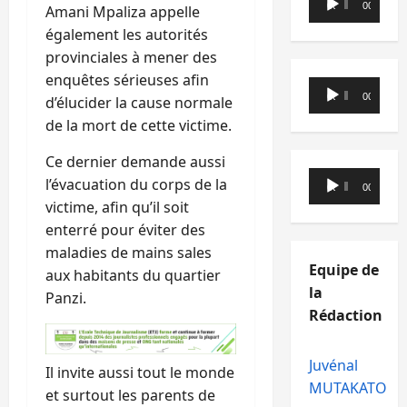
00:00
00:00
Amani Mpaliza appelle
audio
également les autorités
provinciales à mener des
enquêtes sérieuses afin
Lecteur
00:00
00:00
d’élucider la cause normale
audio
de la mort de cette victime.
Ce dernier demande aussi
Lecteur
l’évacuation du corps de la
00:00
00:00
audio
victime, afin qu’il soit
enterré pour éviter des
maladies de mains sales
Equipe de
aux habitants du quartier
la
Panzi.
Rédaction
Juvénal
Il invite aussi tout le monde
MUTAKATO
et surtout les parents de