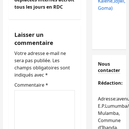
Kalehe,Idjwi,
a
tous les jours en RDC
Goma)
t
i
Laisser un
o
commentaire
n
Votre adresse e-mail ne
sera pas publiée.
Les
d
Nous
champs obligatoires sont
contacter
’
indiqués avec
*
Rédaction:
Commentaire
*
a
r
Adresse:aven
E.P.Lumumba/
t
Mulamba,
Commune
i
d’Ibanda,