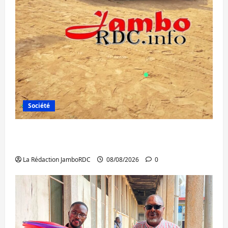
Société
Bagira : une ambulance renversée à Ciriri,
la NDSCI dénonce l’état de la route
La Rédaction JamboRDC
08/08/2026
0