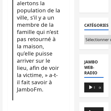
alertons la
du CICR
population de la
ville, s’il y a un
membre de la
CATÉGORIES
famille qui n’est
Catégories
pas retourné à
la maison,
qu’elle puisse
arriver sur le
JAMBO
lieu, afin de voir
WEB-
RADIO
la victime, » a-t-
il fait savoir à
Lecteur
JamboFm.
00:00
00:00
audio
Lecteur