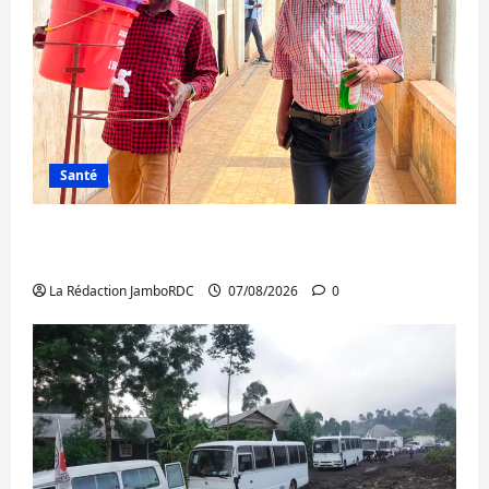
Santé
Sud-Kivu : l’UNPC maintient l’alerte contre
Ebola
La Rédaction JamboRDC
07/08/2026
0