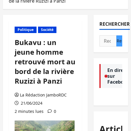
de la rivière Ruzizi à Panzi
RECHERCHER
Politique
Société
Rechercher :
Bukavu : un
jeune homme
retrouvé mort au
bord de la rivière
En direct
sur
Ruzizi à Panzi
Facebook
La Rédaction JamboRDC
21/06/2024
2 minutes lues
0
Article