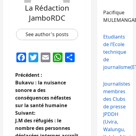
La Rédaction
Pacifique
JamboRDC
MULEMANGA
See author's posts
Etudiants
de l’Ecole
technique
Facebook
Twitter
Email
WhatsApp
Partager
de
journalisme(ET
N
Précédent :
Bukavu : la nuisance
Journalistes
a
sonore a des
membres
conséquences néfastes
des Clubs
v
sur la santé humaine
de presse
i
Suivant:
JPDDH
J.M des réfugiés : le
(Uvira,
g
nombre des personnes
Walungu,
déplacées internes accroît