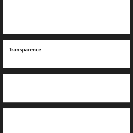
Transparence
A propos de nous
Rapport d’auto-évaluation de transparence (JTI)