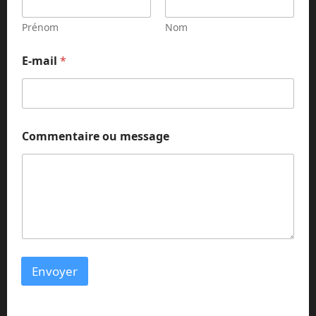
Prénom
Nom
E
E-mail
*
-
m
a
i
l
E
Commentaire ou message
-
m
a
i
l
o
u
Envoyer