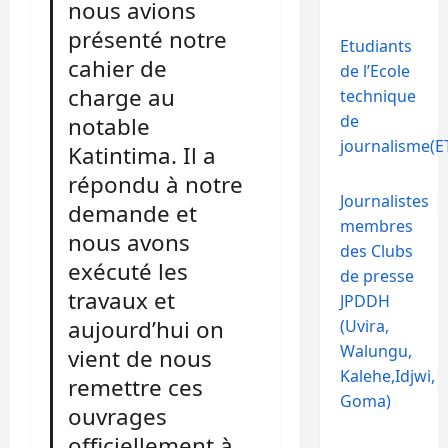
nous avions
présenté notre
Etudiants
cahier de
de l’Ecole
charge au
technique
de
notable
journalisme(ET
Katintima. Il a
répondu à notre
Journalistes
demande et
membres
nous avons
des Clubs
exécuté les
de presse
travaux et
JPDDH
aujourd’hui on
(Uvira,
Walungu,
vient de nous
Kalehe,Idjwi,
remettre ces
Goma)
ouvrages
officiellement à