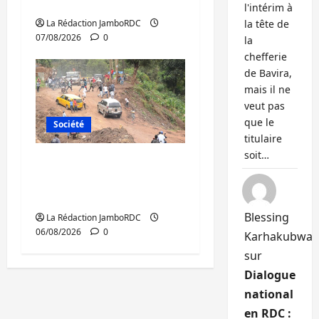
du CICR
l'intérim à
la tête de
La Rédaction JamboRDC
07/08/2026
0
la
chefferie
de Bavira,
mais il ne
veut pas
que le
Société
titulaire
soit…
Bukavu : des routes en
ruine paralysent la
circulation
Blessing
La Rédaction JamboRDC
06/08/2026
0
Karhakubwa
sur
Dialogue
national
en RDC :