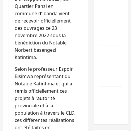
Doha : 15
Quartier Panzi en
personnes
commune d’Ibanda vient
remises à
de recevoir officiellement
l’AFC/M23
des ouvrages ce 23
avec l’appui
novembre 2022 sous la
du CICR
bénédiction du Notable
Norbert basengezi
Bukavu : des
Katintima.
routes en
ruine
Selon le professeur Espoir
paralysent la
Bisimwa représentant du
circulation
Notable Katintima et qui a
remis officiellement ces
Ebola : la RD
projets à l’autorité
intensifie la
provinciale et à la
lutte avec
population à travers le CLD,
l’OMS
ces différentes réalisations
ont été faites en