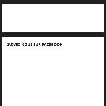
Lisez attentivement notre procédure de
réclamation
SUIVEZ-NOUS SUR FACEBOOK