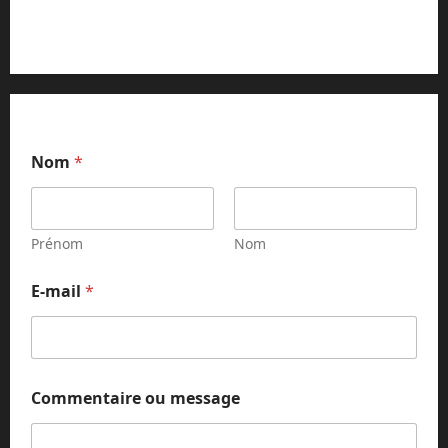
Contact et réclamations
Nom
*
Prénom
Nom
E-mail
*
o
Commentaire ou message
u
E
-