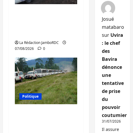
Beni : l’échange de
Josué
prisonniers entre
l’AFC/M23 et Kinshasa
matabaro
ne convainc pas
sur
Uvira
: le chef
La Rédaction JamboRDC
07/08/2026
0
des
Bavira
dénonce
une
tentative
de prise
Politique
du
pouvoir
Processus de Doha : 15
coutumier
personnes remises à
31/07/2026
l’AFC/M23 avec l’appui
Il assure