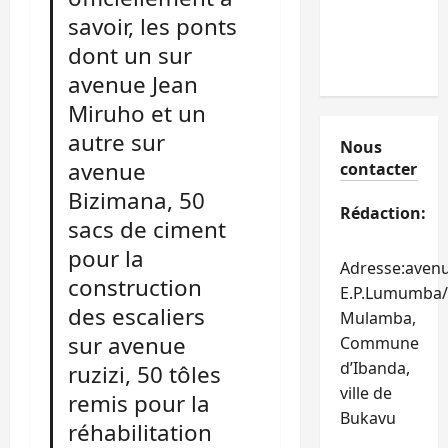
savoir, les ponts
dont un sur
avenue Jean
Miruho et un
autre sur
Nous
avenue
contacter
Bizimana, 50
Rédaction:
sacs de ciment
pour la
Adresse:aven
construction
E.P.Lumumba/
des escaliers
Mulamba,
sur avenue
Commune
d’Ibanda,
ruzizi, 50 tôles
ville de
remis pour la
Bukavu
réhabilitation