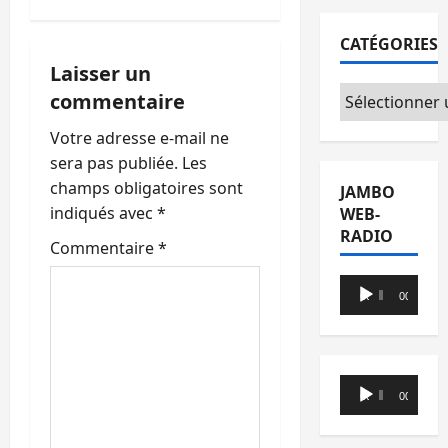
t
CATÉGORIES
i
Laisser un
Catégories
commentaire
o
Votre adresse e-mail ne
n
sera pas publiée.
Les
champs obligatoires sont
JAMBO
d
indiqués avec
*
WEB-
RADIO
’
Commentaire
*
a
Lecteur
00:00
00:00
audio
r
t
Lecteur
00:00
00:00
i
audio