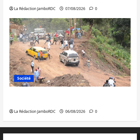
à l’AFC/M23 avec l’appui du CICR
La Rédaction JamboRDC
07/08/2026
0
Société
Bukavu : des routes en ruine paralysent la
circulation
La Rédaction JamboRDC
06/08/2026
0