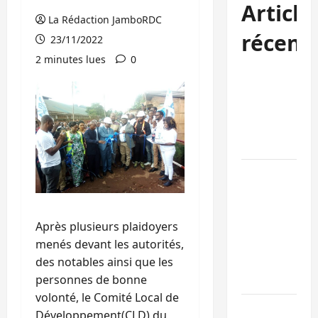
Article
La Rédaction JamboRDC
récent
23/11/2022
2 minutes lues
0
Sud-Kivu :
l’UNPC
maintient
l’alerte contr
Ebola
Beni :
l’échange de
prisonniers
entre
Après plusieurs plaidoyers
l’AFC/M23 et
menés devant les autorités,
Kinshasa ne
des notables ainsi que les
convainc pas
personnes de bonne
volonté, le Comité Local de
Processus de
Développement(CLD) du