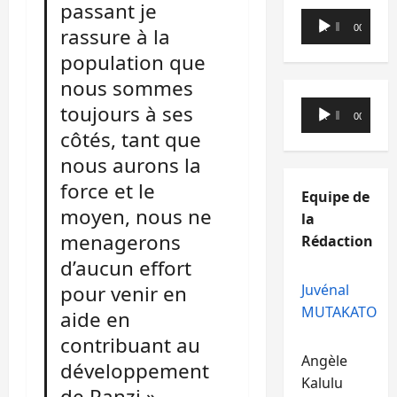
passant je
Lecteur
00:00
00:00
rassure à la
audio
population que
nous sommes
Lecteur
toujours à ses
00:00
00:00
audio
côtés, tant que
nous aurons la
force et le
Equipe de
moyen, nous ne
la
menagerons
Rédaction
d’aucun effort
Juvénal
pour venir en
MUTAKATO
aide en
contribuant au
Angèle
développement
Kalulu
de Panzi »,