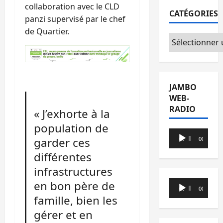
collaboration avec le CLD
CATÉGORIES
panzi supervisé par le chef
de Quartier.
Catégories
JAMBO
WEB-
RADIO
« J’exhorte à la
population de
Lecteur
garder ces
00:00
00:00
audio
différentes
infrastructures
Lecteur
en bon père de
00:00
00:00
audio
famille, bien les
gérer et en