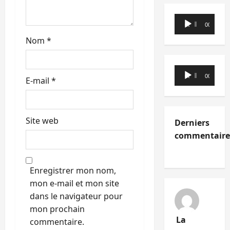
c
Lecteur
l
00:00
00:00
audio
Nom
*
e
Lecteur
00:00
00:00
E-mail
*
audio
Site web
Derniers
commentaire
Enregistrer mon nom,
mon e-mail et mon site
dans le navigateur pour
mon prochain
La
commentaire.