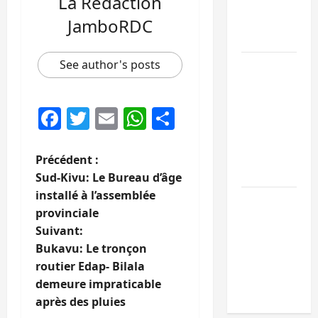
La Rédaction
avec
l’appui du
JamboRDC
CICR
See author's posts
Bukavu :
des
routes en
Facebook
Twitter
Email
WhatsApp
Partager
ruine
paralysent
la
N
Précédent :
circulation
Sud-Kivu: Le Bureau d’âge
a
installé à l’assemblée
Ebola : la
provinciale
v
RDC
Suivant:
intensifie
i
Bukavu: Le tronçon
la lutte
routier Edap- Bilala
avec
g
demeure impraticable
l’OMS
après des pluies
a