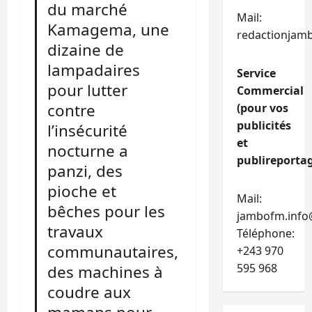
du marché
Mail:
Kamagema, une
redactionjam
dizaine de
lampadaires
Service
pour lutter
Commercial
contre
(pour vos
publicités
l’insécurité
et
nocturne a
publireportag
panzi, des
pioche et
Mail:
bêches pour les
jambofm.info
travaux
Téléphone:
communautaires,
+243 970
595 968
des machines à
coudre aux