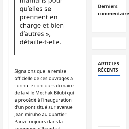
mamans pour
Derniers
qu’elles se
commentaire
prennent en
charge et bien
d’autres »,
détaille-t-elle.
ARTICLES
RÉCENTS
Signalons que la remise
officielle de ces ouvrages a
Sud-Kivu
connu le concours di maire
: l’UNPC
de la ville Mechak Bilubi qui
maintient
a procédé à l’inauguration
l’alerte
d’un pont situé sur avenue
contre
Jean miruho au quartier
Ebola
Panzi toujours dans la
commune d’Ibanda à