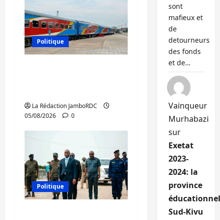
sont
mafieux et
de
detourneurs
Politique
des fonds
et de…
RDC : le recrutement
des mandataires
publics est lancé
Vainqueur
La Rédaction JamboRDC
05/08/2026
0
Murhabazi
sur
Exetat
2023-
2024: la
province
Politique
éducationnel
Sud-Kivu
Sud-Kivu : de retour à