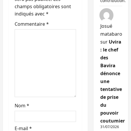
’
contribution.
champs obligatoires sont
a
indiqués avec
*
r
Commentaire
*
Josué
matabaro
t
sur
Uvira
i
: le chef
des
c
Bavira
l
dénonce
une
e
tentative
de prise
du
Nom
*
pouvoir
coutumier
31/07/2026
E-mail
*