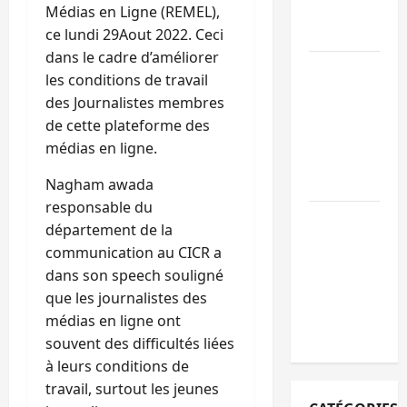
l’appel à la
Médias en Ligne (REMEL),
paix
ce lundi 29Aout 2022. Ceci
dans le cadre d’améliorer
GENOCOST :
les conditions de travail
l’AFC/M23
des Journalistes membres
conteste la
de cette plateforme des
démarche
médias en ligne.
portée par
Kinshasa
Nagham awada
responsable du
Ebola : après
département de la
Bukavu,
communication au CICR a
l’UNPC-Sud-
dans son speech souligné
Kivu équipe
que les journalistes des
les médias
médias en ligne ont
des territoire
souvent des difficultés liées
à leurs conditions de
travail, surtout les jeunes