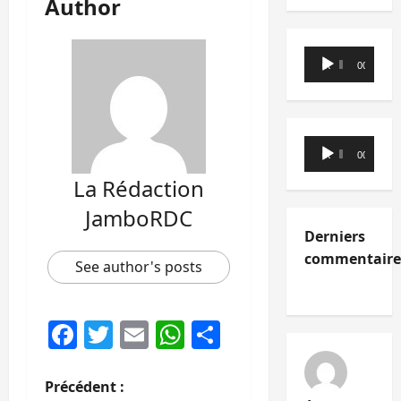
Author
Lecteur
00:00
00:00
audio
Lecteur
00:00
00:00
audio
La Rédaction
JamboRDC
Derniers
commentaire
See author's posts
Facebook
Twitter
Email
WhatsApp
Partager
N
Précédent :