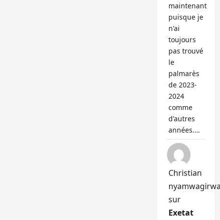
maintenant
puisque je
n'ai
toujours
pas trouvé
le
palmarès
de 2023-
2024
comme
d'autres
années.…
Christian
nyamwagirw
sur
Exetat