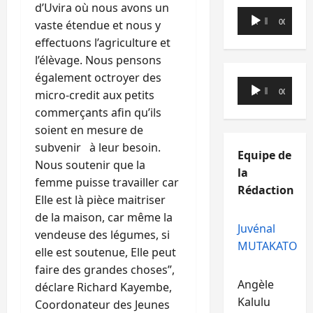
d’Uvira où nous avons un
Lecteur
vaste étendue et nous y
00:00
00:00
audio
effectuons l’agriculture et
l’élèvage. Nous pensons
également octroyer des
Lecteur
micro-credit aux petits
00:00
00:00
audio
commerçants afin qu’ils
soient en mesure de
subvenir à leur besoin.
Equipe de
Nous soutenir que la
la
femme puisse travailler car
Rédaction
Elle est là pièce maitriser
de la maison, car même la
Juvénal
vendeuse des légumes, si
MUTAKATO
elle est soutenue, Elle peut
faire des grandes choses”,
Angèle
déclare Richard Kayembe,
Kalulu
Coordonateur des Jeunes