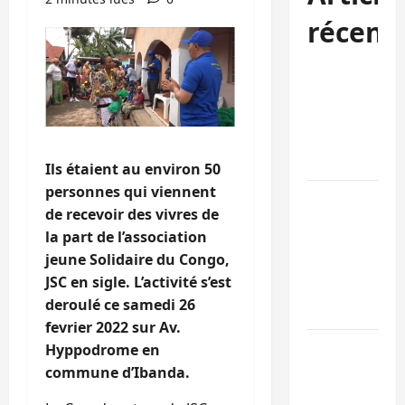
récent
Uvira : une
journée de
mercredi
marquée par
l’appel à la pa
Ils étaient au environ 50
personnes qui viennent
GENOCOST :
de recevoir des vivres de
l’AFC/M23
la part de l’association
conteste la
jeune Solidaire du Congo,
démarche
JSC en sigle. L’activité s’est
portée par
deroulé ce samedi 26
Kinshasa
fevrier 2022 sur Av.
Ebola : après
Hyppodrome en
Bukavu,
commune d’Ibanda.
l’UNPC-Sud-