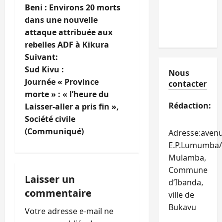
Beni : Environs 20 morts
a
dans une nouvelle
attaque attribuée aux
v
rebelles ADF à Kikura
i
Suivant:
Sud Kivu :
Nous
g
Journée « Province
contacter
morte » : « l’heure du
a
Rédaction:
Laisser-aller a pris fin »,
t
Société civile
(Communiqué)
Adresse:aven
i
E.P.Lumumba/
Mulamba,
o
Commune
Laisser un
n
d’Ibanda,
commentaire
ville de
d
Bukavu
Votre adresse e-mail ne