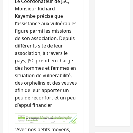
Le Coordonateur de JSC,
Kivu équipe l
Monsieur Richard
médias des
Kayembe précise que
territoires
l’assistance aux vulnérables
Bukavu : la
figure parmi les missions
Pharmakina
de son association. Depuis
expose son
différents site de leur
savoir-faire à
association, à travers le
Kivu Soko
pays, JSC prend en charge
Foire
des hommes et femmes en
situation de vulnérabilité,
Bagira : des
des orphelins et des veuves
infrastructur
afin de leur apporter un
grâce aux
peu de reconfort et un peu
contribution
d’appui financier.
des habitant
à Mulambula
“Avec nos petits moyens,