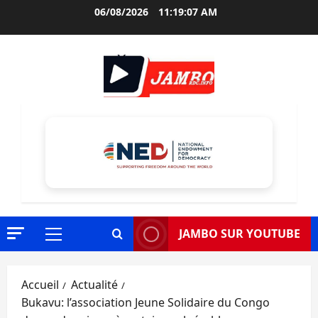
Aller
06/08/2026
11:19:09 AM
au
contenu
JAMBO SUR YOUTUBE
Menu
principal
Accueil
Actualité
Bukavu: l’association Jeune Solidaire du Congo