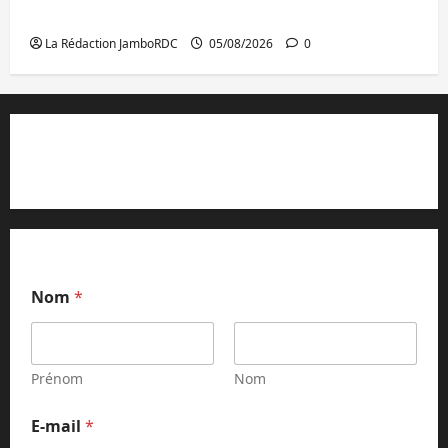
faire à Kivu Soko Foire
La Rédaction JamboRDC
05/08/2026
0
Contact et réclamations
Nom
*
Prénom
Nom
*
E-mail
*
m