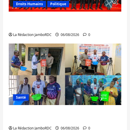
Droits Humains
Politique
GENOCOST : l’AFC/M23 conteste la
démarche portée par Kinshasa
La Rédaction JamboRDC
06/08/2026
0
Santé
Ebola : après Bukavu, l’UNPC-Sud-Kivu
équipe les médias des territoires
La Rédaction JamboRDC
06/08/2026
0