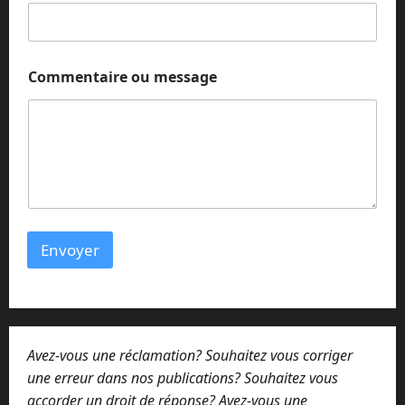
e
s
s
a
g
Commentaire ou message
e
m
e
s
s
a
g
e
Envoyer
Avez-vous une réclamation? Souhaitez vous corriger
une erreur dans nos publications? Souhaitez vous
accorder un droit de réponse? Avez-vous une