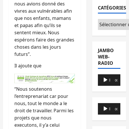
nous avions donné des
CATÉGORIES
vivres aux vulnérables afin
que nos enfants, mamans
Catégories
et papas afin qu’ils se
sentent mieux. Nous
espérons faire des grandes
choses dans les jours
JAMBO
futurs”.
WEB-
RADIO
Il ajoute que
Lecteur
00:00
00:00
audio
“Nous soutenons
l’entreprenariat car pour
nous, tout le monde a le
Lecteur
droit de travailler. Parmi les
00:00
00:00
audio
projets que nous
executons, il y’a celui