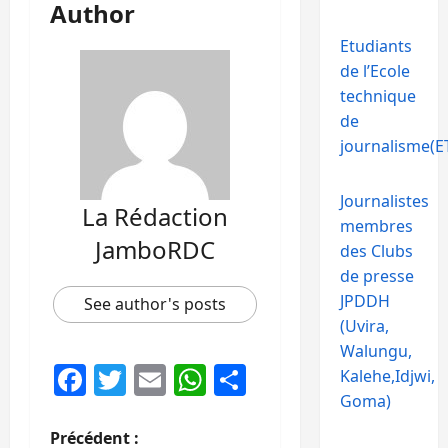
Author
Etudiants
de l’Ecole
technique
de
journalisme(ET
Journalistes
La Rédaction
membres
JamboRDC
des Clubs
de presse
JPDDH
See author's posts
(Uvira,
Walungu,
Facebook
Twitter
Email
WhatsApp
Partager
Kalehe,Idjwi,
Goma)
N
Précédent :