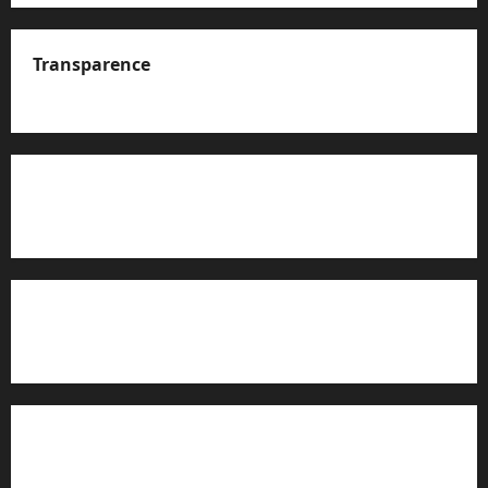
Transparence
A propos de nous
Rapport d’auto-évaluation de transparence (JTI)
Charte éditoriale