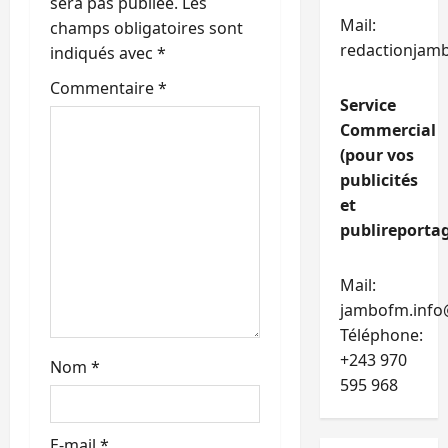
’
sera pas publiée.
Les
Mail:
champs obligatoires sont
a
redactionjam
indiqués avec
*
r
Commentaire
*
Service
t
Commercial
(pour vos
i
publicités
et
c
publireportag
l
Mail:
e
jambofm.info
Téléphone:
+243 970
Nom
*
595 968
E-mail
*