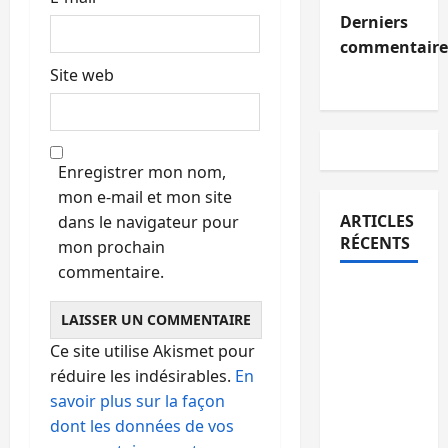
Derniers
commentaire
Site web
Enregistrer mon nom,
mon e-mail et mon site
ARTICLES
dans le navigateur pour
RÉCENTS
mon prochain
commentaire.
Uvira :
une
journée
Ce site utilise Akismet pour
de
réduire les indésirables.
En
mercredi
savoir plus sur la façon
marquée
dont les données de vos
par