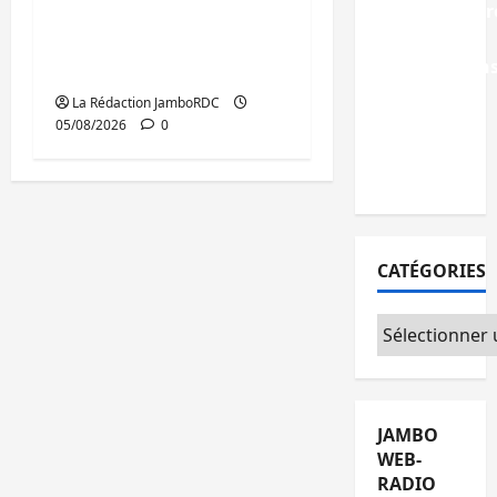
infrastructur
Uvira, Purusi relance
grâce aux
les priorités
contribution
sécuritaires
des
La Rédaction JamboRDC
habitants
05/08/2026
0
à
Mulambula
CATÉGORIES
Catégories
JAMBO
WEB-
RADIO