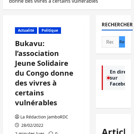
donne des vivres à certains vulnérables
RECHERCHER
Actualité
Politique
Rechercher :
Bukavu:
l’association
Jeune Solidaire
du Congo donne
En direct
sur
des vivres à
Facebook
certains
vulnérables
La Rédaction JamboRDC
28/02/2022
Article
2 minutes lues
0