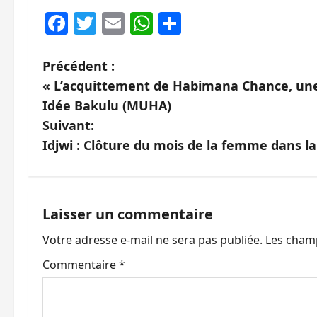
Facebook
Twitter
Email
WhatsApp
Partager
N
Précédent :
« L’acquittement de Habimana Chance, une 
a
Idée Bakulu (MUHA)
v
Suivant:
Idjwi : Clôture du mois de la femme dans 
i
g
a
Laisser un commentaire
Votre adresse e-mail ne sera pas publiée.
Les champ
t
Commentaire
*
i
o