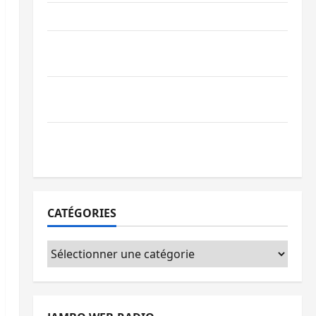
Ebola : la RDC intensifie la lutte avec l’OMS
Uvira : une journée de mercredi marquée
par l’appel à la paix
GENOCOST : l’AFC/M23 conteste la
démarche portée par Kinshasa
Ebola : après Bukavu, l’UNPC-Sud-Kivu
équipe les médias des territoires
CATÉGORIES
Catégories