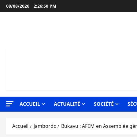
Aller
08/08/2026
2:26:51 PM
au
contenu
ACCUEIL
ACTUALITÉ
SOCIÉTÉ
SÉC
Accueil
jambordc
Bukavu : AFEM en Assemblée géné