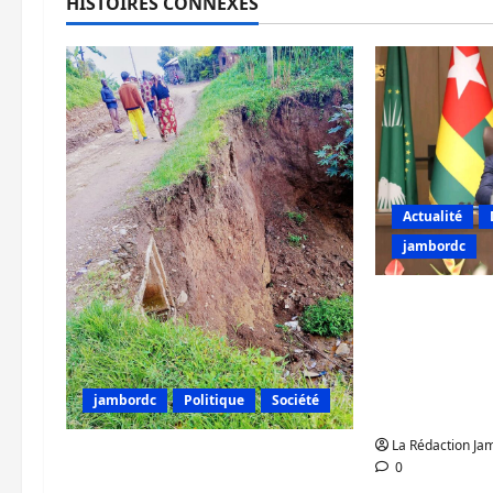
HISTOIRES CONNEXES
Actualité
jambordc
Crise à l’Es
tente de co
responsable
internation
jambordc
Politique
Société
paix région
La Rédaction J
Kalehe : dégradation
0
avancée de la route numéro