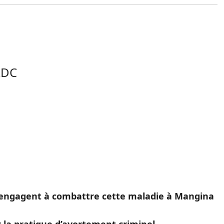
RDC
s’engagent à combattre cette maladie à Mangina
ur la pratique d’avortement criminel