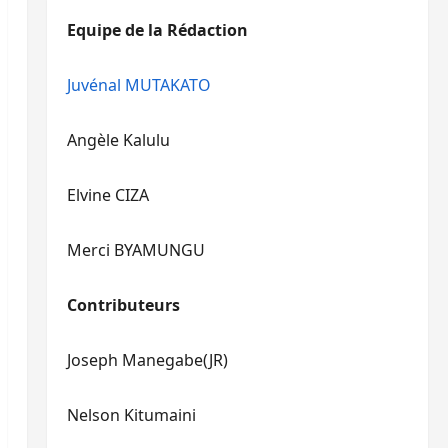
diminuer
haut/bas
Equipe de la Rédaction
le
pour
volume.
augmenter
ou
Juvénal MUTAKATO
diminuer
le
Angèle Kalulu
volume.
Elvine CIZA
Merci BYAMUNGU
Contributeurs
Joseph Manegabe(JR)
Nelson Kitumaini