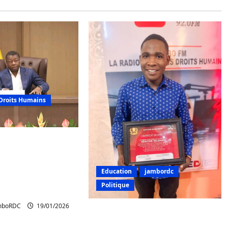
Droits Humains
t de la RDC : Lomé
nvaincre des
s régionaux et
Education
jambordc
aux pour une
Politique
ale
amboRDC
19/01/2026
Bukavu : JamboFM à travers
Héritier Selemani OG reçoit