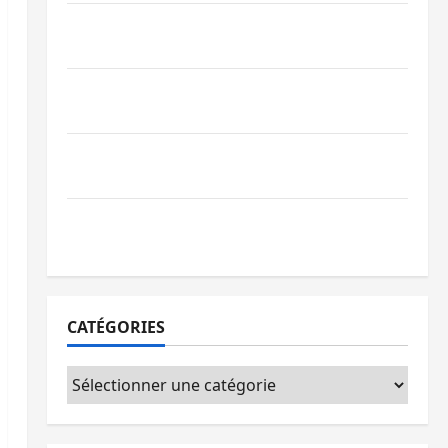
Bagira : une ambulance renversée à Ciriri,
la NDSCI dénonce l’état de la route
Sud-Kivu : l’UNPC maintient l’alerte contre
Ebola
Beni : l’échange de prisonniers entre
l’AFC/M23 et Kinshasa ne convainc pas
Processus de Doha : 15 personnes remises
à l’AFC/M23 avec l’appui du CICR
CATÉGORIES
Catégories