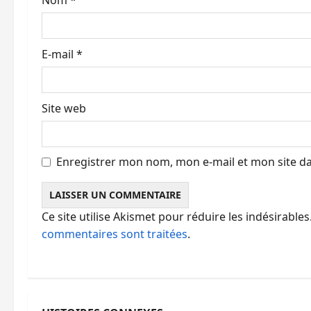
r
t
E-mail
*
i
c
Site web
l
e
Enregistrer mon nom, mon e-mail et mon site d
Ce site utilise Akismet pour réduire les indésirables
commentaires sont traitées
.