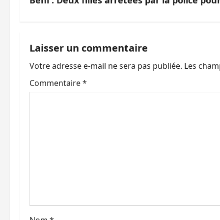
v
i
g
Laisser un commentaire
a
Votre adresse e-mail ne sera pas publiée.
Les champ
t
Commentaire
*
i
o
n
d
’
a
Nom
*