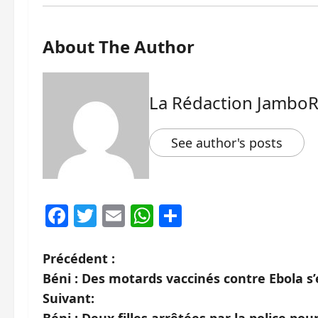
About The Author
La Rédaction Jambo
See author's posts
Facebook
Twitter
Email
WhatsApp
Partager
N
Précédent :
Béni : Des motards vaccinés contre Ebola 
a
Suivant:
Béni : Deux filles arrêtées par la police po