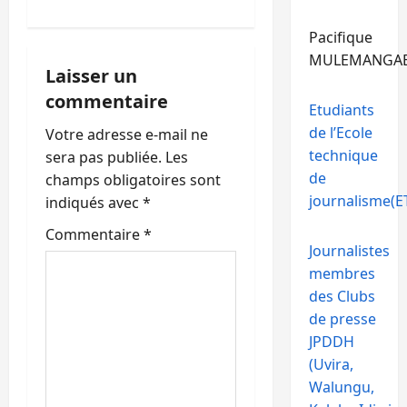
i
Pacifique
o
MULEMANGA
Laisser un
n
commentaire
Etudiants
d
de l’Ecole
Votre adresse e-mail ne
technique
’
sera pas publiée.
Les
de
champs obligatoires sont
a
journalisme(ET
indiqués avec
*
r
Commentaire
*
Journalistes
t
membres
des Clubs
i
de presse
JPDDH
c
(Uvira,
l
Walungu,