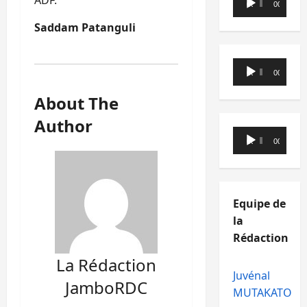
00:00
00:00
audio
Saddam Patanguli
Lecteur
00:00
00:00
audio
About The
Author
Lecteur
00:00
00:00
audio
Equipe de
la
Rédaction
La Rédaction
Juvénal
JamboRDC
MUTAKATO