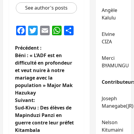
See author's posts
Angèle
Kalulu
Facebook
Twitter
Email
WhatsApp
Partager
Elvine
CIZA
N
Précédent :
Béni : « L’ADF est en
Merci
a
difficulté en profondeur
BYAMUNGU
et veut nuire à notre
v
mariage avec la
Contributeur
i
population » Major Mak
Hazukay
g
Joseph
Suivant:
Manegabe(JR)
Sud-Kivu : Des élèves de
a
Mapinduzi Panzi en
Nelson
t
guerre contre leur préfet
Kitumaini
Kitambala