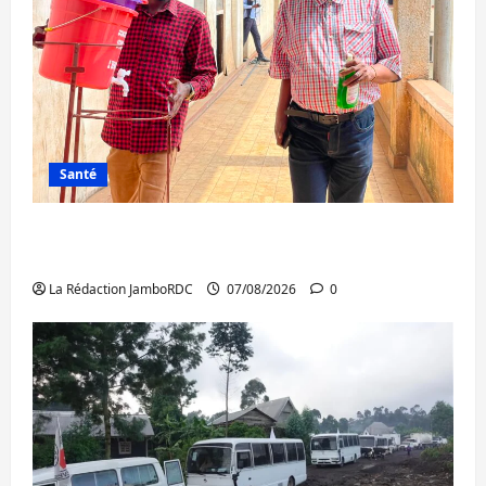
Santé
Sud-Kivu : l’UNPC maintient l’alerte contre
Ebola
La Rédaction JamboRDC
07/08/2026
0