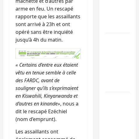
machette et d’autres par
l’UNPC
arme en feu. Un rescapé
maintient
rapporte que les assaillants
l’alerte contr
sont arrivé à 23h et ont
Ebola
opéré sans être inquiété
Beni :
jusqu’à 4h du matin.
l’échange de
prisonniers
entre
« Certains d’entre eux étaient
l’AFC/M23 et
vêtu en tenue semble à celle
Kinshasa ne
des FARDC, avant de
convainc pas
souligner qu’ils s’exprimaient
en Kiswahili, Kinyarwanda et
Processus de
d’autres en kinande»
, nous a
Doha : 15
dit le rescapé Ezéchiel
personnes
(nom d’emprunt).
remises à
l’AFC/M23
Les assaillants ont
avec l’appui