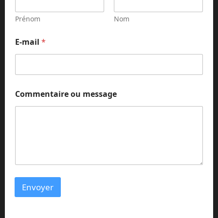
Prénom
Nom
*
E-mail
*
E
-
m
a
i
l
Commentaire ou message
*
Envoyer