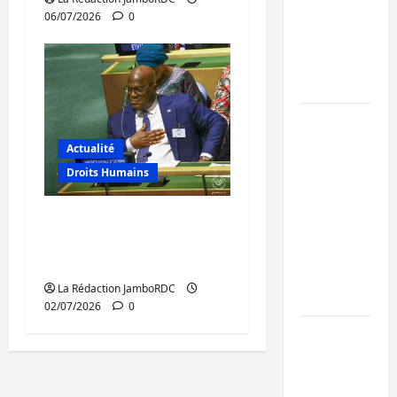
06/07/2026
0
de 15
personnes
affiliées à
l’AFC/M23
Bagira :
une
Actualité
ambulance
Droits Humains
renversée
à Ciriri, la
RDC : un mois de
NDSCI
présidence au Conseil
dénonce
de sécurité de l’ONU
l’état de
La Rédaction JamboRDC
la route
02/07/2026
0
Sud-Kivu
: l’UNPC
maintient