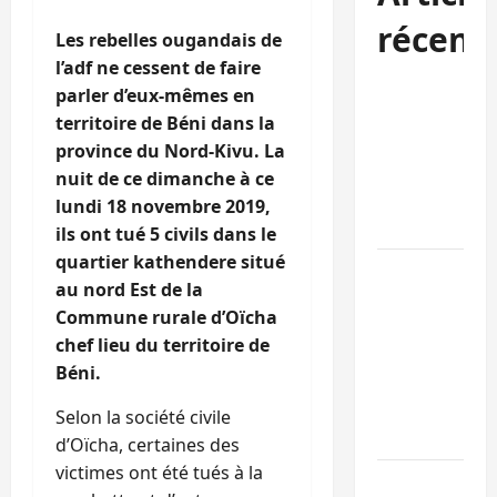
récent
Les rebelles ougandais de
l’adf ne cessent de faire
Kinshasa
parler d’eux-mêmes en
confirme la
territoire de Béni dans la
libération de
province du Nord-Kivu. La
15 personnes
nuit de ce dimanche à ce
affiliées à
lundi 18 novembre 2019,
l’AFC/M23
ils ont tué 5 civils dans le
quartier kathendere situé
Bagira : une
au nord Est de la
ambulance
Commune rurale d’Oïcha
renversée à
chef lieu du territoire de
Ciriri, la
Béni.
NDSCI
dénonce l’éta
Selon la société civile
de la route
d’Oïcha, certaines des
victimes ont été tués à la
Sud-Kivu :