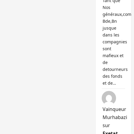
Tant que
Nos
généraux,com
Bde,Bn
jusque
dans les
compagnies
sont
mafieux et
de
detourneurs
des fonds
et de…
Vainqueur
Murhabazi
sur
Exetat