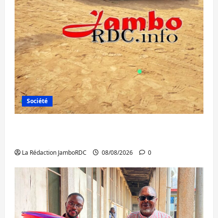
Société
Bagira : une ambulance renversée à Ciriri,
la NDSCI dénonce l’état de la route
La Rédaction JamboRDC
08/08/2026
0