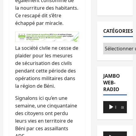
également consommé de
du CICR
la nourriture des habitants.
Ce rescapé dit s’être
échappé par miracle.
CATÉGORIES
Catégories
La société civile ne cesse de
plaider pour les mesures
de sécurisation des civils
pendant cette période des
JAMBO
opérations militaires dans
WEB-
la région de Béni.
RADIO
Signalons ici qu’en une
Lecteur
semaine, une cinquantaine
00:00
00:00
audio
des citoyens ont perdu
leurs vies en territoire de
Béni par ces assaillants
Lecteur
ADF.