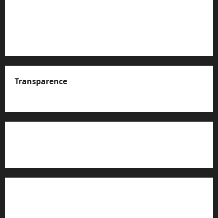
Transparence
A propos de nous
Rapport d’auto-évaluation de transparence (JTI)