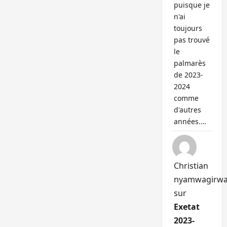
puisque je
n'ai
toujours
pas trouvé
le
palmarès
de 2023-
2024
comme
d'autres
années.…
Christian
nyamwagirw
sur
Exetat
2023-