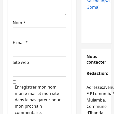
Kalehe,Idjwi,
e
Goma)
Nom
*
E-mail
*
Nous
contacter
Site web
Rédaction:
Enregistrer mon nom,
Adresse:aven
mon e-mail et mon site
E.P.Lumumba/
dans le navigateur pour
Mulamba,
mon prochain
Commune
commentaire.
d’Ibanda,