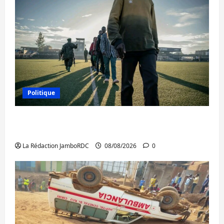
Politique
Kinshasa confirme la libération de 15
personnes affiliées à l’AFC/M23
La Rédaction JamboRDC
08/08/2026
0