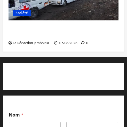
Société
Beni : l’échange de prisonniers entre
l’AFC/M23 et Kinshasa ne convainc pas
La Rédaction JamboRDC
07/08/2026
0
Contact et réclamations
Nom
*