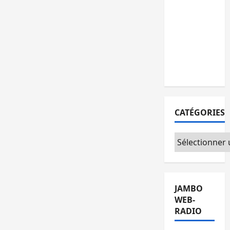
personnes
remises à
l’AFC/M23
avec
l’appui du
CICR
CATÉGORIES
Catégories
JAMBO
WEB-
RADIO