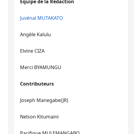
Equipe de la Rédaction
le
pour
volume.
augmenter
ou
Juvénal MUTAKATO
diminuer
le
Angèle Kalulu
volume.
Elvine CIZA
Merci BYAMUNGU
Contributeurs
Joseph Manegabe(JR)
Nelson Kitumaini
Pacifique MULEMANGABO