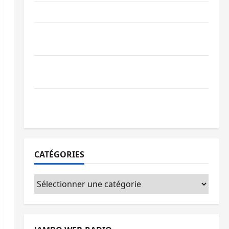
Ebola : la RDC intensifie la lutte avec l’OMS
Uvira : une journée de mercredi marquée
par l’appel à la paix
GENOCOST : l’AFC/M23 conteste la
démarche portée par Kinshasa
Ebola : après Bukavu, l’UNPC-Sud-Kivu
équipe les médias des territoires
CATÉGORIES
Catégories