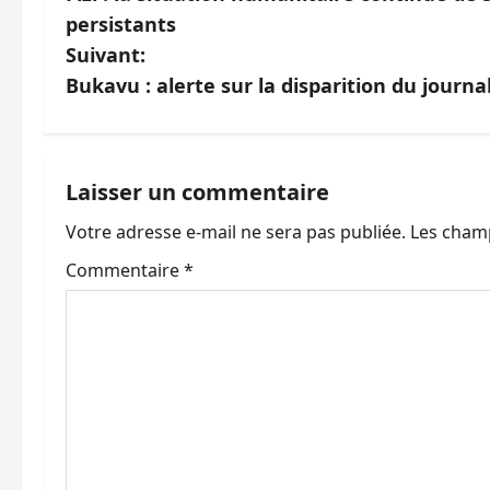
a
persistants
v
Suivant:
Bukavu : alerte sur la disparition du journ
i
g
a
Laisser un commentaire
Votre adresse e-mail ne sera pas publiée.
Les champ
t
Commentaire
*
i
o
n
d
’