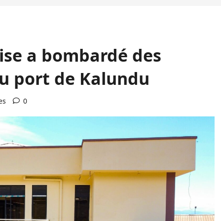
aise a bombardé des
u port de Kalundu
es
0