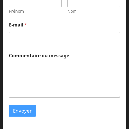
e
n
Prénom
Nom
t
a
E-mail
*
i
r
e
o
u
*
Commentaire ou message
Envoyer