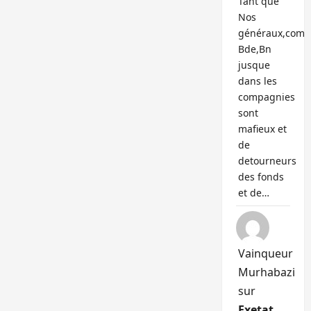
Tant que
Nos
généraux,com
Bde,Bn
jusque
dans les
compagnies
sont
mafieux et
de
detourneurs
des fonds
et de…
Vainqueur
Murhabazi
sur
Exetat