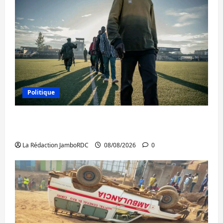
Politique
Kinshasa confirme la libération de 15
personnes affiliées à l’AFC/M23
La Rédaction JamboRDC
08/08/2026
0