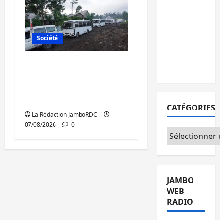
personnes
remises à
l’AFC/M23
Société
avec
l’appui du
Beni : l’échange de
CICR
prisonniers entre
l’AFC/M23 et Kinshasa
ne convainc pas
CATÉGORIES
La Rédaction JamboRDC
07/08/2026
0
Catégories
JAMBO
WEB-
RADIO