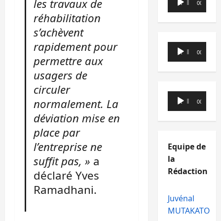
les travaux de
00:00
00:00
audio
réhabilitation
s’achèvent
rapidement pour
Lecteur
00:00
00:00
permettre aux
audio
usagers de
circuler
Lecteur
normalement. La
00:00
00:00
audio
déviation mise en
place par
l’entreprise ne
Equipe de
la
suffit pas, »
a
Rédaction
déclaré Yves
Ramadhani.
Juvénal
MUTAKATO