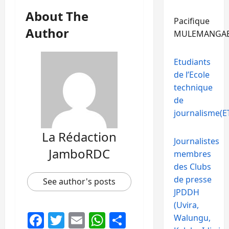
About The
Pacifique
Author
MULEMANGA
Etudiants
de l’Ecole
technique
de
journalisme(ET
La Rédaction
Journalistes
JamboRDC
membres
des Clubs
de presse
See author's posts
JPDDH
(Uvira,
Facebook
Twitter
Email
WhatsApp
Partager
Walungu,