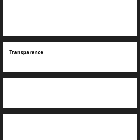
Transparence
A propos de nous
Rapport d’auto-évaluation de transparence (JTI)