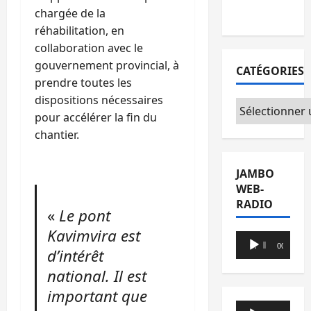
du CICR
chargée de la
réhabilitation, en
collaboration avec le
gouvernement provincial, à
CATÉGORIES
prendre toutes les
dispositions nécessaires
Catégories
pour accélérer la fin du
chantier.
JAMBO
WEB-
RADIO
«
Le pont
Kavimvira est
Lecteur
00:00
00:00
d’intérêt
audio
national. Il est
important que
Lecteur