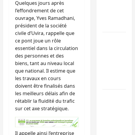
Quelques jours après
l’UNPC
l’effondrement de cet
maintient
ouvrage, Yves Ramadhani,
l’alerte contr
président de la société
Ebola
civile d’Uvira, rappelle que
Beni :
ce pont joue un rôle
l’échange de
essentiel dans la circulation
prisonniers
des personnes et des
entre
biens, tant au niveau local
l’AFC/M23 et
que national. Il estime que
Kinshasa ne
les travaux en cours
convainc pas
doivent être finalisés dans
les meilleurs délais afin de
Processus de
rétablir la fluidité du trafic
Doha : 15
sur cet axe stratégique.
personnes
remises à
l’AFC/M23
avec l’appui
Il appelle ainsi l’entreprise