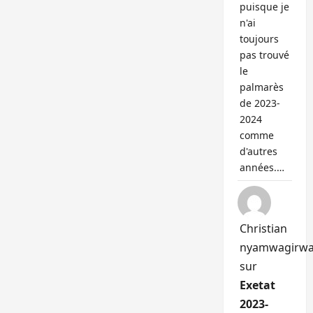
puisque je
n'ai
toujours
pas trouvé
le
palmarès
de 2023-
2024
comme
d'autres
années.…
Christian
nyamwagirw
sur
Exetat
2023-