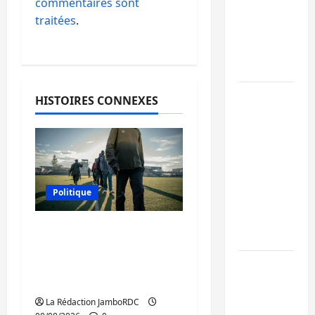
commentaires sont
de 15
traitées
.
personnes
affiliées à
l’AFC/M23
Bagira :
HISTOIRES CONNEXES
une
ambulance
renversée
à Ciriri, la
NDSCI
Politique
dénonce
l’état de
Kinshasa confirme la
la route
libération de 15
personnes affiliées à
Sud-Kivu
l’AFC/M23
: l’UNPC
maintient
La Rédaction JamboRDC