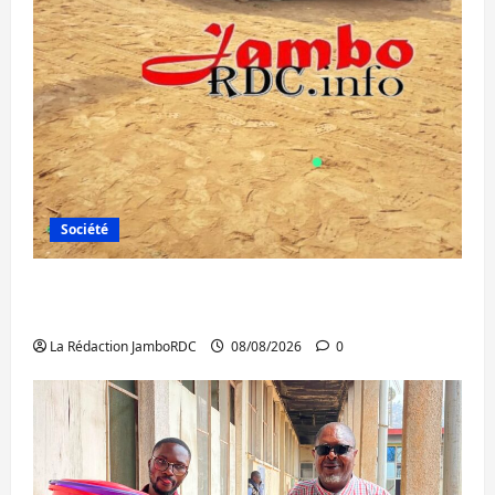
Société
Bagira : une ambulance renversée à Ciriri,
la NDSCI dénonce l’état de la route
La Rédaction JamboRDC
08/08/2026
0