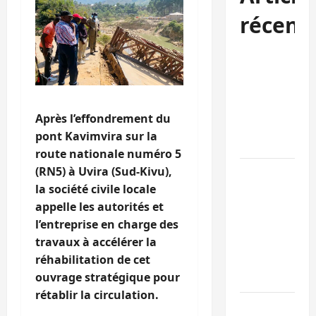
récent
Kinshasa
confirme la
libération de
15 personnes
Après l’effondrement du
affiliées à
pont Kavimvira sur la
l’AFC/M23
route nationale numéro 5
(RN5) à Uvira (Sud-Kivu),
Bagira : une
la société civile locale
ambulance
appelle les autorités et
renversée à
l’entreprise en charge des
Ciriri, la
travaux à accélérer la
NDSCI
réhabilitation de cet
dénonce l’éta
ouvrage stratégique pour
de la route
rétablir la circulation.
Sud-Kivu :