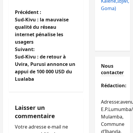
Kalehe,Idjwi,
Goma)
N
Précédent :
Sud-Kivu : la mauvaise
a
qualité du réseau
internet pénalise les
v
usagers
i
Suivant:
Sud-Kivu : de retour à
g
Uvira, Purusi annonce un
Nous
appui de 100 000 USD du
contacter
a
Lualaba
Rédaction:
t
i
Adresse:aven
Laisser un
E.P.Lumumba/
o
commentaire
Mulamba,
n
Commune
Votre adresse e-mail ne
d’Ibanda,