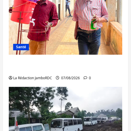
Santé
Sud-Kivu : l’UNPC maintient l’alerte contre
Ebola
La Rédaction JamboRDC
07/08/2026
0