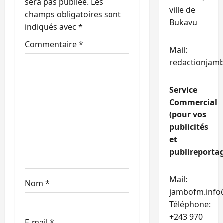
sera pas publiée.
Les
d
ville de
champs obligatoires sont
Bukavu
’
indiqués avec
*
Commentaire
*
a
Mail:
redactionjam
r
t
Service
Commercial
i
(pour vos
publicités
c
et
publireportag
l
e
Mail:
Nom
*
jambofm.info
Téléphone:
+243 970
E-mail
*