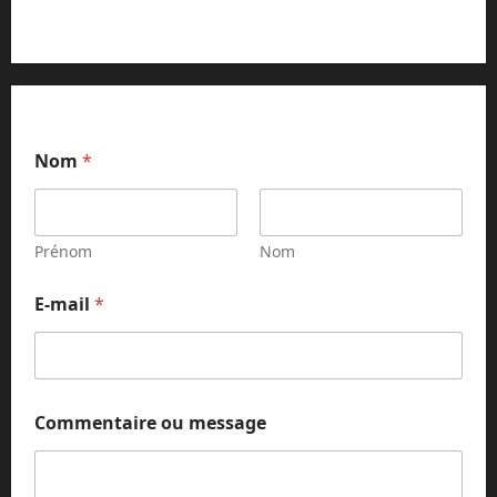
Nom
*
Prénom
Nom
E-mail
*
m
Commentaire ou message
e
s
s
a