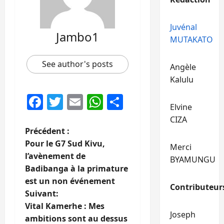
Juvénal
Jambo1
MUTAKATO
See author's posts
Angèle
Kalulu
Facebook
Twitter
Email
WhatsApp
Partager
Elvine
CIZA
N
Précédent :
Pour le G7 Sud Kivu,
Merci
a
l’avènement de
BYAMUNGU
Badibanga à la primature
v
est un non événement
Contributeur
i
Suivant:
Vital Kamerhe : Mes
g
Joseph
ambitions sont au dessus