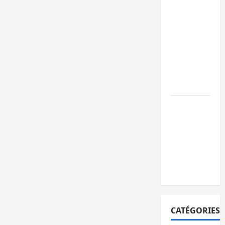
ambulance
renversée
à Ciriri, la
NDSCI
dénonce
l’état de
la route
Sud-Kivu
: l’UNPC
maintient
l’alerte
contre
Ebola
CATÉGORIES