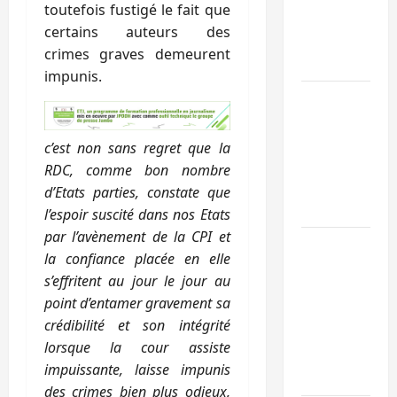
toutefois fustigé le fait que
et à la
certains auteurs des
cohésion
crimes graves demeurent
sociale
impunis.
Kinshasa
confirme la
libération de
c’est non sans regret que la
15 personnes
RDC, comme bon nombre
affiliées à
d’Etats parties, constate que
l’AFC/M23
l’espoir suscité dans nos Etats
par l’avènement de la CPI et
Bagira : une
la confiance placée en elle
ambulance
s’effritent au jour le jour au
renversée à
point d’entamer gravement sa
Ciriri, la
crédibilité et son intégrité
NDSCI
lorsque la cour assiste
dénonce l’éta
impuissante, laisse impunis
de la route
des crimes bien plus odieux,