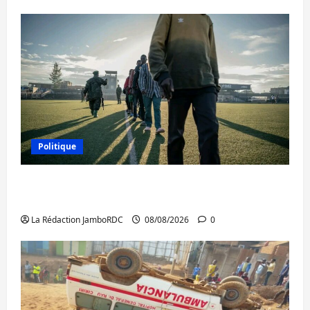
Politique
Kinshasa confirme la libération de 15
personnes affiliées à l’AFC/M23
La Rédaction JamboRDC
08/08/2026
0