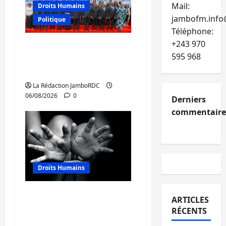
Mail:
Droits Humains
jambofm.info
Politique
Téléphone:
+243 970
GENOCOST : l’AFC/M23
595 968
conteste la démarche
portée par Kinshasa
La Rédaction JamboRDC
06/08/2026
0
Derniers
commentaire
Droits Humains
Sud-Kivu : mieux
ARTICLES
protéger les droits
RÉCENTS
humains pour prévenir