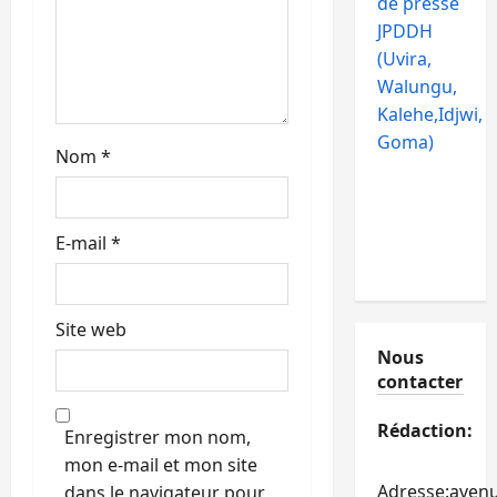
i
de presse
JPDDH
c
(Uvira,
l
Walungu,
Kalehe,Idjwi,
e
Goma)
Nom
*
E-mail
*
Site web
Nous
contacter
Rédaction:
Enregistrer mon nom,
mon e-mail et mon site
Adresse:aven
dans le navigateur pour