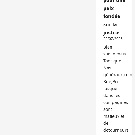
pour une
paix
fondée
sur la
justice
22/07/2026
Bien
suivie.mais
Tant que
Nos
généraux,com
Bde,Bn
jusque
dans les
compagnies
sont
mafieux et
de
detourneurs