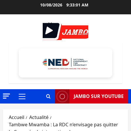
Aller
10/08/2026
9:33:02 AM
au
contenu
JAMBO SUR YOUTUBE
Menu
principal
Accueil
Actualité
Tambwe Mwamba : La RDC n’envisage pas quitter