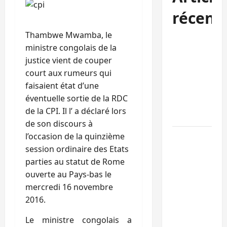
récent
Thambwe Mwamba, le
Est de la RDC:
ministre congolais de la
l’AFC/M23
justice vient de couper
reconnaît 9
court aux rumeurs qui
des 15
faisaient état d’une
personnes
éventuelle sortie de la RDC
libérées par
de la CPI. Il l’ a déclaré lors
Kinshasa
de son discours à
l’occasion de la quinzième
Bukavu :
session ordinaire des Etats
l’UOB
parties au statut de Rome
remporte le
ouverte au Pays-bas le
tournoi
mercredi 16 novembre
universitaire
2016.
de Hope and
Peace RDC
Le ministre congolais a
dédié à la pai