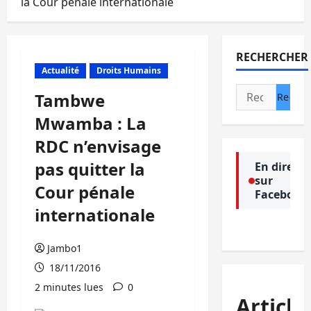
la Cour pénale internationale
RECHERCHER
Actualité
Droits Humains
Rechercher :
Tambwe
Mwamba : La
RDC n’envisage
pas quitter la
En direct
sur
Cour pénale
Facebook
internationale
Jambo1
18/11/2016
2 minutes lues
0
Article