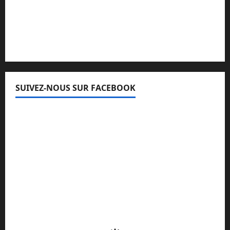
Lisez attentivement notre procédure de
réclamation
SUIVEZ-NOUS SUR FACEBOOK