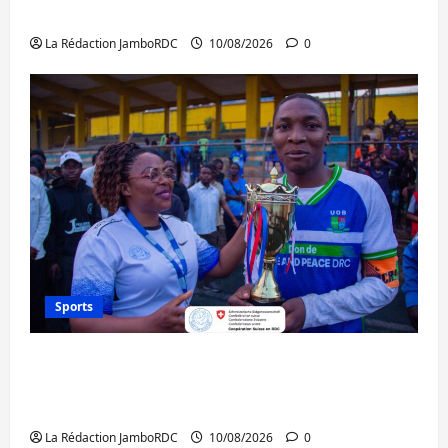
personnes libérées par Kinshasa
La Rédaction JamboRDC
10/08/2026
0
Sports
Bukavu : l’UOB remporte le tournoi
universitaire de Hope and Peace RDC dédié
à la paix et à la cohésion sociale
La Rédaction JamboRDC
10/08/2026
0