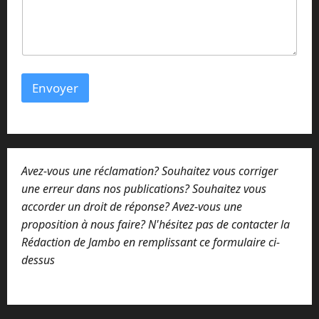
g
e
m
e
s
s
Envoyer
a
g
e
*
Avez-vous une réclamation? Souhaitez vous corriger
une erreur dans nos publications? Souhaitez vous
accorder un droit de réponse? Avez-vous une
proposition à nous faire? N'hésitez pas de contacter la
Rédaction de Jambo en remplissant ce formulaire ci-
dessus