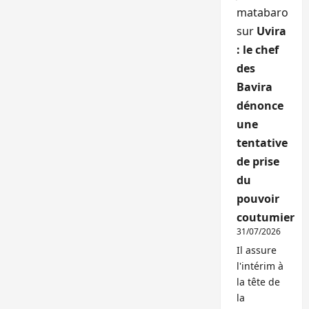
matabaro
sur
Uvira
: le chef
des
Bavira
dénonce
une
tentative
de prise
du
pouvoir
coutumier
31/07/2026
Il assure
l'intérim à
la tête de
la