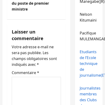
Manegabe(JR)
du poste de premier
a
ministre
Nelson
t
Kitumaini
i
Laisser un
Pacifique
o
commentaire
MULEMANGA
n
Votre adresse e-mail ne
Etudiants
sera pas publiée.
Les
d
de l’Ecole
champs obligatoires sont
technique
’
indiqués avec
*
de
Commentaire
*
a
journalisme(ET
r
Journalistes
t
membres
des Clubs