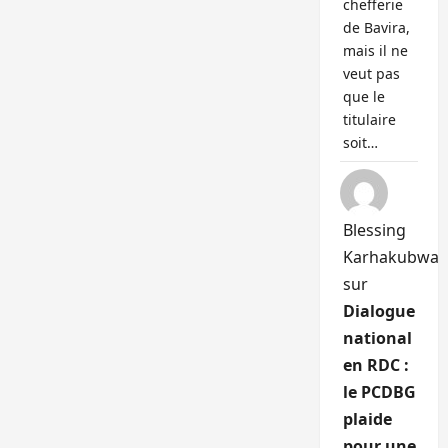
chefferie
de Bavira,
mais il ne
veut pas
que le
titulaire
soit…
Blessing
Karhakubwa
sur
Dialogue
national
en RDC :
le PCDBG
plaide
pour une