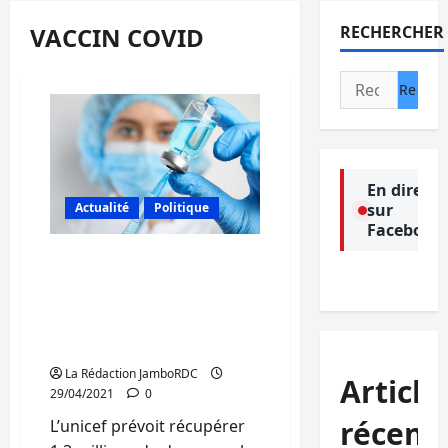
VACCIN COVID
RECHERCHER
Rechercher :
En direct
Actualité
Politique
sur
Facebook
COVID-19 : le vaccin Astra
Zeneca expire fin juin
2021. La campagne de
vaccination est reportée
au Sud-Kivu
La Rédaction JamboRDC
Article
29/04/2021
0
récent
L’unicef prévoit récupérer