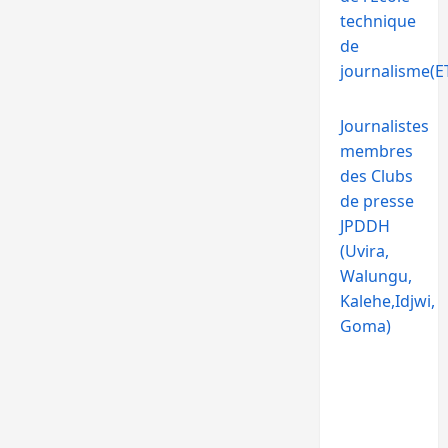
technique
de
journalisme(ET
Journalistes
membres
des Clubs
de presse
JPDDH
(Uvira,
Walungu,
Kalehe,Idjwi,
Goma)