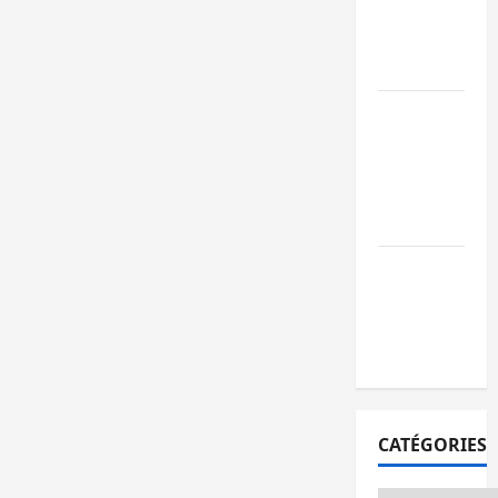
l’AFC/M23
avec l’appui
du CICR
Bukavu : des
routes en
ruine
paralysent la
circulation
Ebola : la RD
intensifie la
lutte avec
l’OMS
CATÉGORIES