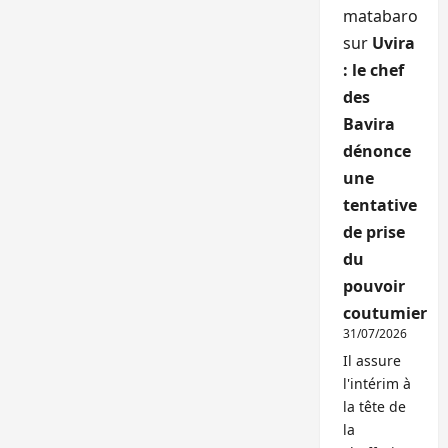
matabaro
sur
Uvira
: le chef
des
Bavira
dénonce
une
tentative
de prise
du
pouvoir
coutumier
31/07/2026
Il assure
l'intérim à
la tête de
la