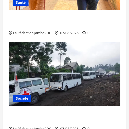
Santé
Sud-Kivu : l’UNPC maintient l’alerte contre
Ebola
La Rédaction JamboRDC
07/08/2026
0
Société
Beni : l’échange de prisonniers entre
l’AFC/M23 et Kinshasa ne convainc pas
La Rédaction JamboRDC
07/08/2026
0