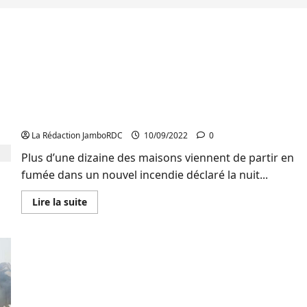
Bukavu : Une dizaine des maisons calcinées dans
un nouvel incendie au quartier Nyamugo
La Rédaction JamboRDC
10/09/2022
0
Plus d’une dizaine des maisons viennent de partir en
fumée dans un nouvel incendie déclaré la nuit...
En
Lire la suite
savoir
plus
sur
Bukavu
:
Une
dizaine
des
maisons
Bukavu : Un nouvel incendie ravage 5 maisons sur
calcinées
Avenue Pesage 2
dans