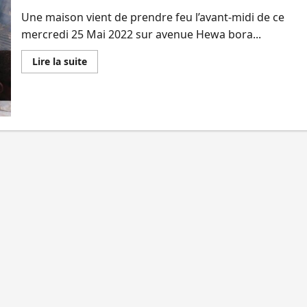
Une maison vient de prendre feu l’avant-midi de ce
mercredi 25 Mai 2022 sur avenue Hewa bora...
En
Lire la suite
savoir
plus
sur
Bukavu
:
Une
maison
réduite
en
cendre
dans
un
nouvel
incendie
signalé
au
quartier
Nyalukemba