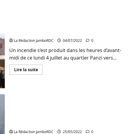
plus
sur
Bukavu
:
Trois
maisons
et
Bukavu : Deux maisons consumées dans un
des
nouvel incendie déclaré à Cahi
biens
de
La Rédaction JamboRDC
04/07/2022
0
valeur
calcinés
Un incendie s’est produit dans les heures d’avant-
dans
un
midi de ce lundi 4 juillet au quartier Panzi vers...
nouvel
incendie
à
En
Lire la suite
Luziba
savoir
plus
sur
Bukavu
:
Deux
maisons
consumées
dans
un
nouvel
Bukavu : Une maison réduite en cendre dans un
incendie
déclaré
nouvel incendie signalé au quartier Nyalukemba
à
Cahi
La Rédaction JamboRDC
25/05/2022
0