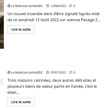
un
La Rédaction JamboRDC
12/08/2022
0
nouvel
incendie
au
Un nouvel incendie vient d’être signalé l’après-midi
quartier
de ce vendredi 12 Août 2022 sur avenue Pesage 2...
Nyamugo
En
Lire la suite
savoir
plus
sur
Bukavu
:
Un
nouvel
incendie
ravage
Bukavu : Trois maisons et des biens de valeur
5
calcinés dans un nouvel incendie à Luziba
maisons
sur
La Rédaction JamboRDC
07/07/2022
0
Avenue
Pesage
2
Trois maisons calcinées, deux autres détruites et
plusieurs biens de valeur partis en fumée, c’est le
bilan...
En
Lire la suite
savoir