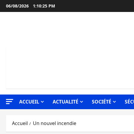
Aller
06/08/2026
1:10:26 PM
au
contenu
ACCUEIL
ACTUALITÉ
SOCIÉTÉ
SÉC
Accueil
Un nouvel incendie