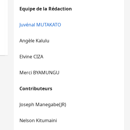
diminuer
haut/bas
Equipe de la Rédaction
le
pour
volume.
augmenter
ou
Juvénal MUTAKATO
diminuer
le
Angèle Kalulu
volume.
Elvine CIZA
Merci BYAMUNGU
Contributeurs
Joseph Manegabe(JR)
Nelson Kitumaini