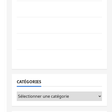
GENOCOST : l’AFC/M23 conteste la
démarche portée par Kinshasa
Ebola : après Bukavu, l’UNPC-Sud-Kivu
équipe les médias des territoires
Bukavu : la Pharmakina expose son
savoir-faire à Kivu Soko Foire
Bagira : des infrastructures grâce aux
contributions des habitants à Mulambula
CATÉGORIES
Catégories