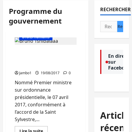
Programme du
RECHERCHER
gouvernement
Rechercher :
Actualité
Droits Humains
RDC : 100 jours du
En direct
gouvernement Tshibala,
sur
pour quel bilan ?
Facebook
Jambo1
19/08/2017
0
Nommé Premier ministre
sur ordonnance
présidentielle, le 07 avril
2017, conformément à
l’accord de la Saint
Article
Sylvestre,...
récent
En
Lire la suite