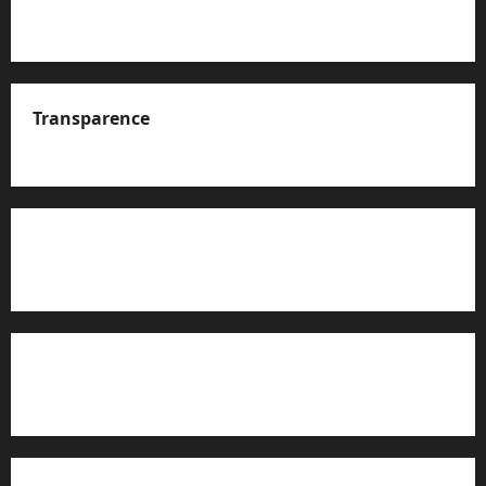
Transparence
A propos de nous
Rapport d’auto-évaluation de transparence (JTI)