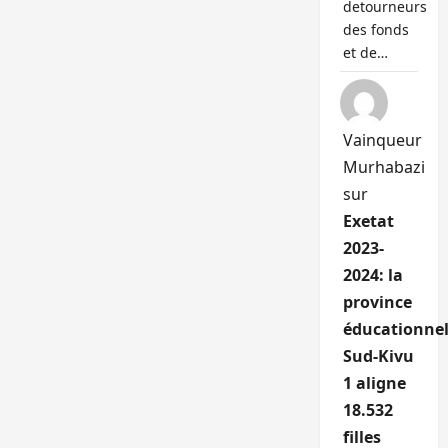
detourneurs
des fonds
et de…
Vainqueur
Murhabazi
sur
Exetat
2023-
2024: la
province
éducationnel
Sud-Kivu
1 aligne
18.532
filles