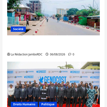
Société
Uvira : une journée de mercredi marquée
par l’appel à la paix
La Rédaction JamboRDC
06/08/2026
0
Droits Humains
Politique