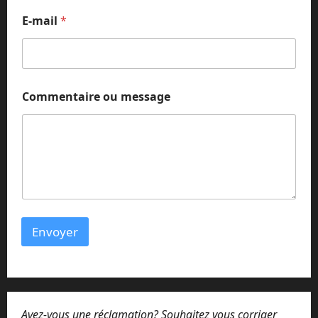
E
E-mail
*
-
m
a
i
l
C
Commentaire ou message
o
m
m
e
n
t
a
i
r
e
Envoyer
Avez-vous une réclamation? Souhaitez vous corriger