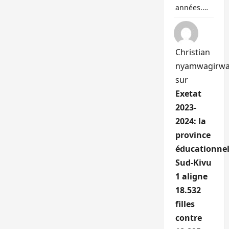
années.…
Christian
nyamwagirw
sur
Exetat
2023-
2024: la
province
éducationnel
Sud-Kivu
1 aligne
18.532
filles
contre