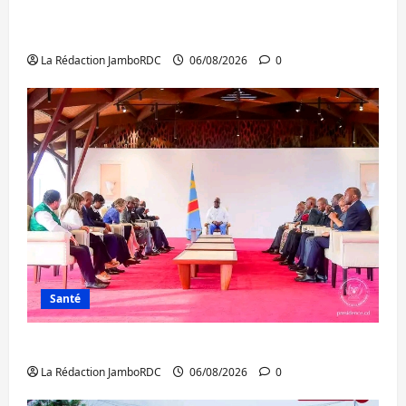
Bukavu : des routes en ruine paralysent la
circulation
La Rédaction JamboRDC
06/08/2026
0
Santé
Ebola : la RDC intensifie la lutte avec l’OMS
La Rédaction JamboRDC
06/08/2026
0