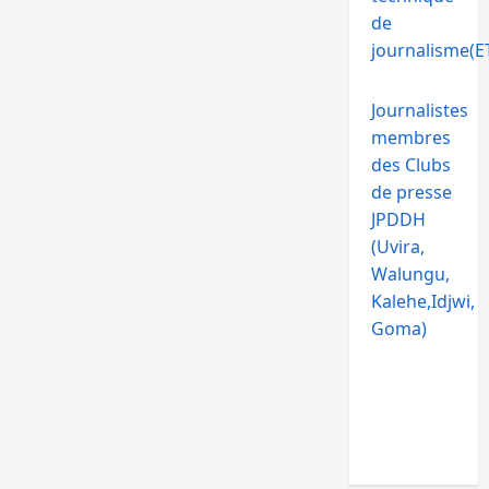
de
journalisme(ET
Journalistes
membres
des Clubs
de presse
JPDDH
(Uvira,
Walungu,
Kalehe,Idjwi,
Goma)