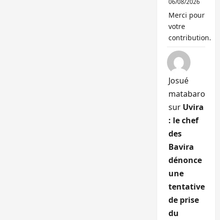
06/08/2026
Merci pour
votre
contribution.
Josué
matabaro
sur
Uvira
: le chef
des
Bavira
dénonce
une
tentative
de prise
du