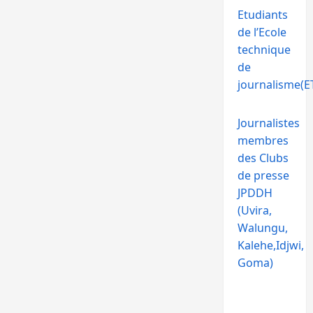
Etudiants
de l’Ecole
technique
de
journalisme(ET
Journalistes
membres
des Clubs
de presse
JPDDH
(Uvira,
Walungu,
Kalehe,Idjwi,
Goma)