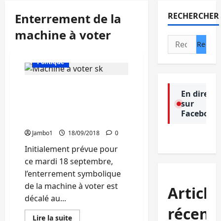
Enterrement de la
RECHERCHER
machine à voter
Rechercher :
Actualité
Culture
Politique
Bukavu : L’enterrement
En direct
symbolique de la machine
sur
à voter remis au vendredi
Facebook
21 septembre (Me Kester)
Jambo1
18/09/2018
0
Initialement prévue pour
ce mardi 18 septembre,
l’enterrement symbolique
de la machine à voter est
Article
décalé au...
récent
En
Lire la suite