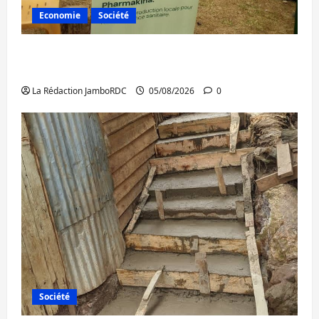
Economie
Société
Bukavu : la Pharmakina expose son savoir-
faire à Kivu Soko Foire
La Rédaction JamboRDC
05/08/2026
0
Société