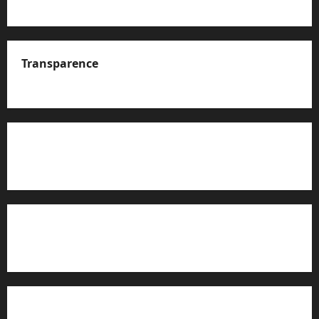
Transparence
A propos de nous
Rapport d’auto-évaluation de transparence (JTI)
Charte éditoriale