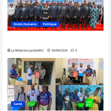
Droits Humains
Politique
GENOCOST : l’AFC/M23 conteste la
démarche portée par Kinshasa
La Rédaction JamboRDC
06/08/2026
0
Santé