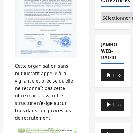
CATÉGORIES
Catégories
JAMBO
WEB-
RADIO
Cette organisation sans
Lecteur
but lucratif appelle à la
00:00
00:00
audio
vigilance et précise qu’elle
ne reconnaît pas cette
offre mais aussi cette
Lecteur
structure n’exige aucun
00:00
00:00
audio
frais dans son processus
de recrutement .
Lecteur