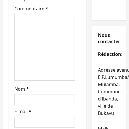
t
Commentaire
*
i
c
Nous
contacter
l
Rédaction:
e
Adresse:aven
E.P.Lumumba/
Mulamba,
Nom
*
Commune
d’Ibanda,
ville de
E-mail
*
Bukavu