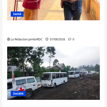
Santé
Sud-Kivu : l’UNPC maintient l’alerte contre
Ebola
La Rédaction JamboRDC
07/08/2026
0
Société
Beni : l’échange de prisonniers entre