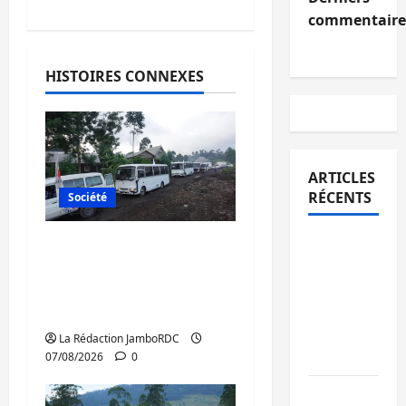
commentaire
HISTOIRES CONNEXES
ARTICLES
RÉCENTS
Société
Sud-Kivu
Beni : l’échange de
: l’UNPC
prisonniers entre
maintient
l’AFC/M23 et Kinshasa
l’alerte
ne convainc pas
contre
La Rédaction JamboRDC
Ebola
07/08/2026
0
Beni :