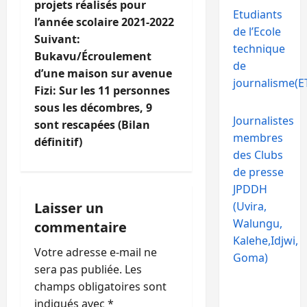
i
projets réalisés pour
Etudiants
l’année scolaire 2021-2022
de l’Ecole
g
Suivant:
technique
Bukavu/Écroulement
a
de
d’une maison sur avenue
journalisme(ET
t
Fizi: Sur les 11 personnes
sous les décombres, 9
i
Journalistes
sont rescapées (Bilan
membres
définitif)
o
des Clubs
de presse
n
JPDDH
d
(Uvira,
Laisser un
Walungu,
commentaire
’
Kalehe,Idjwi,
Votre adresse e-mail ne
Goma)
a
sera pas publiée.
Les
champs obligatoires sont
r
indiqués avec
*