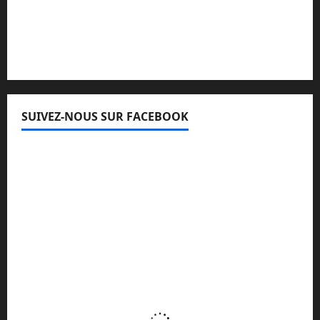
Lisez attentivement notre procédure de
réclamation
SUIVEZ-NOUS SUR FACEBOOK