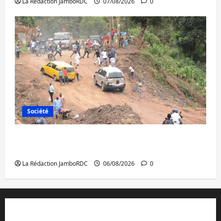
La Rédaction JamboRDC
07/08/2026
0
Société
Bukavu : des routes en ruine paralysent la
circulation
La Rédaction JamboRDC
06/08/2026
0
Contact et réclamations