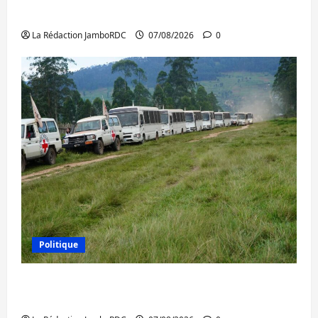
l’AFC/M23 et Kinshasa ne convainc pas
La Rédaction JamboRDC
07/08/2026
0
Politique
Processus de Doha : 15 personnes remises
à l’AFC/M23 avec l’appui du CICR