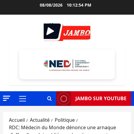
Aller
08/08/2026
10:12:55 PM
au
contenu
JAMBO SUR YOUTUBE
Menu
principal
Accueil
Actualité
Politique
RDC: Médecin du Monde dénonce une arnaque