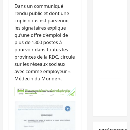
personnes
Dans un communiqué
remises à
rendu public et dont une
l’AFC/M23
copie nous est parvenue,
avec l’appui
les signataires explique
du CICR
qu’une offre d’emploi de
plus de 1300 postes à
Bukavu : des
pourvoir dans toutes les
routes en
provinces de la RDC, circule
ruine
sur les réseaux sociaux
paralysent la
avec comme employeur «
circulation
Médecin du Monde ».
Ebola : la RD
intensifie la
lutte avec
l’OMS