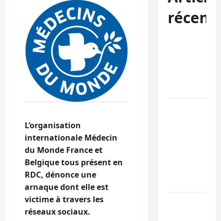
récent
Sud-Kivu :
l’UNPC
maintient
l’alerte contr
Ebola
Beni :
l’échange de
L’organisation
prisonniers
internationale Médecin
entre
du Monde France et
l’AFC/M23 et
Belgique tous présent en
Kinshasa ne
RDC, dénonce une
convainc pas
arnaque dont elle est
victime à travers les
Processus de
réseaux sociaux.
Doha : 15