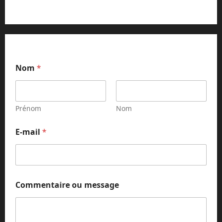
Nom
*
Prénom
Nom
E-mail
*
m
Commentaire ou message
e
s
s
a