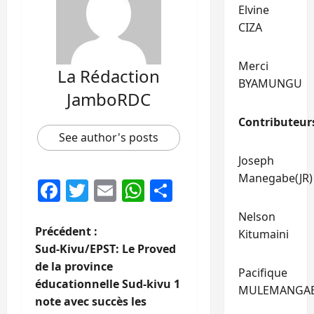
Elvine
CIZA
Merci
La Rédaction
BYAMUNGU
JamboRDC
Contributeur
See author's posts
Joseph
Manegabe(JR)
Facebook
Twitter
Email
WhatsApp
Partager
Nelson
N
Précédent :
Kitumaini
Sud-Kivu/EPST: Le Proved
a
de la province
Pacifique
éducationnelle Sud-kivu 1
v
MULEMANGA
note avec succès les