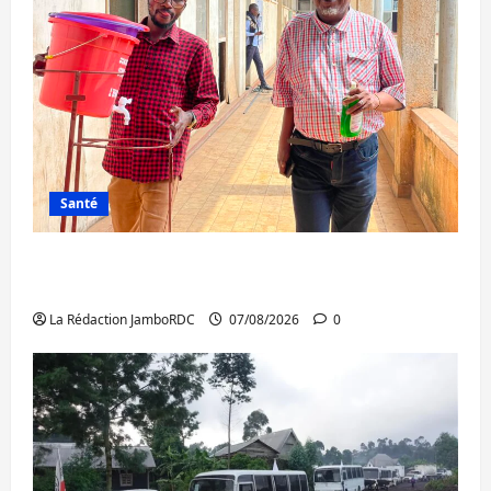
Santé
Sud-Kivu : l’UNPC maintient l’alerte contre
Ebola
La Rédaction JamboRDC
07/08/2026
0