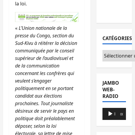
la loi.
avec l’appui
du CICR
«
L’Union nationale de la
presse du Congo, section du
CATÉGORIES
Sud-Kivu à réitérer la décision
communiquée par le conseil
Catégories
supérieur de l’audiovisuel et
de la communication
concernant les confrères qui
veulent s’engager
JAMBO
politiquement en se portant
WEB-
candidat aux élections
RADIO
prochaines. Tout journaliste
désireux de servir le pays en
Lecteur
00:00
00:00
politique doit préalablement
audio
déposer, selon la loi
électorale, sa lettre de mise