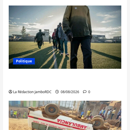
Politique
Kinshasa confirme la libération de 15
personnes affiliées à l’AFC/M23
La Rédaction JamboRDC
08/08/2026
0