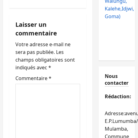
Walungu,
o
Kalehe,Idjwi,
Goma)
n
Laisser un
d
commentaire
’
Votre adresse e-mail ne
sera pas publiée.
Les
a
champs obligatoires sont
indiqués avec
*
r
Nous
Commentaire
*
t
contacter
i
Rédaction:
c
Adresse:aven
E.P.Lumumba/
l
Mulamba,
e
Commune