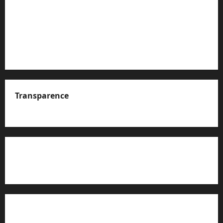
Transparence
A propos de nous
Rapport d’auto-évaluation de transparence (JTI)