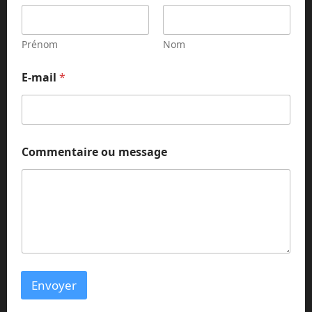
Prénom
Nom
E-mail
*
E
Commentaire ou message
-
m
a
i
l
N
o
m
E
-
Envoyer
m
a