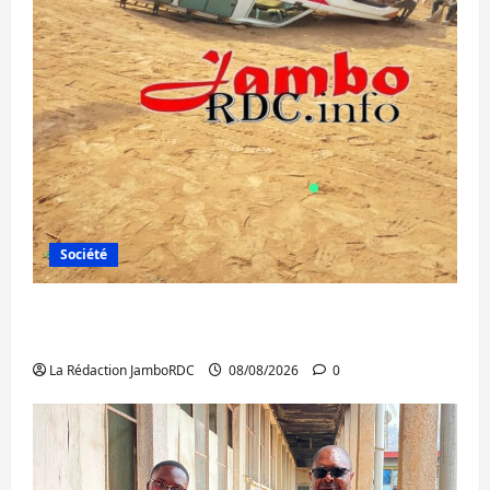
Société
Bagira : une ambulance renversée à Ciriri,
la NDSCI dénonce l’état de la route
La Rédaction JamboRDC
08/08/2026
0