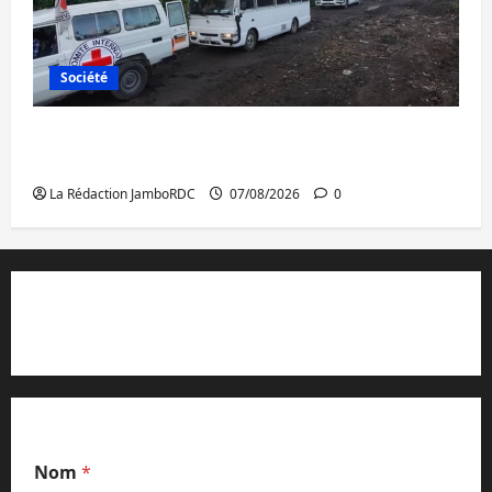
Société
Beni : l’échange de prisonniers entre
l’AFC/M23 et Kinshasa ne convainc pas
La Rédaction JamboRDC
07/08/2026
0
Contact et réclamations
Nom
*