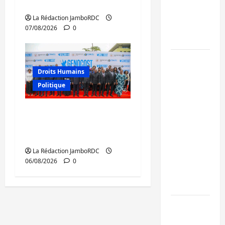
maintient
du CICR
l’alerte
La Rédaction JamboRDC
contre
07/08/2026
0
Ebola
Beni :
l’échange
Droits Humains
de
Politique
prisonniers
entre
GENOCOST : l’AFC/M23
l’AFC/M23
conteste la démarche
et
portée par Kinshasa
Kinshasa
La Rédaction JamboRDC
ne
06/08/2026
0
convainc
pas
Processus
de Doha :