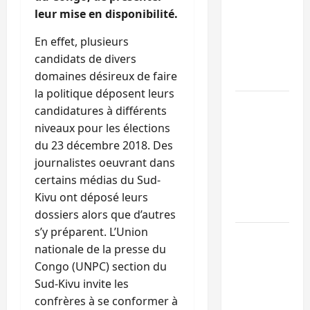
Sud-Kivu :
leur mise en disponibilité.
l’UNPC
En effet, plusieurs
maintient
candidats de divers
l’alerte contr
domaines désireux de faire
Ebola
la politique déposent leurs
Beni :
candidatures à différents
l’échange de
niveaux pour les élections
prisonniers
du 23 décembre 2018. Des
entre
journalistes oeuvrant dans
l’AFC/M23 et
certains médias du Sud-
Kinshasa ne
Kivu ont déposé leurs
convainc pas
dossiers alors que d’autres
s’y préparent. L’Union
Processus de
nationale de la presse du
Doha : 15
Congo (UNPC) section du
personnes
Sud-Kivu invite les
remises à
confrères à se conformer à
l’AFC/M23