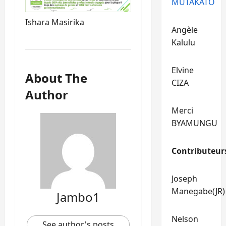
MUTAKATO
Ishara Masirika
Angèle
Kalulu
Elvine
About The
CIZA
Author
Merci
BYAMUNGU
Contributeur
Joseph
Manegabe(JR)
Jambo1
Nelson
See author's posts