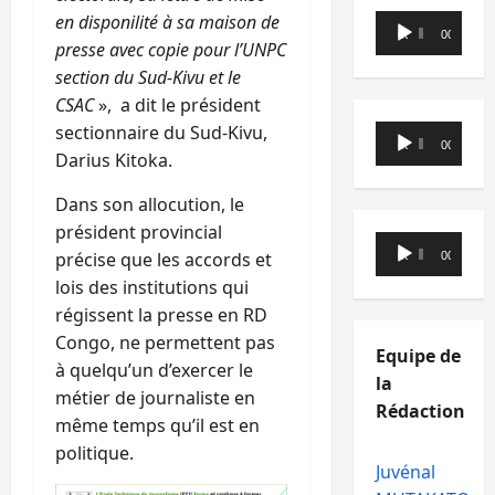
en disponilité à sa maison de
Lecteur
00:00
00:00
presse avec copie pour l’UNPC
audio
section du Sud-Kivu et le
CSAC
», a dit le président
sectionnaire du Sud-Kivu,
Lecteur
00:00
00:00
Darius Kitoka.
audio
Dans son allocution, le
président provincial
Lecteur
précise que les accords et
00:00
00:00
audio
lois des institutions qui
régissent la presse en RD
Congo, ne permettent pas
Equipe de
à quelqu’un d’exercer le
la
métier de journaliste en
Rédaction
même temps qu’il est en
politique.
Juvénal