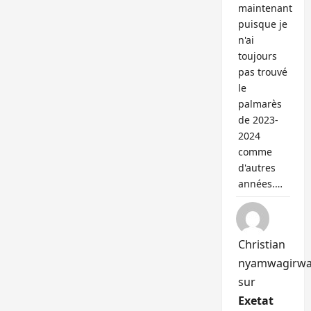
maintenant
puisque je
n'ai
toujours
pas trouvé
le
palmarès
de 2023-
2024
comme
d'autres
années.…
Christian
nyamwagirw
sur
Exetat