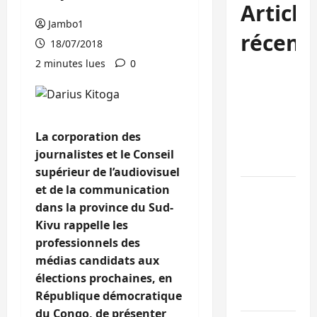
Article
Jambo1
récent
18/07/2018
2 minutes lues
0
Kinshasa
confirme la
libération de
15 personnes
La corporation des
affiliées à
journalistes et le Conseil
l’AFC/M23
supérieur de l’audiovisuel
et de la communication
Bagira : une
dans la province du Sud-
ambulance
Kivu rappelle les
renversée à
professionnels des
Ciriri, la
médias candidats aux
NDSCI
élections prochaines, en
dénonce l’éta
République démocratique
de la route
du Congo, de présenter