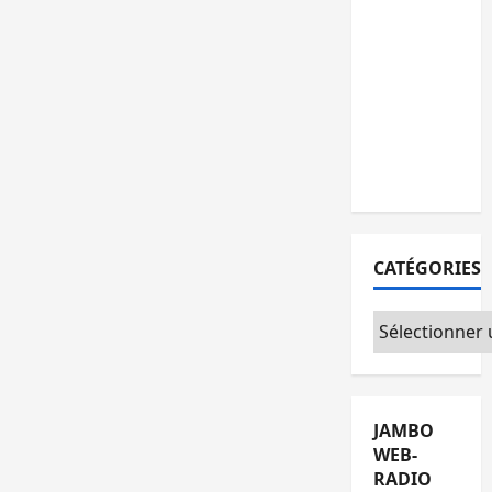
15
personnes
remises à
l’AFC/M23
avec
l’appui du
CICR
CATÉGORIES
Catégories
JAMBO
WEB-
RADIO