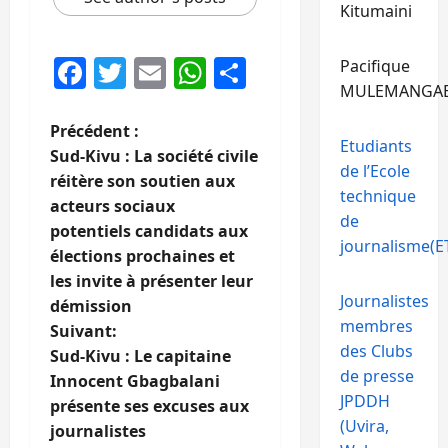
Kitumaini
Facebook
Twitter
Email
WhatsApp
Partager
Pacifique
MULEMANGA
N
Précédent :
Etudiants
Sud-Kivu : La société civile
a
de l’Ecole
réitère son soutien aux
technique
acteurs sociaux
v
de
potentiels candidats aux
journalisme(ET
i
élections prochaines et
les invite à présenter leur
g
Journalistes
démission
membres
Suivant:
a
des Clubs
Sud-Kivu : Le capitaine
de presse
t
Innocent Gbagbalani
JPDDH
présente ses excuses aux
i
(Uvira,
journalistes