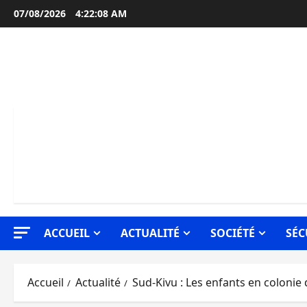
Aller
07/08/2026
4:22:09 AM
au
contenu
ACCUEIL
ACTUALITÉ
SOCIÉTÉ
SÉC
Accueil
Actualité
Sud-Kivu : Les enfants en colonie 