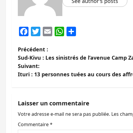
See author's posts
Facebook
Twitter
Email
WhatsApp
Partager
N
Précédent :
Sud-Kivu : Les sinistrés de l’avenue Camp Z
a
Suivant:
v
Ituri : 13 personnes tuées au cours des a
i
g
Laisser un commentaire
a
Votre adresse e-mail ne sera pas publiée.
Les champ
t
Commentaire
*