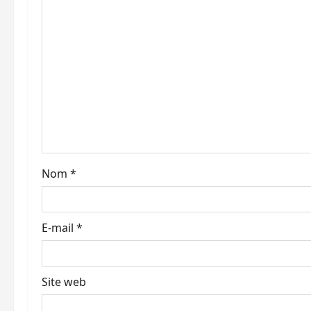
i
o
n
d
’
a
Nom
*
r
t
E-mail
*
i
c
Site web
l