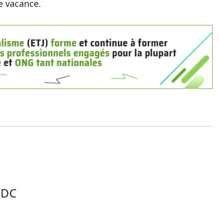
e vacance.
RDC