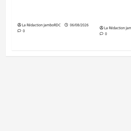
GENOCOST : l’AFC/M23
RDC : le re
conteste la démarche
mandataires
portée par Kinshasa
lancé
La Rédaction JamboRDC
06/08/2026
La Rédaction J
0
0