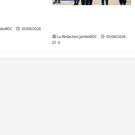
crutement des
 publics est
Sud-Kivu : de retour à Uvira,
Purusi relance les priorités
sécuritaires
amboRDC
05/08/2026
La Rédaction JamboRDC
05/08/2026
0