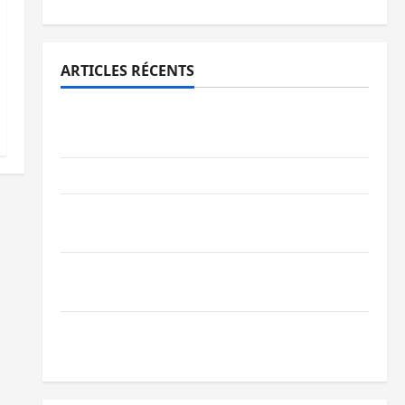
ARTICLES RÉCENTS
Bukavu : des routes en ruine paralysent la
circulation
Ebola : la RDC intensifie la lutte avec l’OMS
Uvira : une journée de mercredi marquée
par l’appel à la paix
GENOCOST : l’AFC/M23 conteste la
démarche portée par Kinshasa
Ebola : après Bukavu, l’UNPC-Sud-Kivu
équipe les médias des territoires