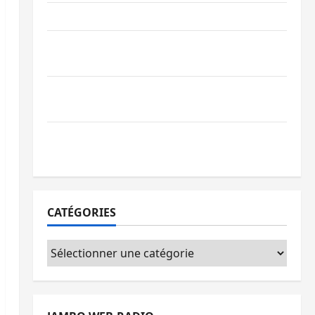
Ebola : la RDC intensifie la lutte avec l’OMS
Uvira : une journée de mercredi marquée
par l’appel à la paix
GENOCOST : l’AFC/M23 conteste la
démarche portée par Kinshasa
Ebola : après Bukavu, l’UNPC-Sud-Kivu
équipe les médias des territoires
CATÉGORIES
Catégories