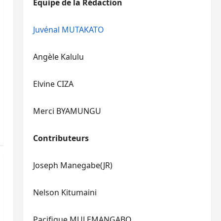
Equipe de la Rédaction
le
pour
volume.
augmenter
ou
Juvénal MUTAKATO
diminuer
le
Angèle Kalulu
volume.
Elvine CIZA
Merci BYAMUNGU
Contributeurs
Joseph Manegabe(JR)
Nelson Kitumaini
Pacifique MULEMANGABO