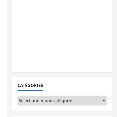
Bagira : des infrastructures grâce aux
contributions des habitants à Mulambula
RDC : le recrutement des mandataires
publics est lancé
Sud-Kivu : de retour à Uvira, Purusi
relance les priorités sécuritaires
Bukavu : vols et agressions en série, la
société civile appelle à agir
CATÉGORIES
Catégories