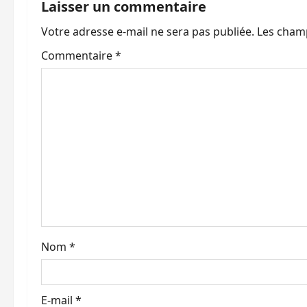
a
Laisser un commentaire
Votre adresse e-mail ne sera pas publiée.
Les champ
t
Commentaire
*
i
o
n
d
’
a
r
Nom
*
t
i
E-mail
*