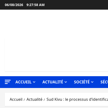
Aller
06/08/2026
9:27:59 AM
au
contenu
ACCUEIL
ACTUALITÉ
SOCIÉTÉ
SÉC
Accueil
Actualité
Sud Kivu : le processus d’identif