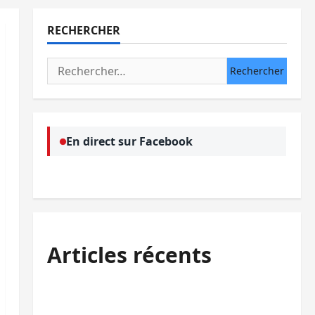
RECHERCHER
Rechercher :
En direct sur Facebook
Articles récents
Bukavu : la Pharmakina expose son
savoir-faire à Kivu Soko Foire