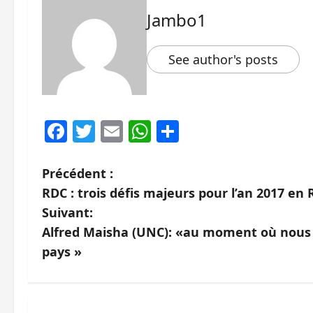
Jambo1
See author's posts
Facebook
Twitter
Email
WhatsApp
Partager
N
Précédent :
RDC : trois défis majeurs pour l’an 2017 en
a
Suivant:
v
Alfred Maisha (UNC): «au moment où nous p
pays »
i
g