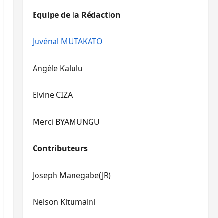
diminuer
haut/bas
Equipe de la Rédaction
le
pour
volume.
augmenter
ou
Juvénal MUTAKATO
diminuer
le
Angèle Kalulu
volume.
Elvine CIZA
Merci BYAMUNGU
Contributeurs
Joseph Manegabe(JR)
Nelson Kitumaini