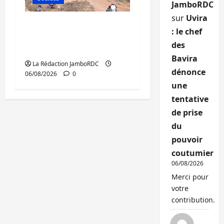
JamboRDC
sur
Uvira
Bukavu : des routes en
: le chef
ruine paralysent la
des
circulation
Bavira
La Rédaction JamboRDC
dénonce
06/08/2026
0
une
tentative
de prise
du
pouvoir
coutumier
06/08/2026
Merci pour
votre
contribution.