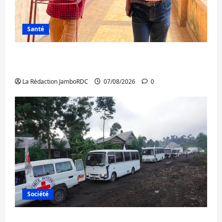
Santé
Sud-Kivu : l’UNPC maintient l’alerte contre
Ebola
La Rédaction JamboRDC
07/08/2026
0
Société
Beni : l’échange de prisonniers entre