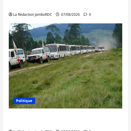
l’AFC/M23 et Kinshasa ne convainc pas
La Rédaction JamboRDC
07/08/2026
0
Politique
Processus de Doha : 15 personnes remises
à l’AFC/M23 avec l’appui du CICR