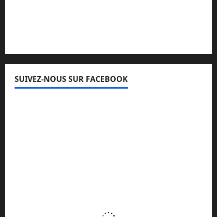
Lisez attentivement notre procédure de
réclamation
SUIVEZ-NOUS SUR FACEBOOK