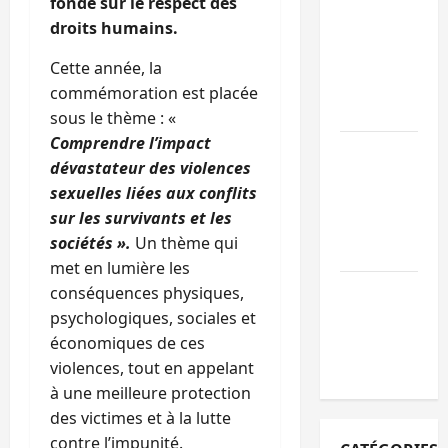
fondé sur le respect des
personnes
droits humains.
remises à
l’AFC/M23
Cette année, la
avec l’appui
commémoration est placée
du CICR
sous le thème : «
Comprendre l’impact
Bukavu : des
dévastateur des violences
routes en
sexuelles liées aux conflits
ruine
sur les survivants et les
paralysent la
sociétés ».
Un thème qui
circulation
met en lumière les
Ebola : la RD
conséquences physiques,
intensifie la
psychologiques, sociales et
lutte avec
économiques de ces
l’OMS
violences, tout en appelant
à une meilleure protection
des victimes et à la lutte
contre l’impunité.