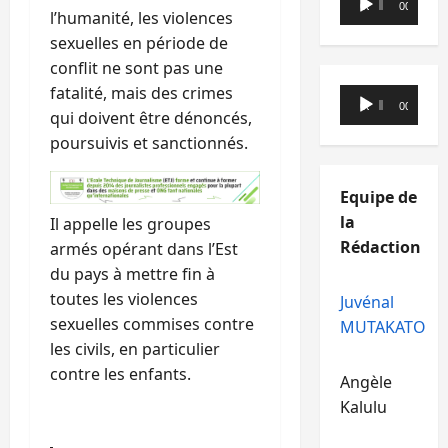
00:00
00:00
l’humanité, les violences
audio
sexuelles en période de
conflit ne sont pas une
fatalité, mais des crimes
Lecteur
00:00
00:00
qui doivent être dénoncés,
audio
poursuivis et sanctionnés.
Equipe de
la
Il appelle les groupes
Rédaction
armés opérant dans l’Est
du pays à mettre fin à
toutes les violences
Juvénal
sexuelles commises contre
MUTAKATO
les civils, en particulier
contre les enfants.
Angèle
Kalulu