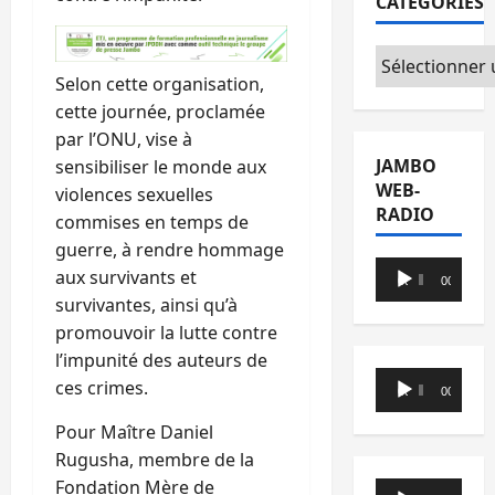
CATÉGORIES
Catégories
Selon cette organisation,
cette journée, proclamée
par l’ONU, vise à
JAMBO
sensibiliser le monde aux
WEB-
violences sexuelles
RADIO
commises en temps de
guerre, à rendre hommage
Lecteur
aux survivants et
00:00
00:00
audio
survivantes, ainsi qu’à
promouvoir la lutte contre
l’impunité des auteurs de
Lecteur
ces crimes.
00:00
00:00
audio
Pour Maître Daniel
Rugusha, membre de la
Fondation Mère de
Lecteur