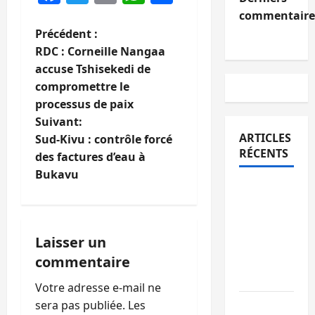
commentaire
N
Précédent :
RDC : Corneille Nangaa
a
accuse Tshisekedi de
compromettre le
v
processus de paix
i
Suivant:
ARTICLES
Sud-Kivu : contrôle forcé
g
RÉCENTS
des factures d’eau à
Bukavu
a
Sud-Kivu
: l’UNPC
t
maintient
i
Laisser un
l’alerte
contre
commentaire
o
Ebola
Votre adresse e-mail ne
n
sera pas publiée.
Les
Beni :