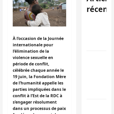
récent
Sud-Kivu :
l’UNPC
maintient
À l’occasion de la Journée
l’alerte contr
internationale pour
Ebola
l’élimination de la
Beni :
violence sexuelle en
l’échange de
période de conflit,
prisonniers
célébrée chaque année le
entre
19 juin, la Fondation Mère
l’AFC/M23 et
de l’humanité appelle les
Kinshasa ne
parties impliquées dans le
convainc pas
conflit à l’Est de la RDC à
s’engager résolument
Processus de
dans un processus de paix
Doha : 15