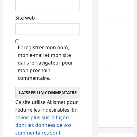
l’appui du
CICR
Site web
Bukavu :
des
routes en
ruine
Enregistrer mon nom,
paralysent
mon e-mail et mon site
la
dans le navigateur pour
circulation
mon prochain
commentaire.
Ebola : la
RDC
intensifie
la lutte
Ce site utilise Akismet pour
avec
réduire les indésirables.
En
l’OMS
savoir plus sur la façon
dont les données de vos
commentaires sont