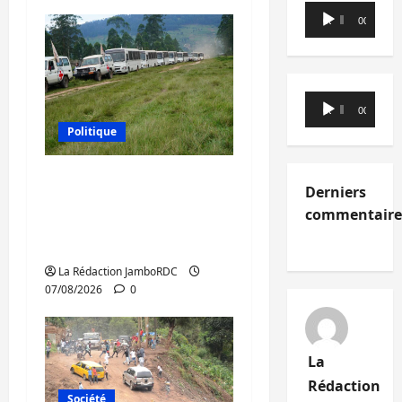
Lecteur
00:00
00:00
audio
Lecteur
00:00
00:00
audio
Politique
Processus de Doha : 15
Derniers
personnes remises à
commentaire
l’AFC/M23 avec l’appui
du CICR
La Rédaction JamboRDC
07/08/2026
0
La
Rédaction
Société