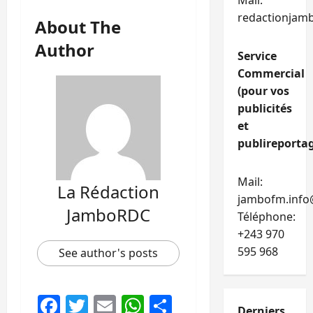
Mail:
redactionjam
About The
Author
Service
Commercial
(pour vos
publicités
et
publireportag
Mail:
La Rédaction
jambofm.info
JamboRDC
Téléphone:
+243 970
595 968
See author's posts
Facebook
Twitter
Email
WhatsApp
Partager
Derniers