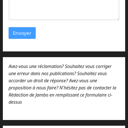
l
N
o
m
C
o
Envoyer
m
m
e
n
t
a
Avez-vous une réclamation? Souhaitez vous corriger
i
r
une erreur dans nos publications? Souhaitez vous
e
accorder un droit de réponse? Avez-vous une
proposition à nous faire? N'hésitez pas de contacter la
Rédaction de Jambo en remplissant ce formulaire ci-
dessus