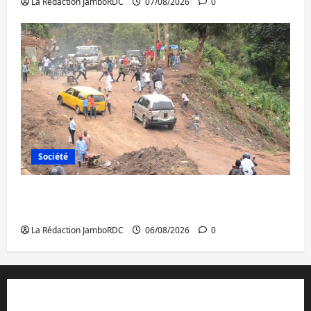
La Rédaction JamboRDC
07/08/2026
0
Société
Bukavu : des routes en ruine paralysent la
circulation
La Rédaction JamboRDC
06/08/2026
0
Contact et réclamations