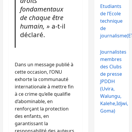
droits
Etudiants
fondamentaux
de l’Ecole
de chaque être
technique
humain, »
a-t-il
de
déclaré.
journalisme(ET
Journalistes
membres
Dans un message publié à
des Clubs
cette occasion, l’ONU
de presse
exhorte la communauté
JPDDH
internationale à mettre fin
(Uvira,
à ce crime qu’elle qualifie
Walungu,
d’abominable, en
Kalehe,Idjwi,
renforçant la protection
Goma)
des enfants, en
garantissant la
responsabilité des auteurs