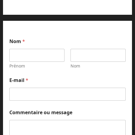
Nom
*
Prénom
Nom
E-mail
*
E
Commentaire ou message
-
m
a
i