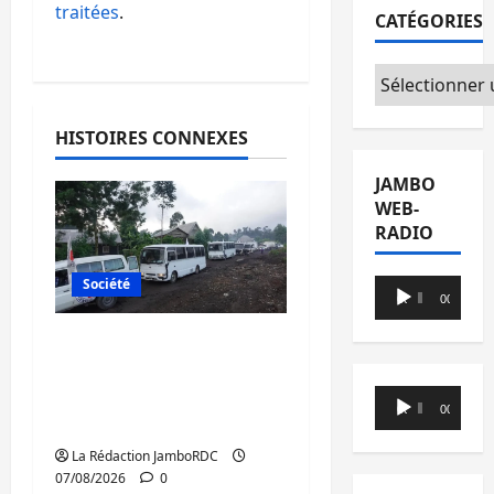
traitées
.
CATÉGORIES
Catégories
HISTOIRES CONNEXES
JAMBO
WEB-
RADIO
Société
Lecteur
00:00
00:00
audio
Beni : l’échange de
prisonniers entre
l’AFC/M23 et Kinshasa
Lecteur
00:00
00:00
ne convainc pas
audio
La Rédaction JamboRDC
07/08/2026
0