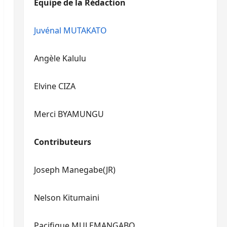
Equipe de la Rédaction
le
pour
volume.
augmenter
ou
Juvénal MUTAKATO
diminuer
le
Angèle Kalulu
volume.
Elvine CIZA
Merci BYAMUNGU
Contributeurs
Joseph Manegabe(JR)
Nelson Kitumaini
Pacifique MULEMANGABO