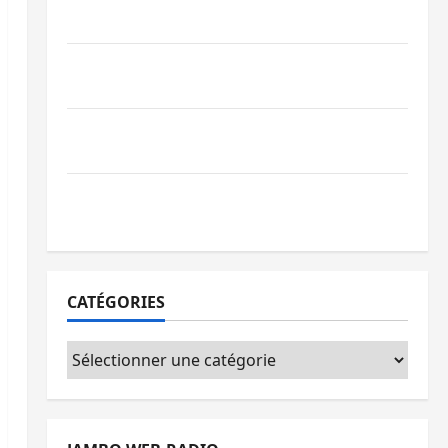
par l’appel à la paix
GENOCOST : l’AFC/M23 conteste la
démarche portée par Kinshasa
Ebola : après Bukavu, l’UNPC-Sud-Kivu
équipe les médias des territoires
Bukavu : la Pharmakina expose son
savoir-faire à Kivu Soko Foire
CATÉGORIES
Catégories