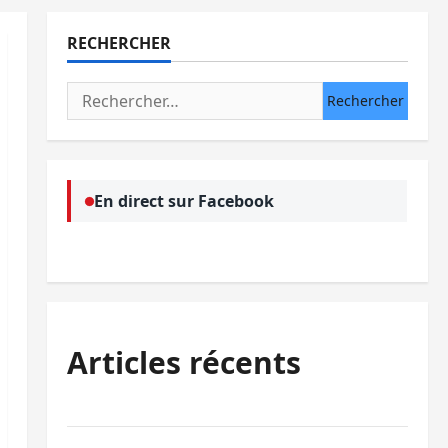
RECHERCHER
Rechercher :
En direct sur Facebook
Articles récents
Ebola : la RDC intensifie la lutte avec l’OMS
Uvira : une journée de mercredi marquée