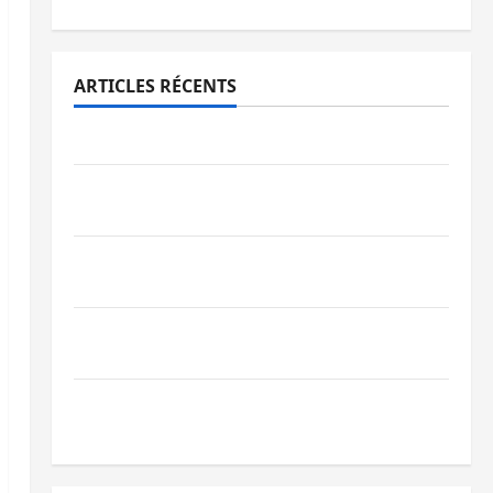
ARTICLES RÉCENTS
Ebola : la RDC intensifie la lutte avec l’OMS
Uvira : une journée de mercredi marquée
par l’appel à la paix
GENOCOST : l’AFC/M23 conteste la
démarche portée par Kinshasa
Ebola : après Bukavu, l’UNPC-Sud-Kivu
équipe les médias des territoires
Bukavu : la Pharmakina expose son
savoir-faire à Kivu Soko Foire