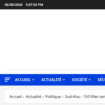
Aller
06/08/2026
5:07:51 PM
au
contenu
ACCUEIL
ACTUALITÉ
SOCIÉTÉ
SÉC
Accueil
Actualité
Politique
Sud-Kivu : 150 filles s