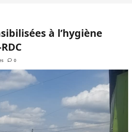
nsibilisées à l’hygiène
R-RDC
es
0