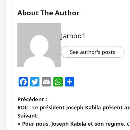
About The Author
Jambo1
See author's posts
Facebook
Twitter
Email
WhatsApp
Partager
N
Précédent :
RDC : Le président Joseph Kabila présent a
a
Suivant:
v
« Pour nous, Joseph Kabila et son régime, 