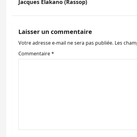
Jacques Elakano (Rassop)
i
g
a
Laisser un commentaire
Votre adresse e-mail ne sera pas publiée.
Les champ
t
Commentaire
*
i
o
n
d
’
a
r