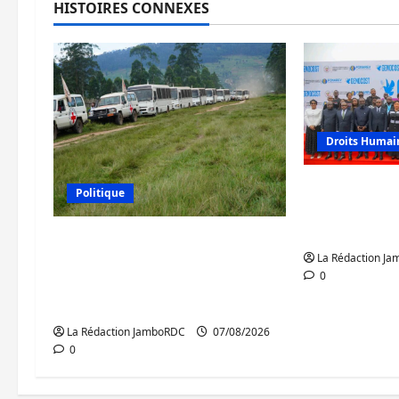
HISTOIRES CONNEXES
Droits Humai
GENOCOST :
Politique
conteste l
portée par 
Processus de Doha : 15
La Rédaction J
personnes remises à
0
l’AFC/M23 avec l’appui du
CICR
La Rédaction JamboRDC
07/08/2026
0