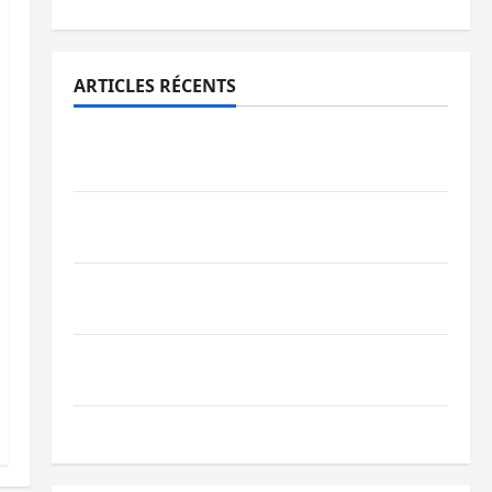
ARTICLES RÉCENTS
Sud-Kivu : l’UNPC maintient l’alerte contre
Ebola
Beni : l’échange de prisonniers entre
l’AFC/M23 et Kinshasa ne convainc pas
Processus de Doha : 15 personnes remises
à l’AFC/M23 avec l’appui du CICR
Bukavu : des routes en ruine paralysent la
circulation
Ebola : la RDC intensifie la lutte avec l’OMS