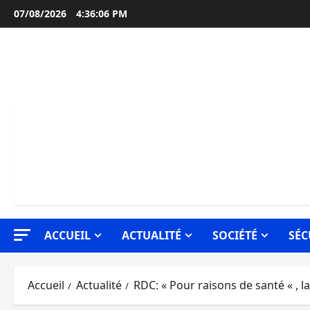
Aller
07/08/2026
4:36:06 PM
au
contenu
ACCUEIL
ACTUALITÉ
SOCIÉTÉ
SÉC
Accueil
Actualité
RDC: « Pour raisons de santé « , l