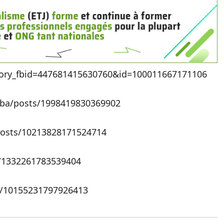
tory_fbid=447681415630760&id=100011667171106
ba/posts/1998419830369902
posts/10213828171524714
s/1332261783539404
s/10155231797926413