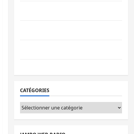
Beni : l’échange de prisonniers entre
l’AFC/M23 et Kinshasa ne convainc pas
Processus de Doha : 15 personnes remises
à l’AFC/M23 avec l’appui du CICR
Bukavu : des routes en ruine paralysent la
circulation
Ebola : la RDC intensifie la lutte avec l’OMS
CATÉGORIES
Catégories