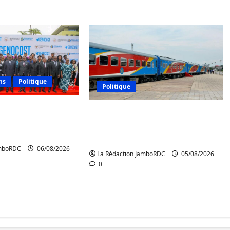
ns
Politique
Politique
 l’AFC/M23
RDC : le recrutement des
a démarche
mandataires publics est
Kinshasa
lancé
amboRDC
06/08/2026
La Rédaction JamboRDC
05/08/2026
0