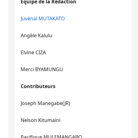
Equipe de la Rédaction
le
pour
volume.
augmenter
ou
Juvénal MUTAKATO
diminuer
le
Angèle Kalulu
volume.
Elvine CIZA
Merci BYAMUNGU
Contributeurs
Joseph Manegabe(JR)
Nelson Kitumaini
Pacifique MULEMANGABO