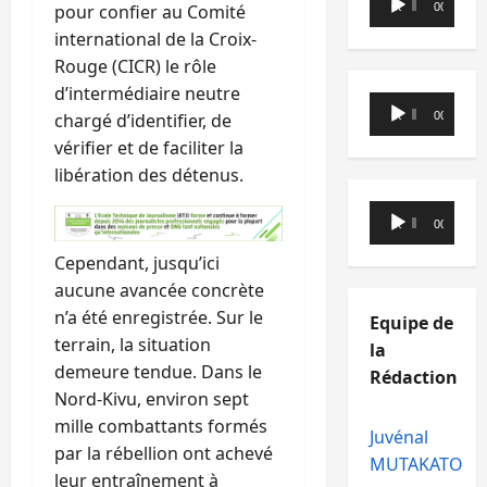
pour confier au Comité
00:00
00:00
audio
international de la Croix-
Rouge (CICR) le rôle
d’intermédiaire neutre
Lecteur
chargé d’identifier, de
00:00
00:00
audio
vérifier et de faciliter la
libération des détenus.
Lecteur
00:00
00:00
audio
Cependant, jusqu’ici
aucune avancée concrète
n’a été enregistrée. Sur le
Equipe de
terrain, la situation
la
demeure tendue. Dans le
Rédaction
Nord-Kivu, environ sept
mille combattants formés
Juvénal
par la rébellion ont achevé
MUTAKATO
leur entraînement à