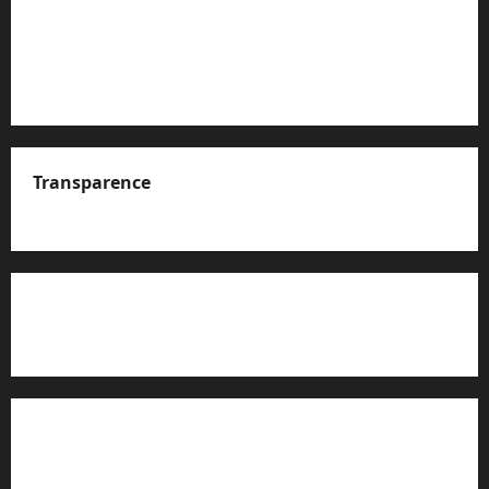
Transparence
A propos de nous
Rapport d’auto-évaluation de transparence (JTI)