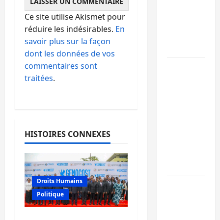
de 15
Ce site utilise Akismet pour
personnes
réduire les indésirables.
En
affiliées à
savoir plus sur la façon
l’AFC/M23
dont les données de vos
commentaires sont
Bagira :
traitées
.
une
ambulance
renversée
à Ciriri, la
NDSCI
HISTOIRES CONNEXES
dénonce
l’état de
la route
Droits Humains
Sud-Kivu
Politique
: l’UNPC
maintient