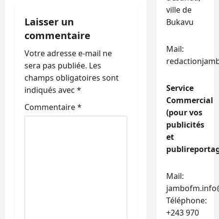
o
ville de
Laisser un
Bukavu
n
commentaire
d
Mail:
Votre adresse e-mail ne
redactionjam
’
sera pas publiée.
Les
champs obligatoires sont
a
Service
indiqués avec
*
Commercial
r
Commentaire
*
(pour vos
publicités
t
et
i
publireportag
c
Mail:
l
jambofm.info
Téléphone:
e
+243 970