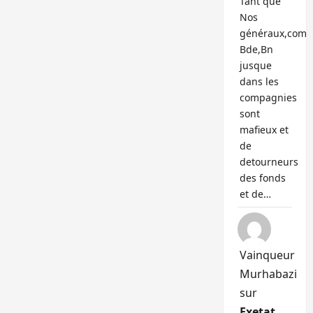
Tant que
Nos
généraux,com
Bde,Bn
jusque
dans les
compagnies
sont
mafieux et
de
detourneurs
des fonds
et de…
Vainqueur
Murhabazi
sur
Exetat