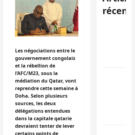
récent
Kinshasa
confirme la
libération de
15 personnes
Les négociations entre le
affiliées à
gouvernement congolais
l’AFC/M23
et la rébellion de
l’AFC/M23, sous la
Bagira : une
médiation du Qatar, vont
ambulance
reprendre cette semaine à
renversée à
Doha. Selon plusieurs
Ciriri, la
sources, les deux
NDSCI
délégations entendues
dénonce l’éta
dans la capitale qatarie
de la route
devraient tenter de lever
Sud-Kivu :
certains points de