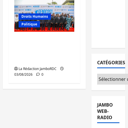
personnes
remises à
Droits Humains
l’AFC/M23
avec
Politique
l’appui du
CICR
GENOCOST : mémoire,
justice et réparations
au cœur du message
de Tshisekedi
CATÉGORIES
La Rédaction JamboRDC
03/08/2026
0
Catégories
JAMBO
WEB-
RADIO