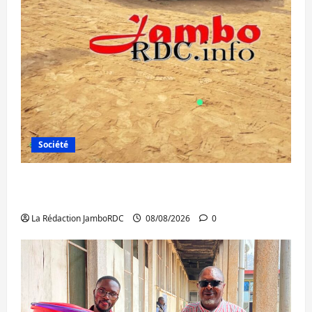
Société
Bagira : une ambulance renversée à Ciriri,
la NDSCI dénonce l’état de la route
La Rédaction JamboRDC
08/08/2026
0