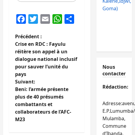
Kalehe,Idjwi,
Goma)
Facebook
Twitter
Email
WhatsApp
Partager
N
Précédent :
Crise en RDC : Fayulu
a
réitère son appel à un
dialogue national inclusif
v
pour sauver l’unité du
Nous
contacter
i
pays
Suivant:
g
Rédaction:
Beni: l’armée présente
plus de 40 présumés
a
Adresse:aven
combattants et
E.P.Lumumba/
t
collaborateurs de l’AFC-
Mulamba,
M23
i
Commune
d’Ibanda,