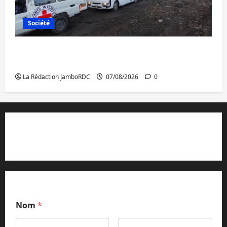
Société
Beni : l’échange de prisonniers entre
l’AFC/M23 et Kinshasa ne convainc pas
La Rédaction JamboRDC
07/08/2026
0
Contact et réclamations
Nom
*