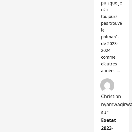
puisque je
n'ai
toujours
pas trouvé
le
palmarès
de 2023-
2024
comme
d'autres
années.…
Christian
nyamwagirw
sur
Exetat
2023-