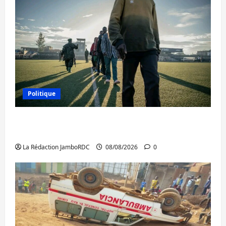
Politique
Kinshasa confirme la libération de 15
personnes affiliées à l’AFC/M23
La Rédaction JamboRDC
08/08/2026
0