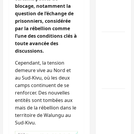
l’UNPC
blocage, notamment la
maintient
question de l’échange de
l’alerte contr
prisonniers, considérée
Ebola
par la rébellion comme
l’une des conditions clés à
Beni :
toute avancée des
l’échange de
discussions.
prisonniers
entre
Cependant, la tension
l’AFC/M23 et
demeure vive au Nord et
Kinshasa ne
au Sud-Kivu, où les deux
convainc pas
camps continuent de se
renforcer. Des nouvelles
Processus de
entités sont tombées aux
Doha : 15
mais de la rébellion dans le
personnes
territoire de Walungu au
remises à
Sud-Kivu.
l’AFC/M23
avec l’appui