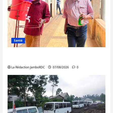
Santé
Sud-Kivu : l’UNPC maintient l’alerte contre
Ebola
La Rédaction JamboRDC
07/08/2026
0