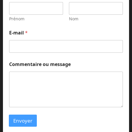
Prénom
Nom
E-mail
*
*
Commentaire ou message
o
u
*
Envoyer