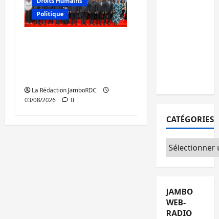
Droits Humains
15
Politique
personnes
remises à
GENOCOST : mémoire,
l’AFC/M23
justice et réparations
avec
au cœur du message
l’appui du
de Tshisekedi
CICR
La Rédaction JamboRDC
03/08/2026
0
CATÉGORIES
Catégories
JAMBO
WEB-
RADIO