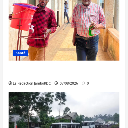
Santé
Sud-Kivu : l’UNPC maintient l’alerte contre
Ebola
La Rédaction JamboRDC
07/08/2026
0