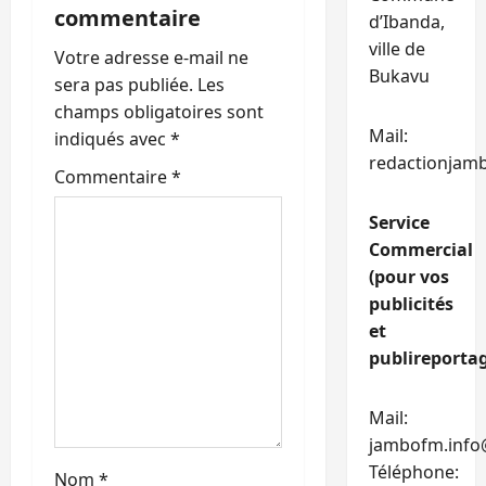
commentaire
d’Ibanda,
o
ville de
Votre adresse e-mail ne
n
Bukavu
sera pas publiée.
Les
champs obligatoires sont
d
Mail:
indiqués avec
*
redactionjam
’
Commentaire
*
a
Service
Commercial
r
(pour vos
t
publicités
et
i
publireportag
c
Mail:
l
jambofm.info
Téléphone:
Nom
*