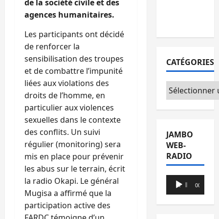
de la société civile et des
avec l’appui
agences humanitaires.
du CICR
Les participants ont décidé
de renforcer la
sensibilisation des troupes
CATÉGORIES
et de combattre l’impunité
liées aux violations des
Catégories
droits de l’homme, en
particulier aux violences
sexuelles dans le contexte
des conflits. Un suivi
JAMBO
régulier (monitoring) sera
WEB-
RADIO
mis en place pour prévenir
les abus sur le terrain, écrit
Lecteur
la radio Okapi. Le général
00:00
00:00
audio
Mugisa a affirmé que la
participation active des
FARDC témoigne d’un