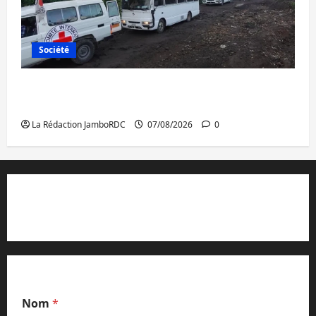
Société
Beni : l’échange de prisonniers entre
l’AFC/M23 et Kinshasa ne convainc pas
La Rédaction JamboRDC
07/08/2026
0
Contact et réclamations
Nom
*