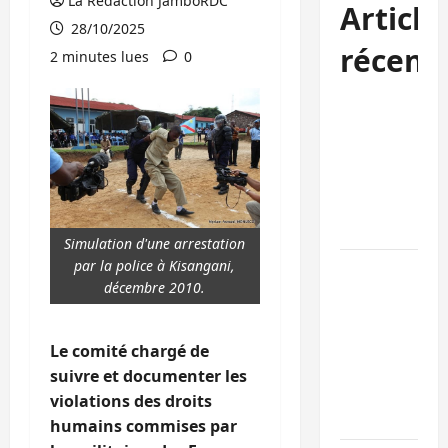
La Rédaction JamboRDC
Article
28/10/2025
récent
2 minutes lues
0
Kinshasa
confirme la
libération de
15 personnes
affiliées à
l’AFC/M23
Simulation d'une arrestation
par la police à Kisangani,
Bagira : une
décembre 2010.
ambulance
renversée à
Ciriri, la
Le comité chargé de
NDSCI
suivre et documenter les
dénonce l’éta
violations des droits
de la route
humains commises par