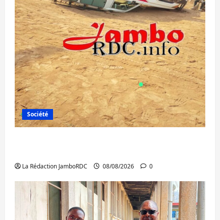
Société
Bagira : une ambulance renversée à Ciriri,
la NDSCI dénonce l’état de la route
La Rédaction JamboRDC
08/08/2026
0