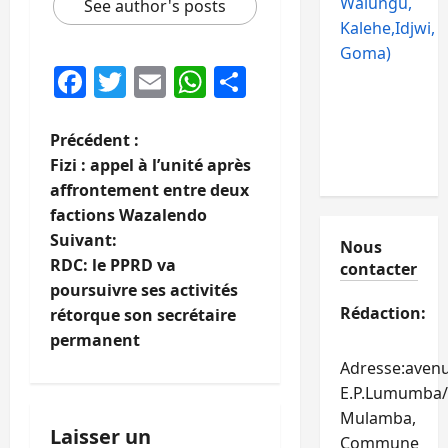
Walungu,
See author's posts
Kalehe,Idjwi,
Goma)
Facebook
Twitter
Email
WhatsApp
Partager
N
Précédent :
Fizi : appel à l’unité après
a
affrontement entre deux
factions Wazalendo
v
Suivant:
Nous
i
RDC: le PPRD va
contacter
poursuivre ses activités
g
Rédaction:
rétorque son secrétaire
permanent
a
Adresse:aven
t
E.P.Lumumba/
Mulamba,
i
Laisser un
Commune