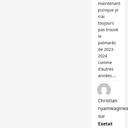
maintenant
puisque je
n'ai
toujours
pas trouvé
le
palmarès
de 2023-
2024
comme
d'autres
années.…
Christian
nyamwagirw
sur
Exetat