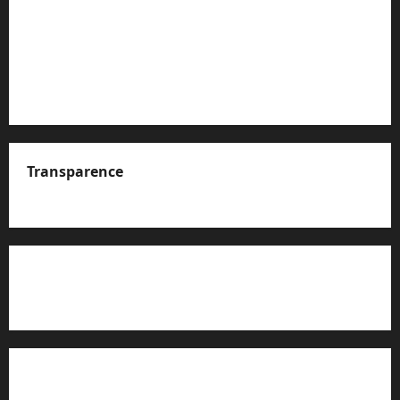
Transparence
A propos de nous
Rapport d’auto-évaluation de transparence (JTI)