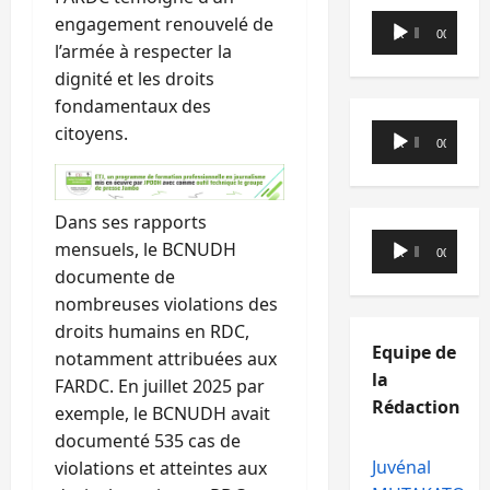
Lecteur
engagement renouvelé de
00:00
00:00
audio
l’armée à respecter la
dignité et les droits
fondamentaux des
Lecteur
citoyens.
00:00
00:00
audio
Dans ses rapports
Lecteur
mensuels, le BCNUDH
00:00
00:00
audio
documente de
nombreuses violations des
droits humains en RDC,
Equipe de
notamment attribuées aux
la
FARDC. En juillet 2025 par
Rédaction
exemple, le BCNUDH avait
documenté 535 cas de
Juvénal
violations et atteintes aux