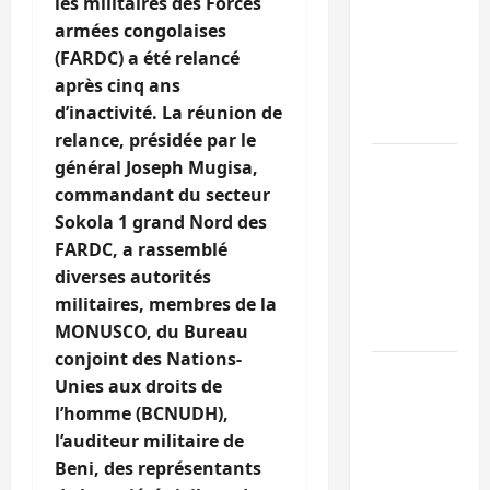
les militaires des Forces
Sud-Kivu :
armées congolaises
l’UNPC
(FARDC) a été relancé
maintient
après cinq ans
l’alerte contr
d’inactivité. La réunion de
Ebola
relance, présidée par le
Beni :
général Joseph Mugisa,
l’échange de
commandant du secteur
prisonniers
Sokola 1 grand Nord des
entre
FARDC, a rassemblé
l’AFC/M23 et
diverses autorités
Kinshasa ne
militaires, membres de la
convainc pas
MONUSCO, du Bureau
conjoint des Nations-
Processus de
Unies aux droits de
Doha : 15
l’homme (BCNUDH),
personnes
l’auditeur militaire de
remises à
Beni, des représentants
l’AFC/M23