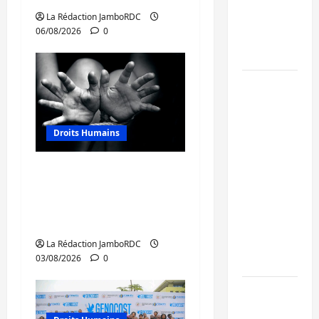
maintient
La Rédaction JamboRDC
l’alerte
06/08/2026
0
contre
Ebola
Beni :
l’échange
de
Droits Humains
prisonniers
entre
Sud-Kivu : mieux
l’AFC/M23
protéger les droits
et
humains pour prévenir
Kinshasa
la traite des personnes
ne
convainc
La Rédaction JamboRDC
03/08/2026
0
pas
Processus
de Doha :