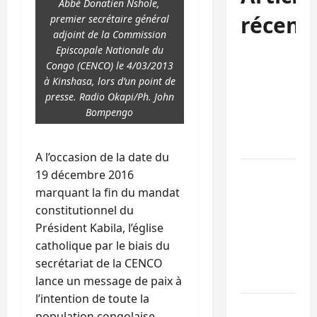
Abbé Donatien Nshole,
récent
premier secrétaire général
adjoint de la Commission
Episcopale Nationale du
Kinshasa
Congo (CENCO) le 4/03/2013
confirme la
à Kinshasa, lors d’un point de
libération de
presse. Radio Okapi/Ph. John
15 personnes
Bompengo
affiliées à
l’AFC/M23
A l’occasion de la date du
Bagira : une
19 décembre 2016
ambulance
marquant la fin du mandat
renversée à
constitutionnel du
Ciriri, la
Président Kabila, l’église
NDSCI
catholique par le biais du
dénonce l’éta
secrétariat de la CENCO
de la route
lance un message de paix à
l’intention de toute la
Sud-Kivu :
population congolaise.