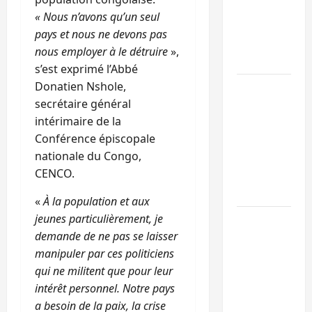
l’UNPC
« Nous n’avons qu’un seul
maintient
pays et nous ne devons pas
l’alerte contr
nous employer à le détruire
»,
Ebola
s’est exprimé l’Abbé
Donatien Nshole,
Beni :
secrétaire général
l’échange de
intérimaire de la
prisonniers
Conférence épiscopale
entre
nationale du Congo,
l’AFC/M23 et
CENCO.
Kinshasa ne
convainc pas
«
À la population et aux
jeunes particulièrement, je
Processus de
demande de ne pas se laisser
Doha : 15
manipuler par ces politiciens
personnes
qui ne militent que pour leur
remises à
intérêt personnel. Notre pays
l’AFC/M23
a besoin de la paix, la crise
avec l’appui