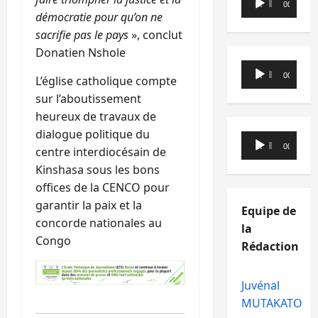
00:00
00:00
audio
démocratie pour qu’on ne
sacrifie pas le pays
», conclut
Donatien Nshole
Lecteur
00:00
00:00
L’église catholique compte
audio
sur l’aboutissement
heureux de travaux de
dialogue politique du
Lecteur
00:00
00:00
centre interdiocésain de
audio
Kinshasa sous les bons
offices de la CENCO pour
garantir la paix et la
Equipe de
concorde nationales au
la
Congo
Rédaction
Juvénal
MUTAKATO