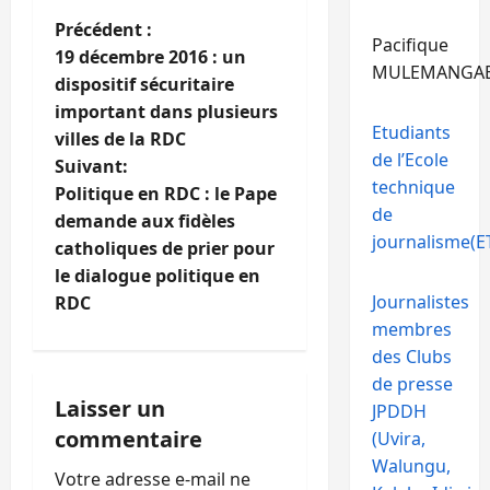
N
Précédent :
Pacifique
19 décembre 2016 : un
MULEMANGA
a
dispositif sécuritaire
important dans plusieurs
v
Etudiants
villes de la RDC
de l’Ecole
i
Suivant:
technique
Politique en RDC : le Pape
g
de
demande aux fidèles
journalisme(ET
catholiques de prier pour
a
le dialogue politique en
Journalistes
t
RDC
membres
i
des Clubs
de presse
o
Laisser un
JPDDH
commentaire
(Uvira,
n
Walungu,
Votre adresse e-mail ne