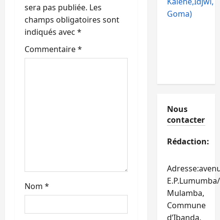
d
Kalehe,Idjwi,
sera pas publiée.
Les
Goma)
’
champs obligatoires sont
indiqués avec
*
a
Commentaire
*
r
t
i
Nous
contacter
c
Rédaction:
l
e
Adresse:aven
E.P.Lumumba/
Nom
*
Mulamba,
Commune
d’Ibanda,