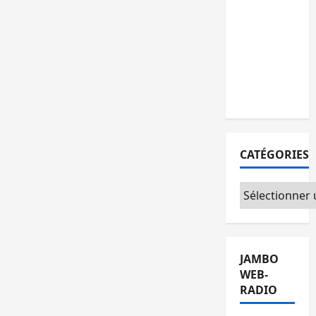
personnes
remises à
l’AFC/M23
avec
l’appui du
CICR
CATÉGORIES
Catégories
JAMBO
WEB-
RADIO