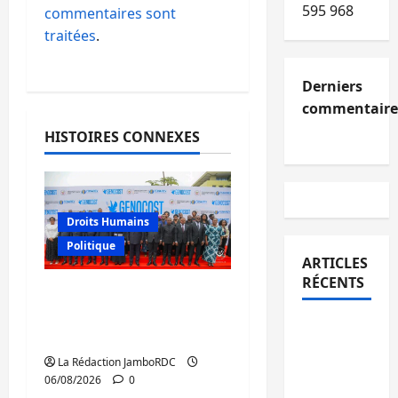
595 968
commentaires sont
traitées
.
Derniers
commentaire
HISTOIRES CONNEXES
Droits Humains
Politique
ARTICLES
RÉCENTS
GENOCOST : l’AFC/M23
conteste la démarche
Kinshasa
portée par Kinshasa
confirme
La Rédaction JamboRDC
la
06/08/2026
0
libération