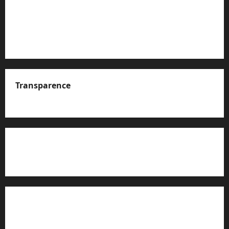
Transparence
A propos de nous
Rapport d’auto-évaluation de transparence (JTI)