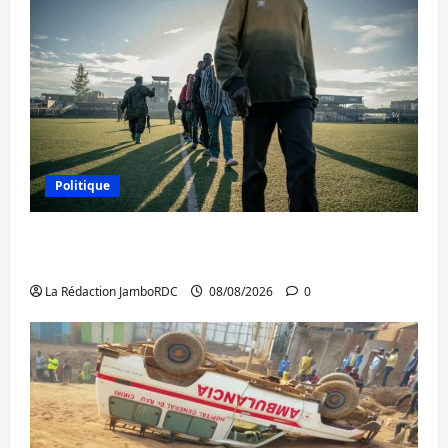
Politique
Kinshasa confirme la libération de 15
personnes affiliées à l’AFC/M23
La Rédaction JamboRDC
08/08/2026
0