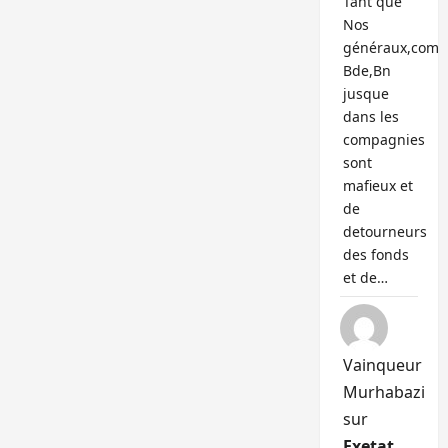
Tant que
Nos
généraux,com
Bde,Bn
jusque
dans les
compagnies
sont
mafieux et
de
detourneurs
des fonds
et de…
Vainqueur
Murhabazi
sur
Exetat