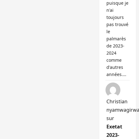
puisque je
n'ai
toujours
pas trouvé
le
palmarès
de 2023-
2024
comme
d'autres
années.…
Christian
nyamwagirw
sur
Exetat
2023-