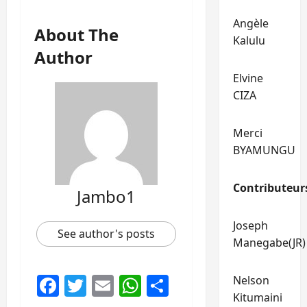
Angèle
About The
Kalulu
Author
Elvine
CIZA
Merci
BYAMUNGU
Contributeur
Jambo1
Joseph
See author's posts
Manegabe(JR)
Facebook
Twitter
Email
WhatsApp
Partager
Nelson
Kitumaini