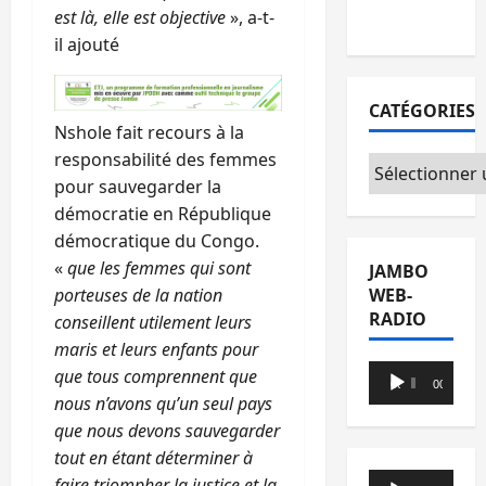
est là, elle est objective
», a-t-
du CICR
il ajouté
CATÉGORIES
Nshole fait recours à la
responsabilité des femmes
Catégories
pour sauvegarder la
démocratie en République
démocratique du Congo.
«
que les femmes qui sont
JAMBO
WEB-
porteuses de la nation
RADIO
conseillent utilement leurs
maris et leurs enfants pour
Lecteur
que tous comprennent que
00:00
00:00
audio
nous n’avons qu’un seul pays
que nous devons sauvegarder
tout en étant déterminer à
Lecteur
faire triompher la justice et la