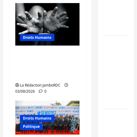
de 15
personnes
affiliées à
l’AFC/M23
Droits Humains
Bagira :
une
Sud-Kivu : mieux
ambulance
protéger les droits
renversée
humains pour prévenir
à Ciriri, la
la traite des personnes
NDSCI
La Rédaction JamboRDC
dénonce
03/08/2026
0
l’état de
la route
Sud-Kivu
Droits Humains
: l’UNPC
Politique
maintient