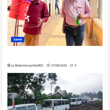
Santé
Sud-Kivu : l’UNPC maintient l’alerte contre
Ebola
La Rédaction JamboRDC
07/08/2026
0