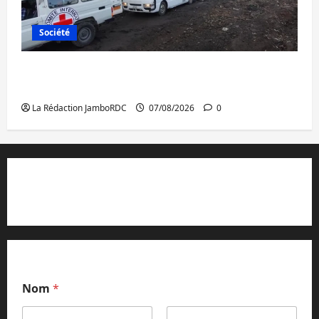
Société
Beni : l’échange de prisonniers entre
l’AFC/M23 et Kinshasa ne convainc pas
La Rédaction JamboRDC
07/08/2026
0
Contact et réclamations
Nom
*