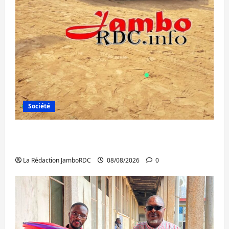
Société
Bagira : une ambulance renversée à Ciriri,
la NDSCI dénonce l’état de la route
La Rédaction JamboRDC
08/08/2026
0