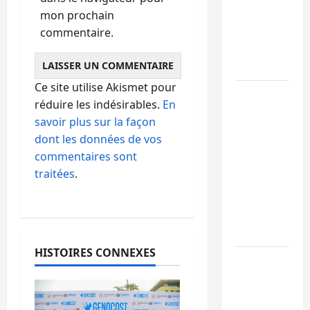
de 15
mon prochain
personnes
commentaire.
affiliées à
l’AFC/M23
Ce site utilise Akismet pour
Bagira :
réduire les indésirables.
En
une
savoir plus sur la façon
ambulance
dont les données de vos
renversée
commentaires sont
à Ciriri, la
traitées
.
NDSCI
dénonce
l’état de
la route
HISTOIRES CONNEXES
Sud-Kivu
: l’UNPC
maintient