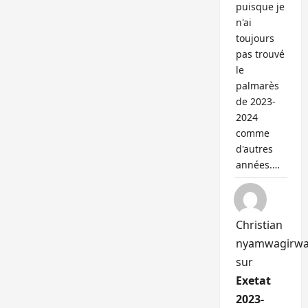
puisque je
n'ai
toujours
pas trouvé
le
palmarès
de 2023-
2024
comme
d'autres
années.…
Christian
nyamwagirw
sur
Exetat
2023-