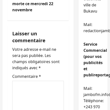
morte ce mercredi 22
ville de
a
novembre
Bukavu
t
Mail:
i
redactionjam
Laisser un
o
commentaire
Service
n
Votre adresse e-mail ne
Commercial
sera pas publiée.
Les
(pour vos
d
champs obligatoires sont
publicités
’
indiqués avec
*
et
publireportag
Commentaire
*
a
r
Mail:
jambofm.info
t
Téléphone:
+243 970