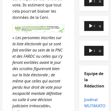
00:00
00:00
vote. Ils estiment que tout
audio
cela pourrait biaiser les
données de la Ceni.
Lecteur
00:00
00:00
audio
« Les personnes inscrites sur
la liste électorale qui se sont
Lecteur
fait enrôler au sein de la PNC
00:00
00:00
audio
et des FARDC ou celles qui s’y
feront enrôlées avant le jour
des scrutins figureront bien
Equipe de
sur la liste électorale ; de
la
même que celles qui auront
Rédaction
perdu leur droit de vote pour
incapacité mentale définitive
ou suite à une décision
Juvénal
judiciaire irrévocable»,
MUTAKATO