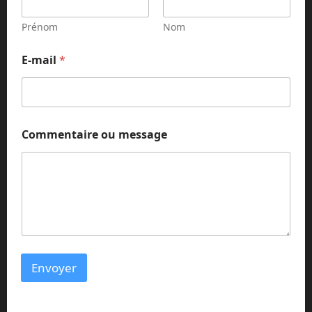
Prénom
Nom
E-mail
*
E
Commentaire ou message
-
m
a
i
l
*
N
o
m
Envoyer