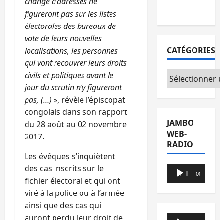
changé d’adresses ne
du CICR
figureront pas sur les listes
électorales des bureaux de
vote de leurs nouvelles
CATÉGORIES
localisations, les personnes
qui vont recouvrer leurs droits
Catégories
civils et politiques avant le
jour du scrutin n’y figureront
pas, (…)
», révèle l’épiscopat
congolais dans son rapport
JAMBO
du 28 août au 02 novembre
WEB-
2017.
RADIO
Les évêques s’inquiètent
des cas inscrits sur le
Lecteur
00:00
00:00
fichier électoral et qui ont
audio
viré à la police ou à l’armée
ainsi que des cas qui
auront perdu leur droit de
Lecteur