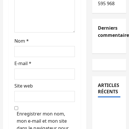
i
595 968
c
l
Derniers
e
commentaire
Nom
*
E-mail
*
ARTICLES
Site web
RÉCENTS
Kinshasa
confirme
Enregistrer mon nom,
la
mon e-mail et mon site
libération
dans le navigateur pour