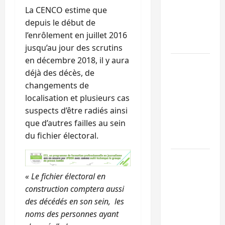
l’UNPC
La CENCO estime que
maintient
depuis le début de
l’alerte contr
l’enrôlement en juillet 2016
Ebola
jusqu’au jour des scrutins
en décembre 2018, il y aura
Beni :
déjà des décès, de
l’échange de
changements de
prisonniers
localisation et plusieurs cas
entre
suspects d’être radiés ainsi
l’AFC/M23 et
que d’autres failles au sein
Kinshasa ne
du fichier électoral.
convainc pas
Processus de
Doha : 15
« Le fichier électoral en
personnes
construction comptera aussi
remises à
des décédés en son sein, les
l’AFC/M23
noms des personnes ayant
avec l’appui