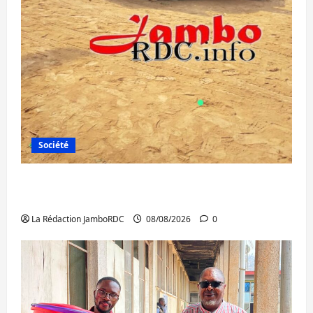
Société
Bagira : une ambulance renversée à Ciriri,
la NDSCI dénonce l’état de la route
La Rédaction JamboRDC
08/08/2026
0