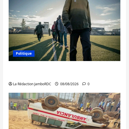
Politique
Kinshasa confirme la libération de 15
personnes affiliées à l’AFC/M23
La Rédaction JamboRDC
08/08/2026
0