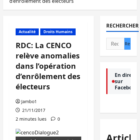
d’enrôlement des électeurs
RECHERCHER
Actualité
Droits Humains
Rechercher :
RDC: La CENCO
relève anomalies
dans l’opération
d’enrôlement des
En direct
sur
électeurs
Facebook
Jambo1
21/11/2017
2 minutes lues
0
Article