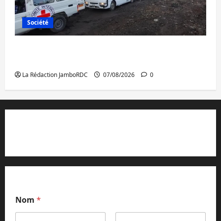
Société
Beni : l’échange de prisonniers entre
l’AFC/M23 et Kinshasa ne convainc pas
La Rédaction JamboRDC
07/08/2026
0
Contact et réclamations
Nom
*