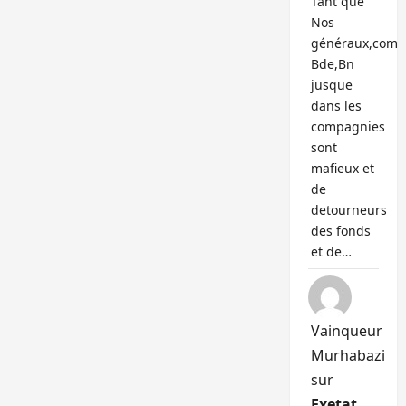
Tant que
Nos
généraux,com
Bde,Bn
jusque
dans les
compagnies
sont
mafieux et
de
detourneurs
des fonds
et de…
Vainqueur
Murhabazi
sur
Exetat