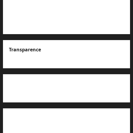
Transparence
A propos de nous
Rapport d’auto-évaluation de transparence (JTI)