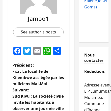
Kalehe,Idjwi,
Goma)
Jambo1
See author's posts
Facebook
Twitter
Email
WhatsApp
Partager
Nous
contacter
N
Précédent :
Fizi : La localité de
Rédaction:
a
Kilembwe assiégée par les
miliciens Mai-Mai
Adresse:aven
v
Suivant:
E.P.Lumumba/
i
Sud Kivu : La société civile
Mulamba,
invite les habitants à
Commune
g
observer une journée ville
d’Ibanda,