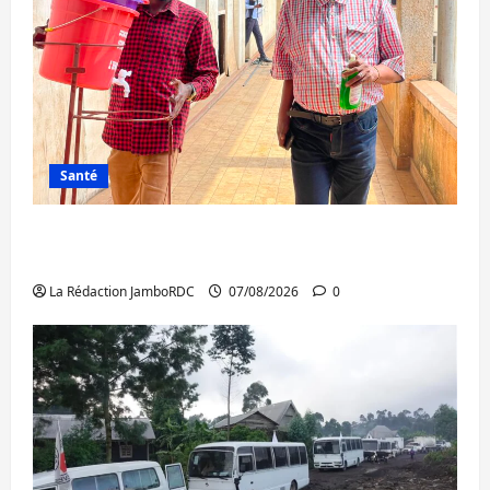
Santé
Sud-Kivu : l’UNPC maintient l’alerte contre
Ebola
La Rédaction JamboRDC
07/08/2026
0