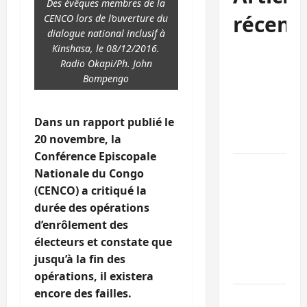
Des évêques membres de la
récent
CENCO lors de l’ouverture du
dialogue national inclusif à
Kinshasa, le 08/12/2016.
Kinshasa
Radio Okapi/Ph. John
confirme la
Bompengo
libération de
15 personnes
Dans un rapport publié le
affiliées à
20 novembre, la
l’AFC/M23
Conférence Episcopale
Bagira : une
Nationale du Congo
ambulance
(CENCO) a critiqué la
renversée à
durée des opérations
Ciriri, la
d’enrôlement des
NDSCI
électeurs et constate que
dénonce l’éta
jusqu’à la fin des
de la route
opérations, il existera
encore des failles.
Sud-Kivu :