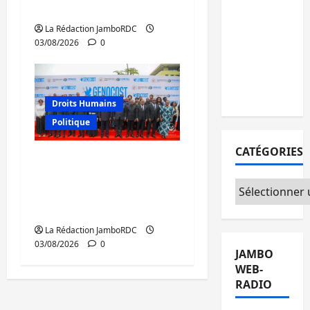
personnes
la traite des personnes
remises à
La Rédaction JamboRDC
l’AFC/M23
03/08/2026
0
avec
l’appui du
CICR
Droits Humains
Politique
CATÉGORIES
GENOCOST : mémoire,
justice et réparations
Catégories
au cœur du message
de Tshisekedi
La Rédaction JamboRDC
03/08/2026
0
JAMBO
WEB-
RADIO