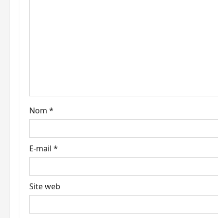
o
n
d
’
a
r
Nom
*
t
i
E-mail
*
c
l
Site web
e