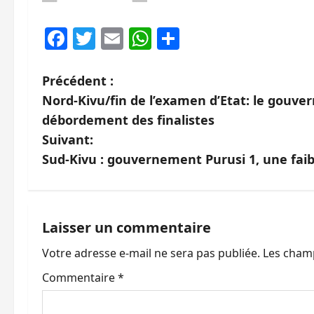
Facebook
Twitter
Email
WhatsApp
Partager
N
Précédent :
Nord-Kivu/fin de l’examen d’Etat: le gouv
a
débordement des finalistes
v
Suivant:
Sud-Kivu : gouvernement Purusi 1, une fa
i
g
a
Laisser un commentaire
Votre adresse e-mail ne sera pas publiée.
Les champ
t
Commentaire
*
i