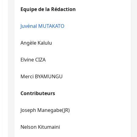
diminuer
haut/bas
Equipe de la Rédaction
le
pour
volume.
augmenter
ou
Juvénal MUTAKATO
diminuer
le
Angèle Kalulu
volume.
Elvine CIZA
Merci BYAMUNGU
Contributeurs
Joseph Manegabe(JR)
Nelson Kitumaini