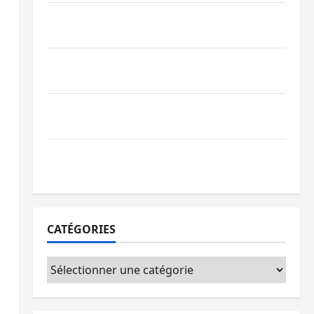
Bagira : des infrastructures grâce aux
contributions des habitants à Mulambula
RDC : le recrutement des mandataires
publics est lancé
Sud-Kivu : de retour à Uvira, Purusi
relance les priorités sécuritaires
Bukavu : vols et agressions en série, la
société civile appelle à agir
CATÉGORIES
Catégories