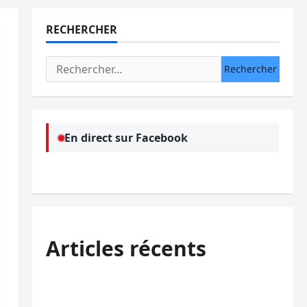
RECHERCHER
Rechercher :
En direct sur Facebook
Articles récents
Bukavu : la Pharmakina expose son
savoir-faire à Kivu Soko Foire