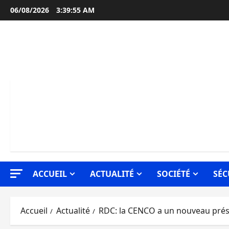
Aller
06/08/2026
3:39:56 AM
au
contenu
ACCUEIL
ACTUALITÉ
SOCIÉTÉ
SÉC
Accueil
Actualité
RDC: la CENCO a un nouveau prés