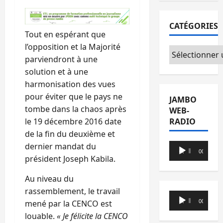
CATÉGORIES
Tout en espérant que
l’opposition et la Majorité
Catégories
parviendront à une
solution et à une
harmonisation des vues
pour éviter que le pays ne
JAMBO
tombe dans la chaos après
WEB-
RADIO
le 19 décembre 2016 date
de la fin du deuxième et
Lecteur
dernier mandat du
00:00
00:00
audio
président Joseph Kabila.
Au niveau du
rassemblement, le travail
Lecteur
00:00
00:00
mené par la CENCO est
audio
louable.
« Je félicite la CENCO