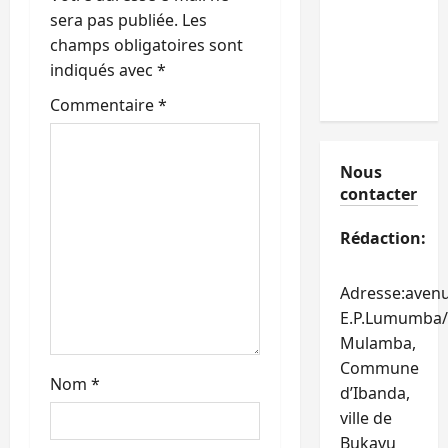
n
sera pas publiée.
Les
champs obligatoires sont
d
indiqués avec
*
’
Commentaire
*
a
Nous
r
contacter
t
Rédaction:
i
Adresse:aven
c
E.P.Lumumba/
Mulamba,
l
Commune
Nom
*
e
d’Ibanda,
ville de
Bukavu