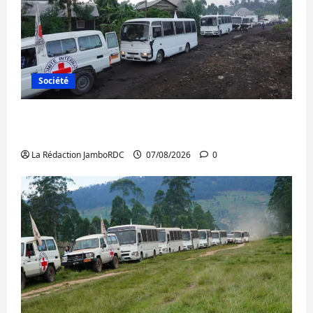
Société
Beni : l’échange de prisonniers entre
l’AFC/M23 et Kinshasa ne convainc pas
La Rédaction JamboRDC
07/08/2026
0