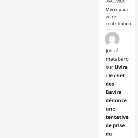
06/08/2026
Merci pour
votre
contribution.
Josué
matabaro
sur
Uvira
: le chef
des
Bavira
dénonce
une
tentative
de prise
du