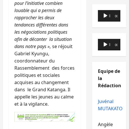
pour l’initiative combien
louable qui a permis de
Lecteur
00:00
00:00
rapprocher les deux
audio
tendances différentes dans
les négociations politiques
afin de décanter la situation
Lecteur
00:00
00:00
dans notre pays »,
se réjouit
audio
Gabriel Kyungu,
coordonnateur du
Rassemblement des forces
Equipe de
politiques et sociales
la
acquises au changement
Rédaction
dans le Grand Katanga. Il
appelle les jeunes au calme
Juvénal
et à la vigilance.
MUTAKATO
Angèle