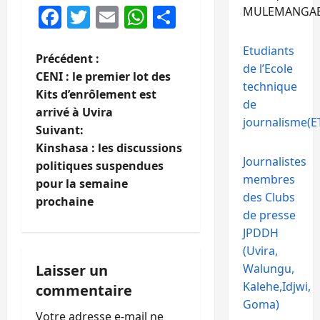
Facebook
Twitter
Email
WhatsApp
Partager
MULEMANGA
Etudiants
N
Précédent :
de l’Ecole
CENI : le premier lot des
technique
a
Kits d’enrôlement est
de
arrivé à Uvira
v
journalisme(ET
Suivant:
i
Kinshasa : les discussions
Journalistes
politiques suspendues
g
membres
pour la semaine
des Clubs
prochaine
a
de presse
JPDDH
t
(Uvira,
i
Laisser un
Walungu,
Kalehe,Idjwi,
commentaire
o
Goma)
Votre adresse e-mail ne