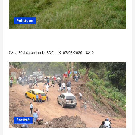
Politique
Processus de Doha : 15 personnes remises
à l’AFC/M23 avec l’appui du CICR
La Rédaction JamboRDC
07/08/2026
0
Société