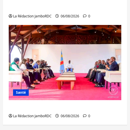
Bukavu : des routes en ruine paralysent la
circulation
La Rédaction JamboRDC
06/08/2026
0
Santé
Ebola : la RDC intensifie la lutte avec l’OMS
La Rédaction JamboRDC
06/08/2026
0