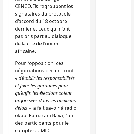
CENCO. Ils regroupent les
Bukavu : des
signataires du protocole
routes en
d’accord du 18 octobre
ruine
dernier et ceux qui n’ont
paralysent la
pas pris part au dialogue
circulation
de la cité de l’union
africaine.
Ebola : la RD
intensifie la
Pour l’opposition, ces
lutte avec
négociations permettront
l’OMS
« d’établir les responsabilités
et fixer les garanties pour
Uvira : une
qu’enfin les élections soient
journée de
organisées dans les meilleurs
mercredi
délais »,
a fait savoir à radio
marquée par
okapi Ramazani Baya, l’un
l’appel à la
des participants pour le
paix
compte du MLC.