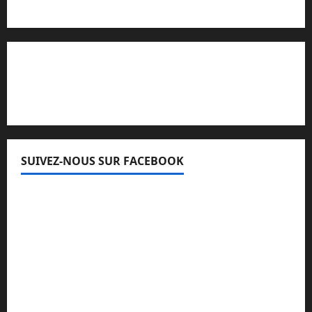
Lisez attentivement notre procédure de
réclamation
SUIVEZ-NOUS SUR FACEBOOK