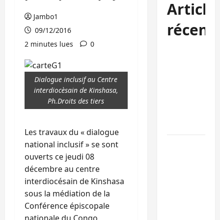
Article
Jambo1
récent
09/12/2016
2 minutes lues
0
Beni :
l’échange de
prisonniers
Dialogue inclusif au Centre
entre
interdiocèsain de Kinshasa,
l’AFC/M23 et
Ph.Droits des tiers
Kinshasa ne
convainc pas
Les travaux du « dialogue
national inclusif » se sont
Processus de
ouverts ce jeudi 08
Doha : 15
décembre au centre
personnes
interdiocésain de Kinshasa
remises à
sous la médiation de la
l’AFC/M23
Conférence épiscopale
avec l’appui
nationale du Congo,
du CICR