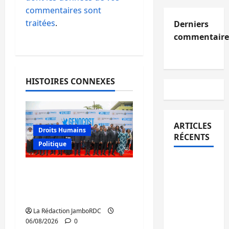
commentaires sont
traitées
.
Derniers
commentaire
HISTOIRES CONNEXES
ARTICLES
Droits Humains
RÉCENTS
Politique
Beni :
GENOCOST : l’AFC/M23
l’échange
conteste la démarche
de
portée par Kinshasa
prisonniers
La Rédaction JamboRDC
entre
06/08/2026
0
l’AFC/M23