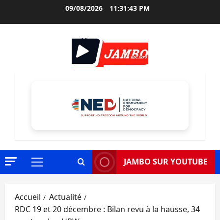
Aller
09/08/2026
11:31:44 PM
au
contenu
JAMBO SUR YOUTUBE
Menu
principal
Accueil
Actualité
RDC 19 et 20 décembre : Bilan revu à la hausse, 34