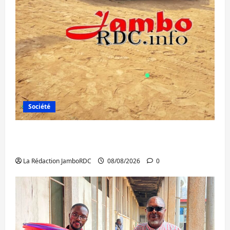
Société
Bagira : une ambulance renversée à Ciriri,
la NDSCI dénonce l’état de la route
La Rédaction JamboRDC
08/08/2026
0