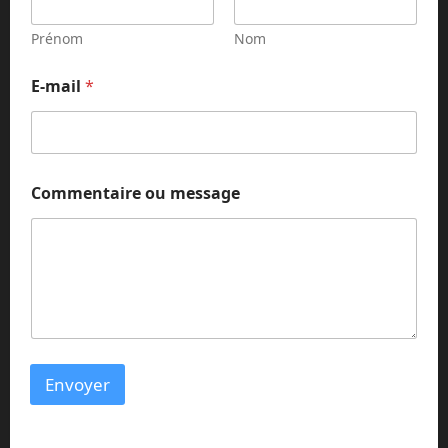
e
n
Prénom
Nom
t
a
E-mail
*
i
r
e
N
o
m
Commentaire ou message
*
Envoyer