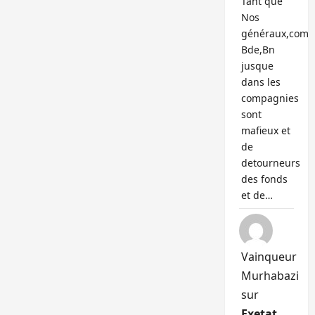
Tant que
Nos
généraux,com
Bde,Bn
jusque
dans les
compagnies
sont
mafieux et
de
detourneurs
des fonds
et de…
Vainqueur
Murhabazi
sur
Exetat