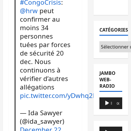
#CongoCrisis
:
du CICR
@hrw
peut
confirmer au
moins 34
CATÉGORIES
personnes
tuées par forces
Catégories
de sécurité 20
dec. Nous
continuons à
JAMBO
vérifier d’autres
WEB-
allégations
RADIO
pic.twitter.com/yDwhq2Hv99
Lecteur
00:00
00:00
audio
— Ida Sawyer
(@ida_sawyer)
December 22,
Lecteur