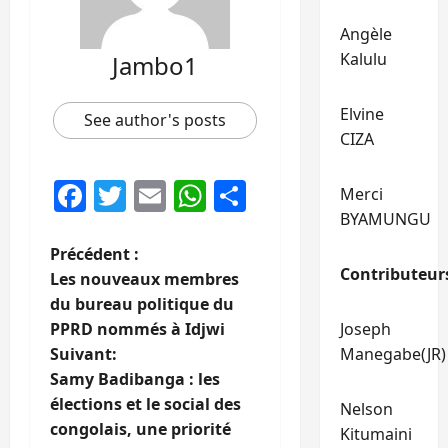
Angèle
Kalulu
Jambo1
Elvine
See author's posts
CIZA
Facebook
Twitter
Email
WhatsApp
Partager
Merci
BYAMUNGU
N
Précédent :
Contributeur
Les nouveaux membres
a
du bureau politique du
PPRD nommés à Idjwi
Joseph
v
Suivant:
Manegabe(JR)
i
Samy Badibanga : les
élections et le social des
Nelson
g
congolais, une priorité
Kitumaini