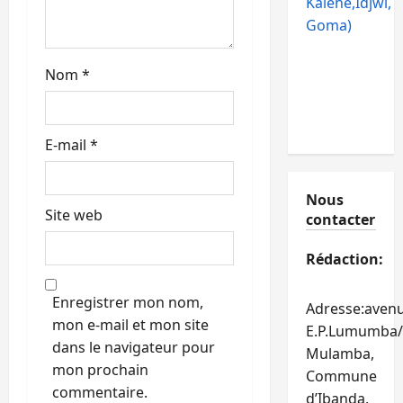
Kalehe,Idjwi,
c
Goma)
l
Nom
*
e
E-mail
*
Nous
Site web
contacter
Rédaction:
Enregistrer mon nom,
Adresse:aven
mon e-mail et mon site
E.P.Lumumba/
dans le navigateur pour
Mulamba,
mon prochain
Commune
commentaire.
d’Ibanda,