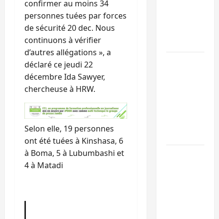
confirmer au moins 34
l’UNPC
personnes tuées par forces
maintient
de sécurité 20 dec. Nous
l’alerte contr
continuons à vérifier
Ebola
d’autres allégations », a
Beni :
déclaré ce jeudi 22
l’échange de
décembre Ida Sawyer,
prisonniers
chercheuse à HRW.
entre
l’AFC/M23 et
Kinshasa ne
Selon elle, 19 personnes
convainc pas
ont été tuées à Kinshasa, 6
à Boma, 5 à Lubumbashi et
Processus de
4 à Matadi
Doha : 15
personnes
remises à
l’AFC/M23
avec l’appui