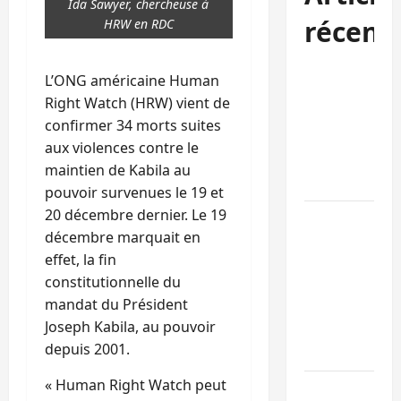
Ida Sawyer, chercheuse à
récent
HRW en RDC
Kinshasa
L’ONG américaine Human
confirme la
Right Watch (HRW) vient de
libération de
confirmer 34 morts suites
15 personnes
aux violences contre le
affiliées à
maintien de Kabila au
l’AFC/M23
pouvoir survenues le 19 et
20 décembre dernier. Le 19
Bagira : une
décembre marquait en
ambulance
effet, la fin
renversée à
constitutionnelle du
Ciriri, la
mandat du Président
NDSCI
Joseph Kabila, au pouvoir
dénonce l’éta
depuis 2001.
de la route
« Human Right Watch peut
Sud-Kivu :