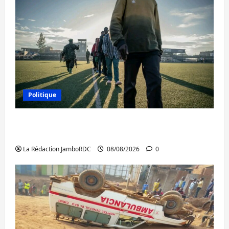
Politique
Kinshasa confirme la libération de 15
personnes affiliées à l’AFC/M23
La Rédaction JamboRDC
08/08/2026
0