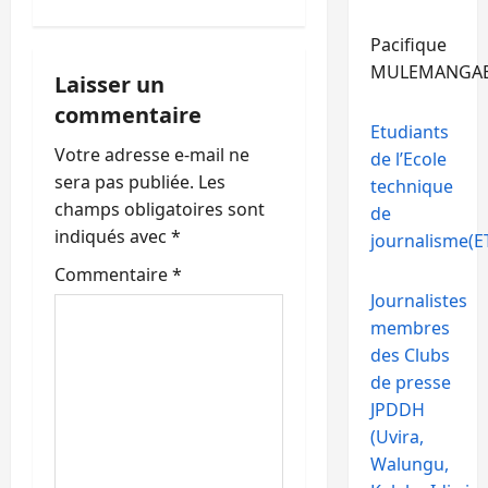
a
Pacifique
t
MULEMANGA
Laisser un
i
commentaire
Etudiants
o
Votre adresse e-mail ne
de l’Ecole
sera pas publiée.
Les
technique
n
champs obligatoires sont
de
indiqués avec
*
journalisme(ET
d
Commentaire
*
’
Journalistes
membres
a
des Clubs
r
de presse
JPDDH
t
(Uvira,
Walungu,
i