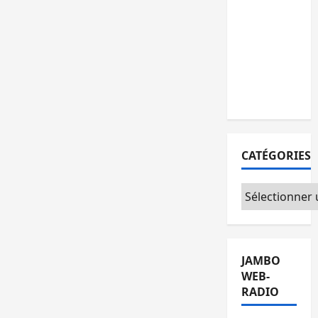
personnes
remises à
l’AFC/M23
avec
l’appui du
CICR
CATÉGORIES
Catégories
JAMBO
WEB-
RADIO