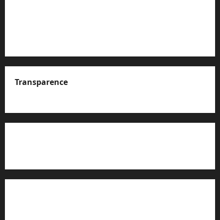
Transparence
A propos de nous
Rapport d’auto-évaluation de transparence (JTI)