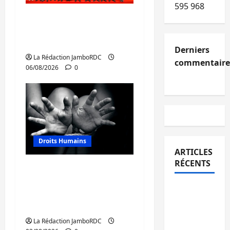
595 968
GENOCOST : l’AFC/M23
conteste la démarche
portée par Kinshasa
Derniers
La Rédaction JamboRDC
commentaire
06/08/2026
0
Droits Humains
ARTICLES
RÉCENTS
Sud-Kivu : mieux
protéger les droits
Kinshasa
humains pour prévenir
confirme
la traite des personnes
la
La Rédaction JamboRDC
libération