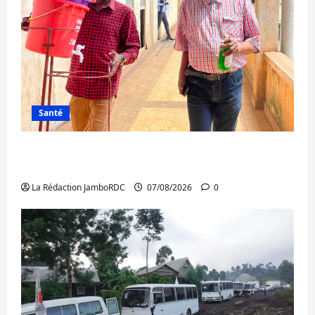
Santé
Sud-Kivu : l’UNPC maintient l’alerte contre
Ebola
La Rédaction JamboRDC
07/08/2026
0