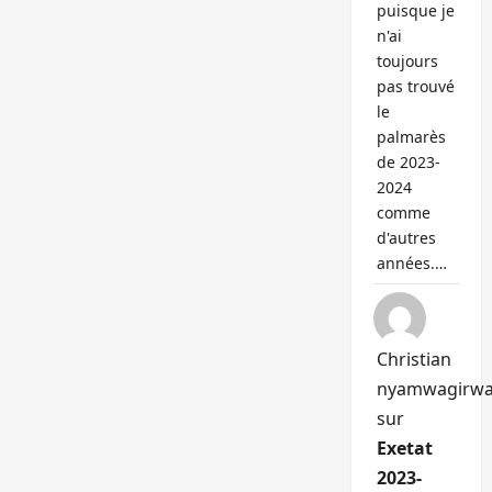
puisque je
n'ai
toujours
pas trouvé
le
palmarès
de 2023-
2024
comme
d'autres
années.…
Christian
nyamwagirw
sur
Exetat
2023-