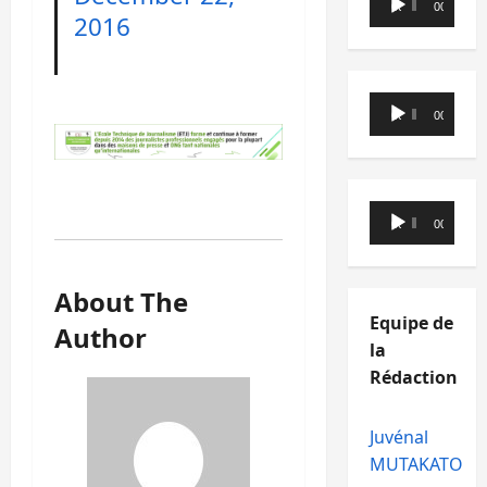
00:00
00:00
2016
audio
Lecteur
00:00
00:00
audio
Lecteur
00:00
00:00
audio
About The
Equipe de
Author
la
Rédaction
Juvénal
MUTAKATO