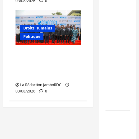
03/08/2026
0
de 15
personnes
affiliées à
Droits Humains
l’AFC/M23
Politique
Bagira :
une
GENOCOST : mémoire,
ambulance
justice et réparations
renversée
au cœur du message
à Ciriri, la
de Tshisekedi
NDSCI
La Rédaction JamboRDC
dénonce
03/08/2026
0
l’état de
la route
Sud-Kivu
: l’UNPC
maintient