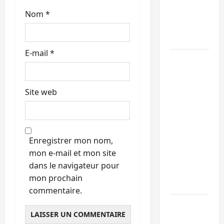
maintient
Nom
*
l’alerte
contre
Ebola
E-mail
*
Beni :
l’échange
de
Site web
prisonniers
entre
l’AFC/M23
et
Enregistrer mon nom,
Kinshasa
mon e-mail et mon site
ne
dans le navigateur pour
convainc
mon prochain
pas
commentaire.
Processus
de Doha :