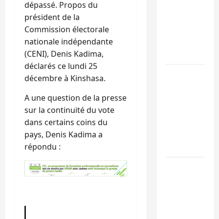
dépassé. Propos du
Sud-Kivu :
président de la
l’UNPC
Commission électorale
maintient
nationale indépendante
l’alerte contr
(CENI), Denis Kadima,
Ebola
déclarés ce lundi 25
Beni :
décembre à Kinshasa.
l’échange de
A une question de la presse
prisonniers
sur la continuité du vote
entre
dans certains coins du
l’AFC/M23 et
pays, Denis Kadima a
Kinshasa ne
répondu :
convainc pas
Processus de
Doha : 15
personnes
remises à
l’AFC/M23