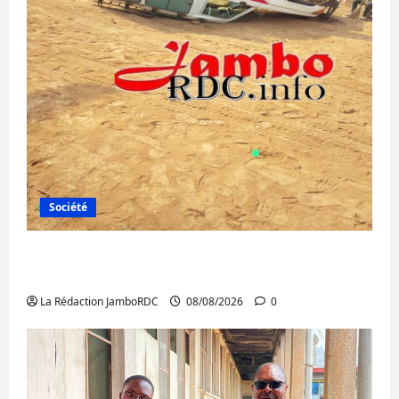
Société
Bagira : une ambulance renversée à Ciriri,
la NDSCI dénonce l’état de la route
La Rédaction JamboRDC
08/08/2026
0