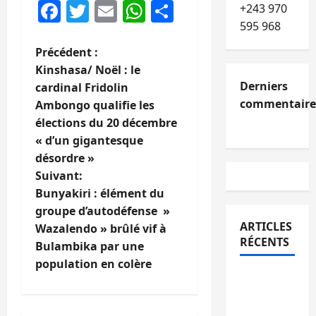
Facebook
Twitter
Email
WhatsApp
Partager
+243 970
595 968
N
Précédent :
Kinshasa/ Noël : le
a
Derniers
cardinal Fridolin
commentaire
Ambongo qualifie les
v
élections du 20 décembre
i
« d’un gigantesque
désordre »
g
Suivant:
Bunyakiri : élément du
a
groupe d’autodéfense »
ARTICLES
t
Wazalendo » brûlé vif à
RÉCENTS
Bulambika par une
i
population en colère
Kinshasa
o
confirme
la