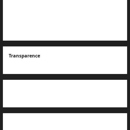
Transparence
A propos de nous
Rapport d’auto-évaluation de transparence (JTI)