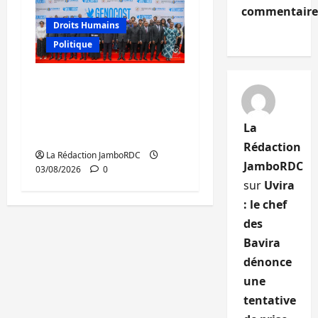
commentaire
Droits Humains
Politique
GENOCOST : mémoire,
justice et réparations
au cœur du message
La
de Tshisekedi
Rédaction
La Rédaction JamboRDC
JamboRDC
03/08/2026
0
sur
Uvira
: le chef
des
Bavira
dénonce
une
tentative