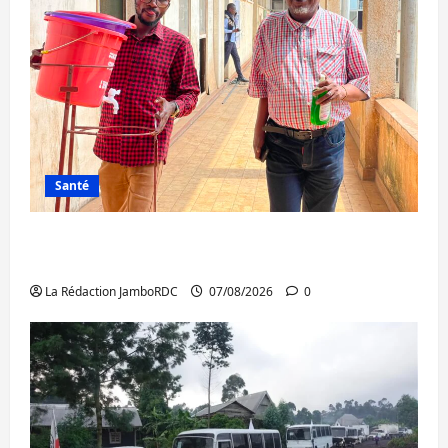
Santé
Sud-Kivu : l’UNPC maintient l’alerte contre
Ebola
La Rédaction JamboRDC
07/08/2026
0