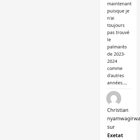
maintenant
puisque je
n'ai
toujours
pas trouvé
le
palmarès
de 2023-
2024
comme
d'autres
années.…
Christian
nyamwagirw
sur
Exetat