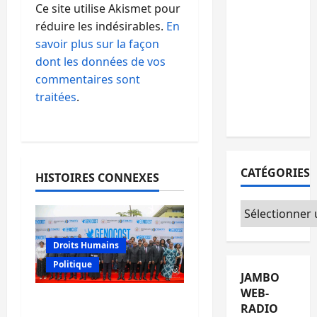
15
Ce site utilise Akismet pour
personnes
réduire les indésirables.
En
remises à
savoir plus sur la façon
l’AFC/M23
dont les données de vos
avec
commentaires sont
l’appui du
traitées
.
CICR
CATÉGORIES
HISTOIRES CONNEXES
Catégories
Droits Humains
Politique
JAMBO
WEB-
GENOCOST : l’AFC/M23
RADIO