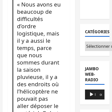
« Nous avons eu
avec l’appui
beaucoup de
du CICR
difficultés
d’ordre
CATÉGORIES
logistique, mais
il y a aussi le
Catégories
temps, parce
que nous
sommes durant
la saison
JAMBO
WEB-
pluvieuse, il y a
RADIO
des endroits où
l’hélicoptère ne
Lecteur
00:00
00:00
pouvait pas
audio
aller déposer le