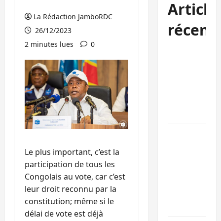
Article
La Rédaction JamboRDC
récent
26/12/2023
2 minutes lues
0
Kinshasa
confirme la
libération de
15 personnes
affiliées à
l’AFC/M23
Bagira : une
ambulance
Le plus important, c’est la
renversée à
participation de tous les
Ciriri, la
Congolais au vote, car c’est
NDSCI
leur droit reconnu par la
dénonce l’éta
constitution; même si le
de la route
délai de vote est déjà