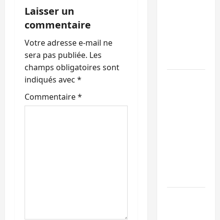
n
Laisser un
libération
d
de 15
commentaire
personnes
’
Votre adresse e-mail ne
affiliées à
sera pas publiée.
Les
l’AFC/M23
a
champs obligatoires sont
Bagira :
indiqués avec
*
r
une
Commentaire
*
ambulance
t
renversée
i
à Ciriri, la
NDSCI
c
dénonce
l’état de
l
la route
e
Sud-Kivu
: l’UNPC