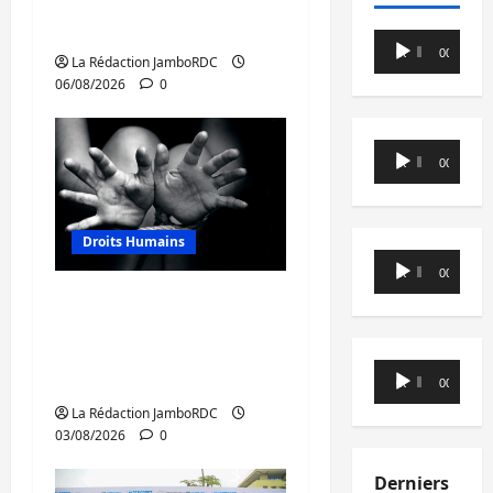
conteste la démarche
portée par Kinshasa
Lecteur
00:00
00:00
La Rédaction JamboRDC
audio
06/08/2026
0
Lecteur
00:00
00:00
audio
Droits Humains
Lecteur
00:00
00:00
audio
Sud-Kivu : mieux
protéger les droits
humains pour prévenir
Lecteur
la traite des personnes
00:00
00:00
audio
La Rédaction JamboRDC
03/08/2026
0
Derniers