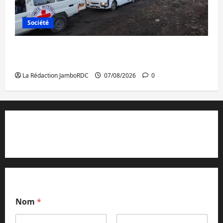
Société
Beni : l’échange de prisonniers entre
l’AFC/M23 et Kinshasa ne convainc pas
La Rédaction JamboRDC
07/08/2026
0
Contact et réclamations
Nom
*