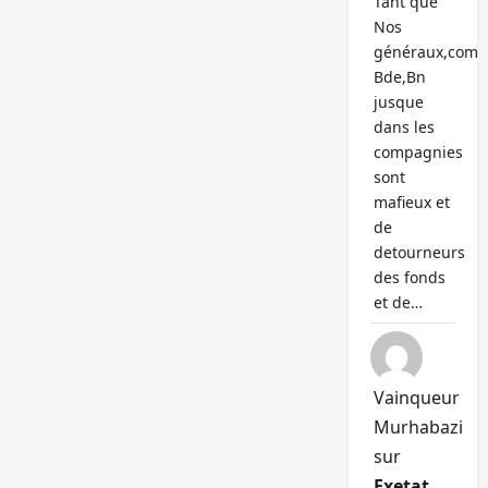
Tant que
Nos
généraux,com
Bde,Bn
jusque
dans les
compagnies
sont
mafieux et
de
detourneurs
des fonds
et de…
Vainqueur
Murhabazi
sur
Exetat