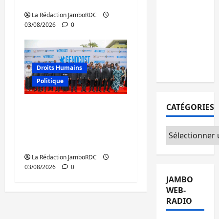
la traite des personnes
personnes
La Rédaction JamboRDC
remises à
03/08/2026
0
l’AFC/M23
avec
l’appui du
CICR
Droits Humains
Politique
GENOCOST : mémoire,
CATÉGORIES
justice et réparations
au cœur du message
Catégories
de Tshisekedi
La Rédaction JamboRDC
03/08/2026
0
JAMBO
WEB-
RADIO