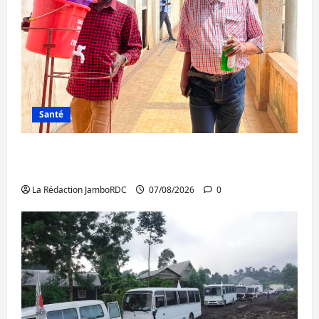
Santé
Sud-Kivu : l’UNPC maintient l’alerte contre
Ebola
La Rédaction JamboRDC
07/08/2026
0