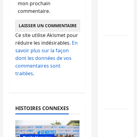
mon prochain
de 15
commentaire.
personnes
affiliées à
l’AFC/M23
Ce site utilise Akismet pour
Bagira :
réduire les indésirables.
En
une
savoir plus sur la façon
ambulance
dont les données de vos
renversée
commentaires sont
à Ciriri, la
traitées
.
NDSCI
dénonce
l’état de
la route
HISTOIRES CONNEXES
Sud-Kivu
: l’UNPC
maintient