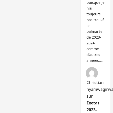
puisque je
n'ai
toujours
pas trouvé
le
palmarès
de 2023-
2024
comme
d'autres
années.…
Christian
nyamwagirw
sur
Exetat
2023-