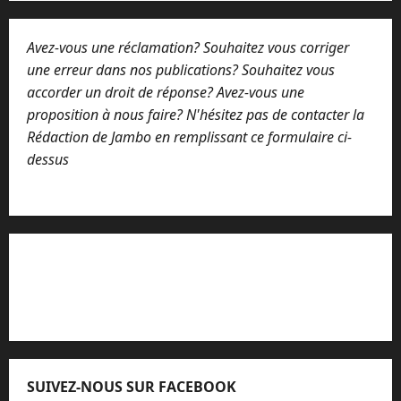
i
l
Avez-vous une réclamation? Souhaitez vous corriger
m
e
une erreur dans nos publications? Souhaitez vous
s
accorder un droit de réponse? Avez-vous une
s
proposition à nous faire? N'hésitez pas de contacter la
a
g
Rédaction de Jambo en remplissant ce formulaire ci-
e
dessus
Lisez attentivement notre procédure de
réclamation
SUIVEZ-NOUS SUR FACEBOOK