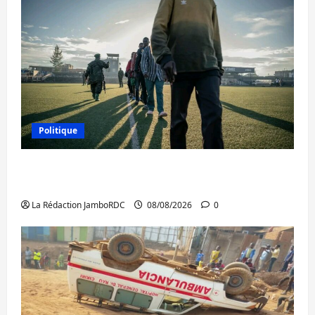
Politique
Kinshasa confirme la libération de 15
personnes affiliées à l’AFC/M23
La Rédaction JamboRDC
08/08/2026
0