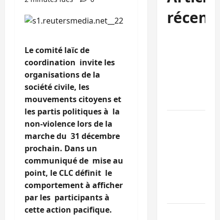
récent
Kinshasa
Le comité laïc de
confirme la
coordination invite les
libération de
organisations de la
15 personnes
société civile, les
affiliées à
mouvements citoyens et
l’AFC/M23
les partis politiques à la
Bagira : une
non-violence lors de la
ambulance
marche du 31 décembre
renversée à
prochain. Dans un
Ciriri, la
communiqué de mise au
NDSCI
point, le CLC définit le
dénonce l’éta
comportement à afficher
de la route
par les participants à
cette action pacifique.
Sud-Kivu :