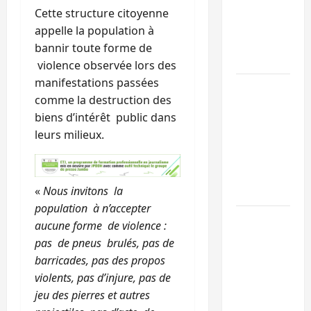
l’UNPC
Cette structure citoyenne
maintient
appelle la population à
l’alerte contr
bannir toute forme de
Ebola
violence observée lors des
manifestations passées
Beni :
comme la destruction des
l’échange de
biens d’intérêt public dans
prisonniers
leurs milieux.
entre
l’AFC/M23 et
Kinshasa ne
«
Nous invitons la
convainc pas
population à n’accepter
Processus de
aucune forme de violence :
Doha : 15
pas de pneus brulés, pas de
personnes
barricades, pas des propos
remises à
violents, pas d’injure, pas de
l’AFC/M23
jeu des pierres et autres
avec l’appui