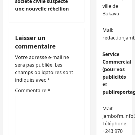
t
société civile suspecte
ville de
une nouvelle rébellion
Bukavu
i
o
Mail:
Laisser un
redactionjam
n
commentaire
d
Service
Votre adresse e-mail ne
Commercial
’
sera pas publiée.
Les
(pour vos
champs obligatoires sont
publicités
a
indiqués avec
*
et
r
Commentaire
*
publireportag
t
Mail:
i
jambofm.info
Téléphone:
c
+243 970