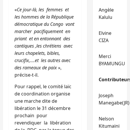
«
Ce jour-là, les femmes et
Angèle
les hommes de la République
Kalulu
démocratique du Congo vont
marcher pacifiquement en
Elvine
priant et en entonnant des
CIZA
cantiques ,les chrétiens avec
leurs chapelets, bibles,
Merci
crucifix,….et les autres avec
BYAMUNGU
des rameaux de paix
»,
précise-t-il.
Contributeur
Pour rappel, le comité laïc
de coordination organise
Joseph
une marche dite de
Manegabe(JR)
libération le 31 décembre
prochain pour
Nelson
revendiquer la libération
Kitumaini
de la RDC par la tenue des