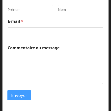
Prénom
Nom
E-mail
*
C
Commentaire ou message
o
m
m
e
n
t
a
i
r
e
Envoyer
E
-
m
a