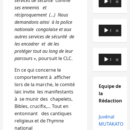
services de sécurité comme
00:00
00:00
audio
ses ennemis et
réciproquement (…) Nous
demandons ainsi à la police
Lecteur
nationale congolaise et aux
00:00
00:00
audio
autres services de sécurité de
les encadrer et de les
protéger tout au long de leur
Lecteur
parcours
», poursuit le CLC.
00:00
00:00
audio
En ce qui concerne le
comportement à afficher
lors de la marche, le comité
Equipe de
laïc invite les manifestants
la
à se munir des chapelets,
Rédaction
Bibles, crucifix,… Tout en
entonnant des cantiques
Juvénal
religieux et de l’hymne
MUTAKATO
national