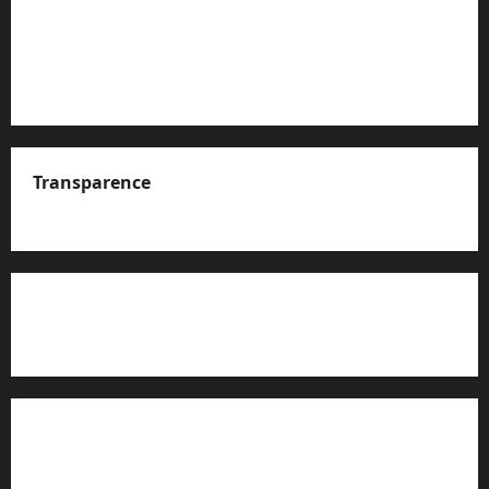
Transparence
A propos de nous
Rapport d’auto-évaluation de transparence (JTI)