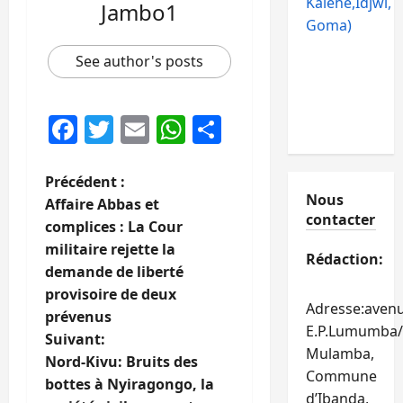
Kalehe,Idjwi,
Jambo1
Goma)
See author's posts
Facebook
Twitter
Email
WhatsApp
Partager
N
Précédent :
Nous
Affaire Abbas et
a
contacter
complices : La Cour
militaire rejette la
v
Rédaction:
demande de liberté
i
provisoire de deux
Adresse:aven
prévenus
g
E.P.Lumumba/
Suivant:
Mulamba,
Nord-Kivu: Bruits des
a
Commune
bottes à Nyiragongo, la
d’Ibanda,