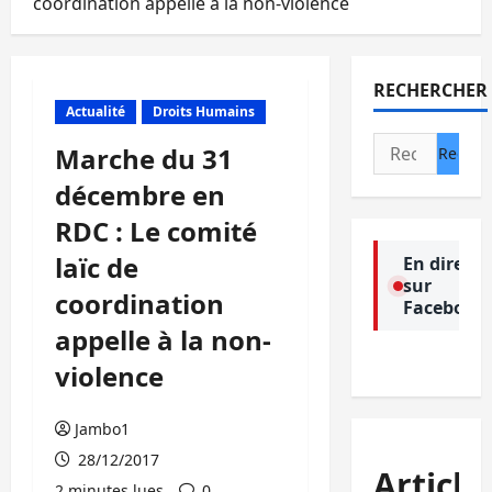
coordination appelle à la non-violence
RECHERCHER
Actualité
Droits Humains
Rechercher :
Marche du 31
décembre en
RDC : Le comité
laïc de
En direct
sur
coordination
Facebook
appelle à la non-
violence
Jambo1
28/12/2017
Article
2 minutes lues
0