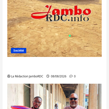
Société
Bagira : une ambulance renversée à Ciriri,
la NDSCI dénonce l’état de la route
La Rédaction JamboRDC
08/08/2026
0