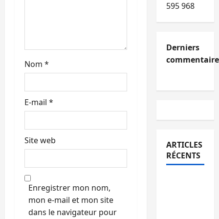
595 968
l
e
Derniers
commentaire
Nom
*
E-mail
*
Site web
ARTICLES
RÉCENTS
Kinshasa
Enregistrer mon nom,
confirme
mon e-mail et mon site
la
dans le navigateur pour
libération