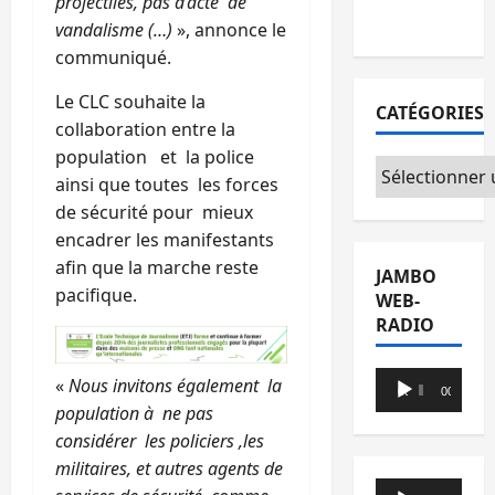
projectiles, pas d’acte de
du CICR
vandalisme (…)
», annonce le
communiqué.
Le CLC souhaite la
CATÉGORIES
collaboration entre la
population et la police
Catégories
ainsi que toutes les forces
de sécurité pour mieux
encadrer les manifestants
afin que la marche reste
JAMBO
pacifique.
WEB-
RADIO
Lecteur
«
Nous invitons également la
00:00
00:00
audio
population à ne pas
considérer les policiers ,les
militaires, et autres agents de
Lecteur