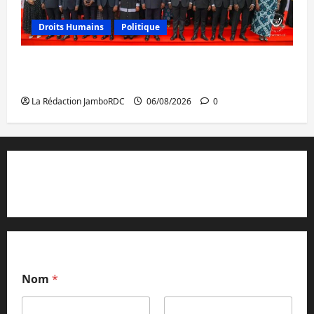
Droits Humains
Politique
GENOCOST : l’AFC/M23 conteste la
démarche portée par Kinshasa
La Rédaction JamboRDC
06/08/2026
0
Contact et réclamations
Nom
*