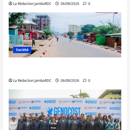
La Rédaction JamboRDC
06/08/2026
0
Société
Uvira : une journée de mercredi marquée
par l’appel à la paix
La Rédaction JamboRDC
06/08/2026
0