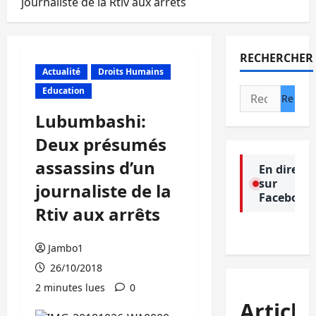
journaliste de la Rtiv aux arrêts
RECHERCHER
Actualité
Droits Humains
Education
Rechercher :
Lubumbashi:
Deux présumés
assassins d’un
En direct
sur
journaliste de la
Facebook
Rtiv aux arrêts
Jambo1
26/10/2018
2 minutes lues
0
Article