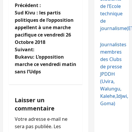
N
Précédent :
de l’Ecole
Sud Kivu : les partis
technique
a
politiques de l’opposition
de
appellent à une marche
journalisme(ET
v
pacifique ce vendredi 26
i
Octobre 2018
Journalistes
Suivant:
membres
g
Bukavu: L’opposition
des Clubs
marche ce vendredi matin
a
de presse
sans l’Udps
JPDDH
t
(Uvira,
Walungu,
i
Kalehe,Idjwi,
Laisser un
Goma)
o
commentaire
n
Votre adresse e-mail ne
sera pas publiée.
Les
d