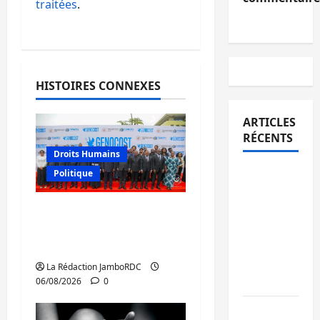
traitées
.
HISTOIRES CONNEXES
ARTICLES
RÉCENTS
Droits Humains
Bukavu :
Politique
des
routes en
GENOCOST : l’AFC/M23
ruine
conteste la démarche
paralysent
portée par Kinshasa
la
La Rédaction JamboRDC
circulation
06/08/2026
0
Ebola : la