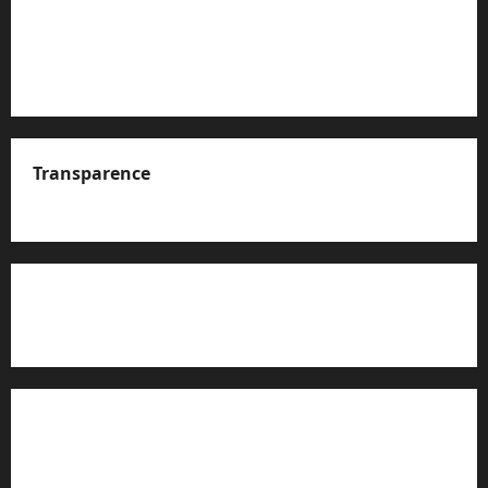
Transparence
A propos de nous
Rapport d’auto-évaluation de transparence (JTI)