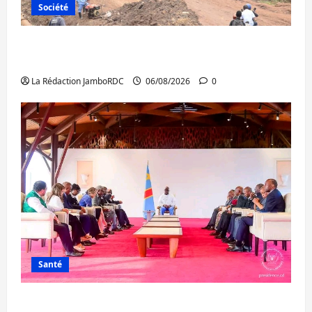
Société
Bukavu : des routes en ruine paralysent la
circulation
La Rédaction JamboRDC
06/08/2026
0
Santé
Ebola : la RDC intensifie la lutte avec l’OMS