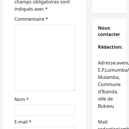
champs obligatoires sont
’
indiqués avec
*
Commentaire
*
a
Nous
r
contacter
t
Rédaction:
i
Adresse:aven
c
E.P.Lumumba/
Mulamba,
l
Commune
d’Ibanda,
e
ville de
Nom
*
Bukavu
E-mail
*
Mail: