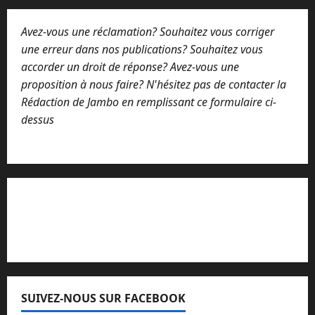
m
e
Avez-vous une réclamation? Souhaitez vous corriger
n
t
une erreur dans nos publications? Souhaitez vous
a
accorder un droit de réponse? Avez-vous une
i
proposition à nous faire? N'hésitez pas de contacter la
r
e
Rédaction de Jambo en remplissant ce formulaire ci-
dessus
Lisez attentivement notre procédure de
réclamation
SUIVEZ-NOUS SUR FACEBOOK