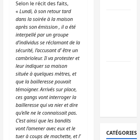
paix
Selon le récit des faits,
«
Lundi, à son retour tard
GENOCOST :
dans la soirée à la maison
l’AFC/M23
après son émission , il a été
conteste la
interpellé par un groupe
démarche
d’individus se réclamant de la
portée par
sécurité, l’accusant d’ être un
Kinshasa
cambrioleur. Il va protester et
leur indiquer sa maison
Ebola : après
située à quelques mètres, et
Bukavu,
que la bailleresse pouvait
l’UNPC-Sud-
témoigner. Arrivés sur place,
Kivu équipe
ces gangs vont interroger la
les médias
bailleresse qui va nier et dire
des territoire
qu’elle ne le connaissait pas.
C’est ainsi que les bandits
vont l’amener avec eux et le
CATÉGORIES
tuer à coups de machette, et l’