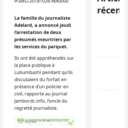
récent
La famille du journaliste
Bukavu : des
Adelard, a annoncé jeudi
routes en
l’arrestation de deux
ruine
présumés meurtriers par
paralysent la
les services du parquet.
circulation
Ils ont été appréhendés sur
Ebola : la RD
la place publique à
intensifie la
Lubumbashi pendant qu’ils
lutte avec
discutaient du forfait en
l’OMS
présence d’un policier en
civil, rapporte au journal
Uvira : une
Jambordc.info, l’oncle du
journée de
regretté journaliste.
mercredi
marquée par
l’appel à la