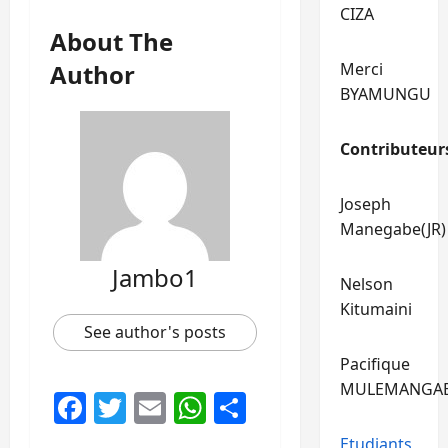
CIZA
About The
Author
Merci
BYAMUNGU
Contributeur
Joseph
Manegabe(JR)
Jambo1
Nelson
Kitumaini
See author's posts
Pacifique
MULEMANGA
Facebook
Twitter
Email
WhatsApp
Partager
Etudiants