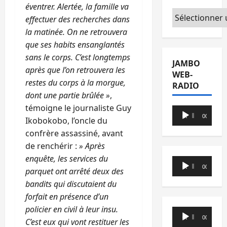
éventrer. Alertée, la famille va
Catégories
effectuer des recherches dans
la matinée. On ne retrouvera
que ses habits ensanglantés
sans le corps. C’est longtemps
JAMBO
après que l’on retrouvera les
WEB-
restes du corps à la morgue,
RADIO
dont une partie brûlée »
,
témoigne le journaliste Guy
Lecteur
00:00
00:00
Ikobokobo, l’oncle du
audio
confrère assassiné, avant
de renchérir :
» Après
enquête, les services du
Lecteur
00:00
00:00
parquet ont arrêté deux des
audio
bandits qui discutaient du
forfait en présence d’un
policier en civil à leur insu.
Lecteur
00:00
00:00
C’est eux qui vont restituer les
audio