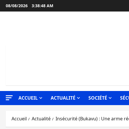
Aller
08/08/2026
3:38:49 AM
au
contenu
ACCUEIL
ACTUALITÉ
SOCIÉTÉ
SÉC
Accueil
Actualité
Insécurité (Bukavu) : Une arme 