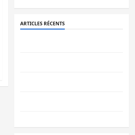
ARTICLES RÉCENTS
Sud-Kivu : l’UNPC maintient l’alerte contre
Ebola
Beni : l’échange de prisonniers entre
l’AFC/M23 et Kinshasa ne convainc pas
Processus de Doha : 15 personnes remises
à l’AFC/M23 avec l’appui du CICR
Bukavu : des routes en ruine paralysent la
circulation
Ebola : la RDC intensifie la lutte avec l’OMS