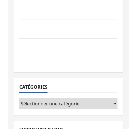
Beni : l’échange de prisonniers entre
l’AFC/M23 et Kinshasa ne convainc pas
Processus de Doha : 15 personnes remises
à l’AFC/M23 avec l’appui du CICR
Bukavu : des routes en ruine paralysent la
circulation
Ebola : la RDC intensifie la lutte avec l’OMS
CATÉGORIES
Catégories