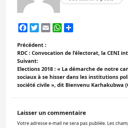
Facebook
Twitter
Email
WhatsApp
Partager
N
Précédent :
RDC : Convocation de l’électorat, la CENI in
a
Suivant:
v
Elections 2018 : « La démarche de notre c
sociaux à se hisser dans les institutions pol
i
société civile », dit Bienvenu Karhakubwa 
g
a
Laisser un commentaire
t
Votre adresse e-mail ne sera pas publiée.
Les champ