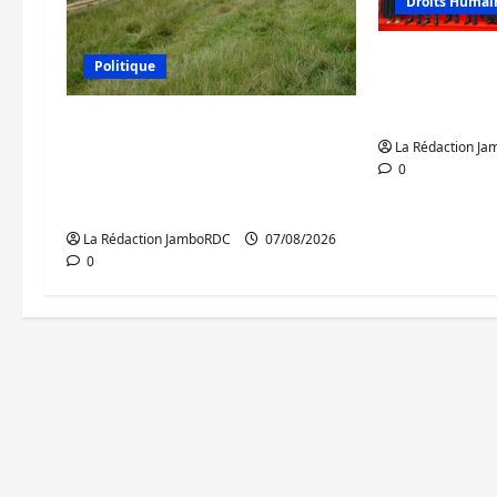
Droits Humai
GENOCOST :
Politique
conteste l
portée par 
Processus de Doha : 15
La Rédaction J
personnes remises à
0
l’AFC/M23 avec l’appui du
CICR
La Rédaction JamboRDC
07/08/2026
0