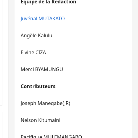
Equipe de la Rédaction
le
pour
volume.
augmenter
ou
Juvénal MUTAKATO
diminuer
le
Angèle Kalulu
volume.
Elvine CIZA
Merci BYAMUNGU
Contributeurs
Joseph Manegabe(JR)
Nelson Kitumaini
Pacifique MULEMANGABO