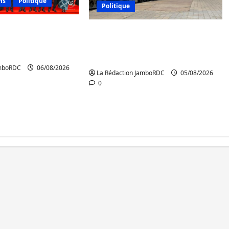
ns
Politique
Politique
 l’AFC/M23
RDC : le recrutement des
a démarche
mandataires publics est
Kinshasa
lancé
amboRDC
06/08/2026
La Rédaction JamboRDC
05/08/2026
0