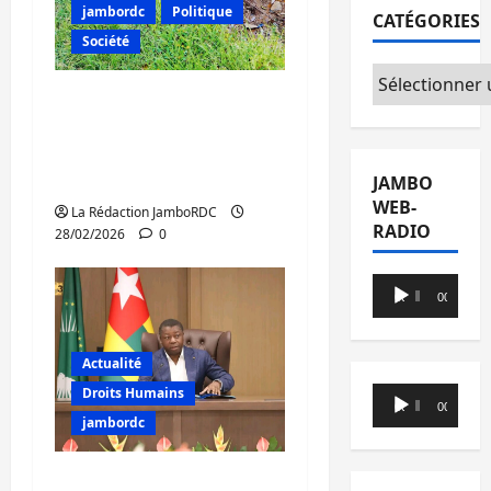
jambordc
Politique
CATÉGORIES
Société
Catégories
Kalehe : dégradation
avancée de la route
numéro 2, Bukavu-
Goma
JAMBO
WEB-
La Rédaction JamboRDC
RADIO
28/02/2026
0
Lecteur
00:00
00:00
audio
Actualité
Droits Humains
Lecteur
00:00
00:00
audio
jambordc
Crise à l’Est de la RDC :