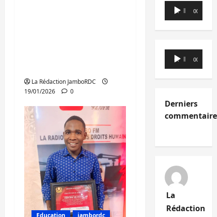
Lecteur
Lomé tente de
00:00
00:00
audio
convaincre des
responsables
régionaux et
Lecteur
internationaux pour
00:00
00:00
audio
une paix régionale
La Rédaction JamboRDC
19/01/2026
0
Derniers
commentaire
La
Rédaction
Education
jambordc