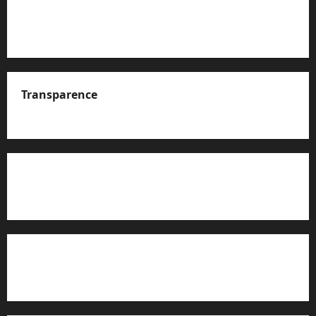
Transparence
A propos de nous
Rapport d’auto-évaluation de transparence (JTI)