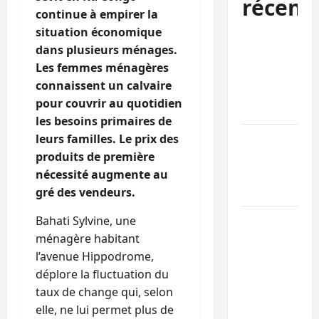
récent
continue à empirer la
situation économique
Bukavu : des
dans plusieurs ménages.
routes en
Les femmes ménagères
ruine
connaissent un calvaire
paralysent la
pour couvrir au quotidien
circulation
les besoins primaires de
Ebola : la RD
leurs familles. Le prix des
intensifie la
produits de première
lutte avec
nécessité augmente au
l’OMS
gré des vendeurs.
Uvira : une
Bahati Sylvine, une
journée de
ménagère habitant
mercredi
l’avenue Hippodrome,
marquée par
déplore la fluctuation du
l’appel à la
taux de change qui, selon
paix
elle, ne lui permet plus de