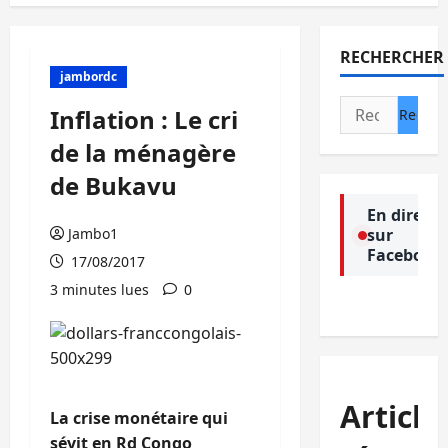
RECHERCHER
jambordc
Rechercher :
Inflation : Le cri
de la ménagère
de Bukavu
En direct
Jambo1
sur
Facebook
17/08/2017
3 minutes lues
0
Article
La crise monétaire qui
sévit en Rd Congo