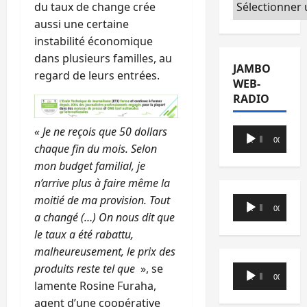
Catégories
du taux de change crée
aussi une certaine
instabilité économique
dans plusieurs familles, au
JAMBO
regard de leurs entrées.
WEB-
RADIO
« Je ne reçois que 50 dollars
Lecteur
00:00
00:00
chaque fin du mois. Selon
audio
mon budget familial, je
n’arrive plus à faire même la
moitié de ma provision. Tout
Lecteur
00:00
00:00
a changé (…) On nous dit que
audio
le taux a été rabattu,
malheureusement, le prix des
produits reste tel que
», se
Lecteur
00:00
00:00
lamente Rosine Furaha,
audio
agent d’une coopérative