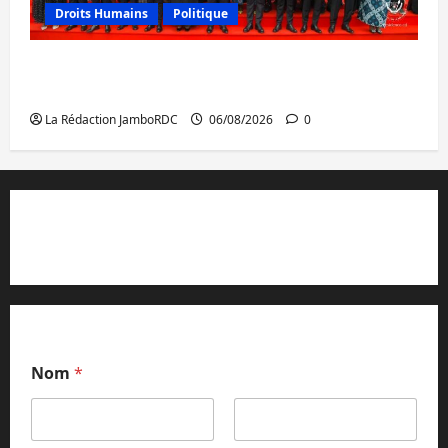
Droits Humains
Politique
GENOCOST : l’AFC/M23 conteste la
démarche portée par Kinshasa
La Rédaction JamboRDC
06/08/2026
0
Contact et réclamations
Nom
*