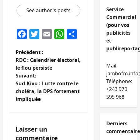
Service
See author's posts
Commercial
(pour vos
Facebook
Twitter
Email
WhatsApp
Partager
publicités
et
publireportag
N
Précédent :
RDC : Calendrier électoral,
a
Mail:
le flou persiste
jambofm.info
Suivant:
v
Téléphone:
Sud-Kivu : Lutte contre le
+243 970
i
choléra, la DPS fortement
595 968
impliquée
g
a
Derniers
Laisser un
t
commentaire
commentaire