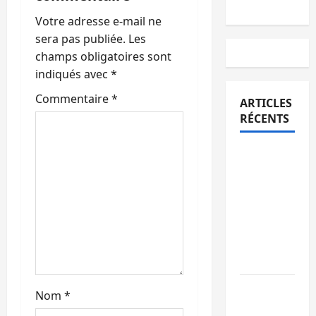
i
Votre adresse e-mail ne
o
sera pas publiée.
Les
champs obligatoires sont
n
indiqués avec
*
d
Commentaire
*
ARTICLES
RÉCENTS
’
Bukavu :
a
des
r
routes en
ruine
t
paralysent
la
i
circulation
c
Ebola : la
Nom
*
l
RDC