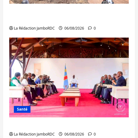
Bukavu : des routes en ruine paralysent la
circulation
La Rédaction JamboRDC
06/08/2026
0
Santé
Ebola : la RDC intensifie la lutte avec l’OMS
La Rédaction JamboRDC
06/08/2026
0