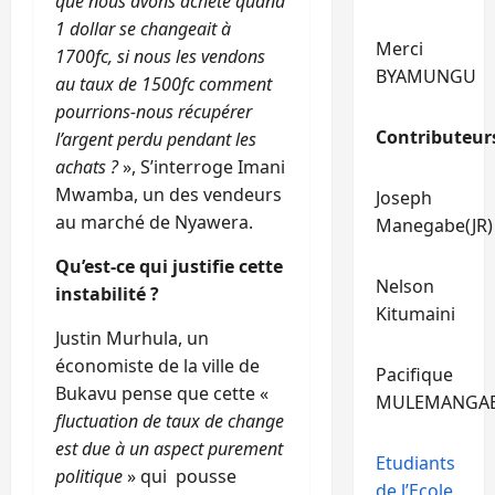
que nous avons acheté quand
1 dollar se changeait à
Merci
1700fc, si nous les vendons
BYAMUNGU
au taux de 1500fc comment
pourrions-nous récupérer
Contributeur
l’argent perdu pendant les
achats ?
», S’interroge Imani
Mwamba, un des vendeurs
Joseph
au marché de Nyawera.
Manegabe(JR)
Qu’est-ce qui justifie cette
Nelson
instabilité ?
Kitumaini
Justin Murhula, un
économiste de la ville de
Pacifique
Bukavu pense que cette «
MULEMANGA
fluctuation de taux de change
est due à un aspect purement
Etudiants
politique
» qui pousse
de l’Ecole