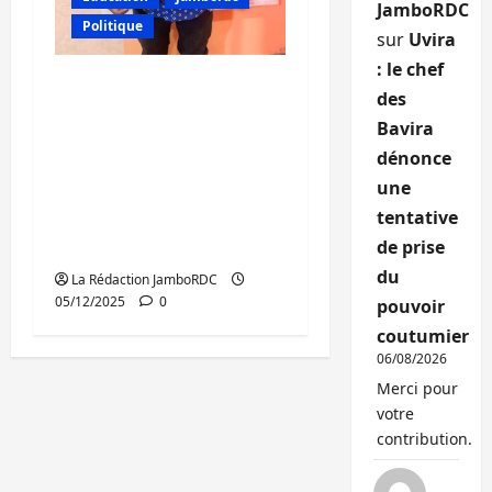
JamboRDC
Politique
sur
Uvira
: le chef
Bukavu : JamboFM à
des
travers Héritier
Bavira
Selemani OG reçoit un
dénonce
certificat de mérite
une
décerné par le
tentative
«Magazine Jeune
de prise
Vision»
du
La Rédaction JamboRDC
05/12/2025
0
pouvoir
coutumier
06/08/2026
Merci pour
votre
contribution.