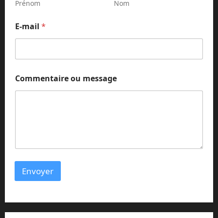
Prénom
Nom
o
E-mail
*
u
m
e
s
s
a
Commentaire ou message
g
e
*
Envoyer