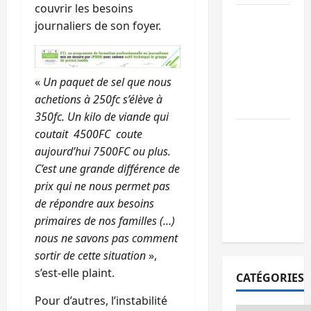
couvrir les besoins
GENOCOST :
journaliers de son foyer.
l’AFC/M23
conteste la
démarche
«
Un paquet de sel que nous
portée par
achetions à 250fc s’élève à
Kinshasa
350fc. Un kilo de viande qui
Ebola : après
coutait 4500FC coute
Bukavu,
aujourd’hui 7500FC ou plus.
l’UNPC-Sud-
C’est une grande différence de
Kivu équipe
prix qui ne nous permet pas
les médias
de répondre aux besoins
des territoire
primaires de nos familles (…)
nous ne savons pas comment
sortir de cette situation
»,
s’est-elle plaint.
CATÉGORIES
Pour d’autres, l’instabilité