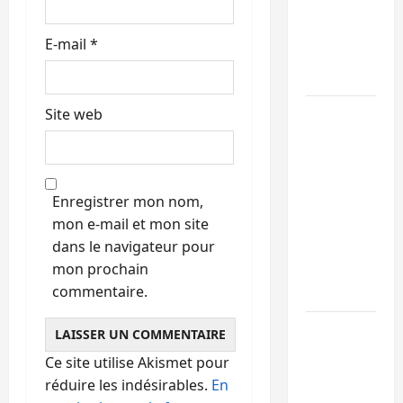
intensifie
e
la lutte
E-mail
*
avec
l’OMS
Uvira :
Site web
une
journée
de
Enregistrer mon nom,
mercredi
mon e-mail et mon site
marquée
dans le navigateur pour
par
mon prochain
l’appel à
commentaire.
la paix
GENOCOST
:
Ce site utilise Akismet pour
l’AFC/M23
réduire les indésirables.
En
conteste