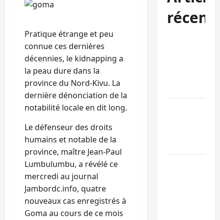
récent
Pratique étrange et peu
Bukavu : des
connue ces dernières
routes en
décennies, le kidnapping a
ruine
la peau dure dans la
paralysent la
province du Nord-Kivu. La
circulation
dernière dénonciation de la
notabilité locale en dit long.
Ebola : la RD
intensifie la
Le défenseur des droits
lutte avec
humains et notable de la
l’OMS
province, maître Jean-Paul
Lumbulumbu, a révélé ce
Uvira : une
mercredi au journal
journée de
Jambordc.info, quatre
mercredi
nouveaux cas enregistrés à
marquée par
Goma au cours de ce mois
l’appel à la