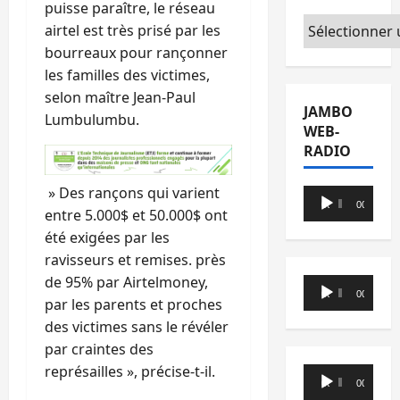
puisse paraître, le réseau
Catégories
airtel est très prisé par les
bourreaux pour rançonner
les familles des victimes,
selon maître Jean-Paul
JAMBO
Lumbulumbu.
WEB-
RADIO
» Des rançons qui varient
Lecteur
00:00
00:00
entre 5.000$ et 50.000$ ont
audio
été exigées par les
ravisseurs et remises. près
de 95% par Airtelmoney,
Lecteur
00:00
00:00
par les parents et proches
audio
des victimes sans le révéler
par craintes des
représailles », précise-t-il.
Lecteur
00:00
00:00
audio