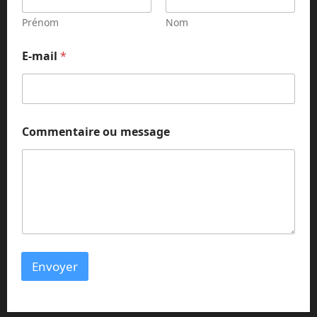
o
m
Prénom
Nom
m
e
E-mail
*
n
t
a
i
r
e
Commentaire ou message
*
Envoyer