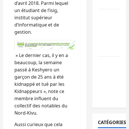
d’avril 2018. Parmi lequel
paix
un étudiant de l’isig,
GENOCOST :
institut supérieur
l’AFC/M23
d’informatique et de
conteste la
gestion.
démarche
portée par
Kinshasa
» Le dernier cas, il y en a
Ebola : après
beaucoup, la semaine
Bukavu,
passé à Keshyero un
l’UNPC-Sud-
garçon de 25 ans à été
Kivu équipe
kidnappé et tué par les
les médias
Kidnappeurs », note ce
des territoire
membre influent du
collectif des notables du
Nord-Kivu.
CATÉGORIES
Aussi curieux que cela