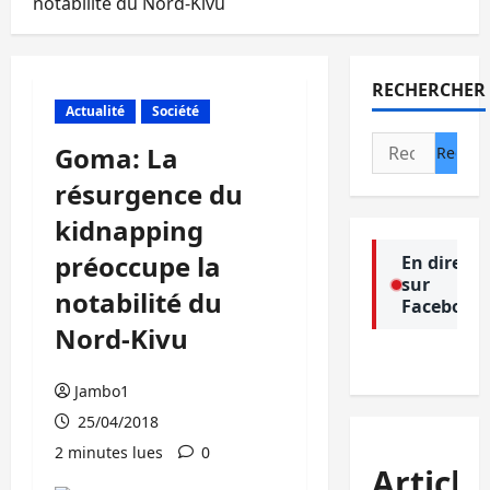
notabilité du Nord-Kivu
RECHERCHER
Actualité
Société
Rechercher :
Goma: La
résurgence du
kidnapping
préoccupe la
En direct
sur
notabilité du
Facebook
Nord-Kivu
Jambo1
25/04/2018
2 minutes lues
0
Article