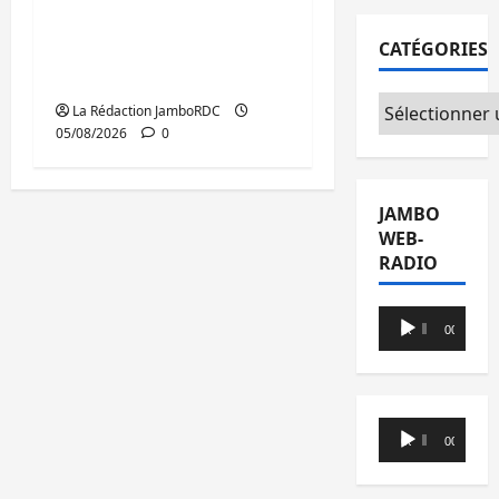
Pharmakina expose
CATÉGORIES
son savoir-faire à Kivu
Soko Foire
Catégories
La Rédaction JamboRDC
05/08/2026
0
JAMBO
WEB-
RADIO
Lecteur
00:00
00:00
audio
Lecteur
00:00
00:00
audio