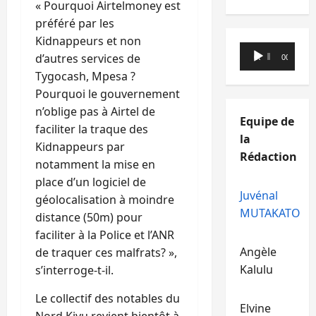
« Pourquoi Airtelmoney est
préféré par les
Kidnappeurs et non
Lecteur
d’autres services de
00:00
00:00
audio
Tygocash, Mpesa ?
Pourquoi le gouvernement
n’oblige pas à Airtel de
Equipe de
faciliter la traque des
la
Kidnappeurs par
Rédaction
notamment la mise en
place d’un logiciel de
Juvénal
géolocalisation à moindre
MUTAKATO
distance (50m) pour
faciliter à la Police et l’ANR
Angèle
de traquer ces malfrats? »,
Kalulu
s’interroge-t-il.
Le collectif des notables du
Elvine
Nord Kivu revient bientôt à