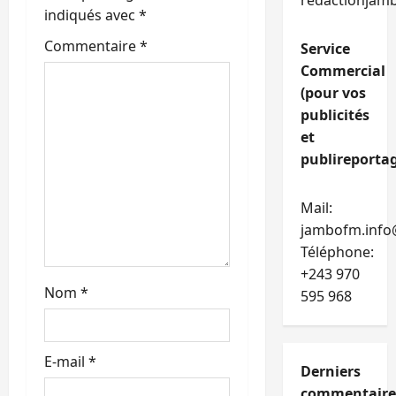
r
redactionjam
indiqués avec
*
t
Commentaire
*
Service
Commercial
i
(pour vos
c
publicités
et
l
publireportag
e
Mail:
jambofm.info
Téléphone:
+243 970
Nom
*
595 968
E-mail
*
Derniers
commentaire