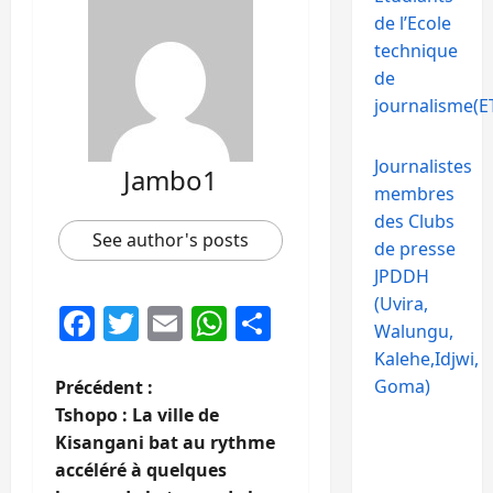
de l’Ecole
technique
de
journalisme(ET
Journalistes
Jambo1
membres
des Clubs
See author's posts
de presse
JPDDH
(Uvira,
Facebook
Twitter
Email
WhatsApp
Partager
Walungu,
Kalehe,Idjwi,
N
Goma)
Précédent :
Tshopo : La ville de
a
Kisangani bat au rythme
accéléré à quelques
v