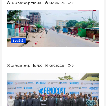
La Rédaction JamboRDC
06/08/2026
0
Société
Uvira : une journée de mercredi marquée
par l’appel à la paix
La Rédaction JamboRDC
06/08/2026
0