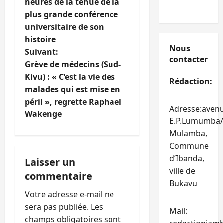
heures de la tenue de la
i
plus grande conférence
universitaire de son
g
histoire
Nous
Suivant:
a
contacter
Grève de médecins (Sud-
t
Kivu) : « C’est la vie des
Rédaction:
malades qui est mise en
i
péril », regrette Raphael
Adresse:aven
Wakenge
o
E.P.Lumumba/
Mulamba,
n
Commune
d’Ibanda,
d
Laisser un
ville de
commentaire
’
Bukavu
Votre adresse e-mail ne
a
sera pas publiée.
Les
Mail:
champs obligatoires sont