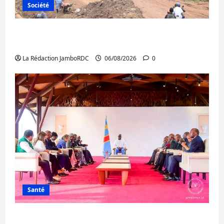
Société
Bukavu : des routes en ruine paralysent la
circulation
La Rédaction JamboRDC
06/08/2026
0
Santé
Ebola : la RDC intensifie la lutte avec l’OMS