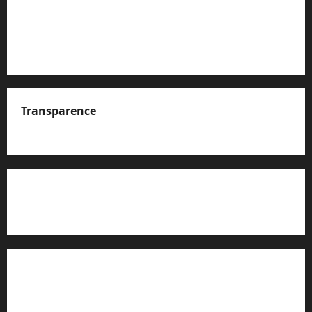
Transparence
A propos de nous
Rapport d’auto-évaluation de transparence (JTI)