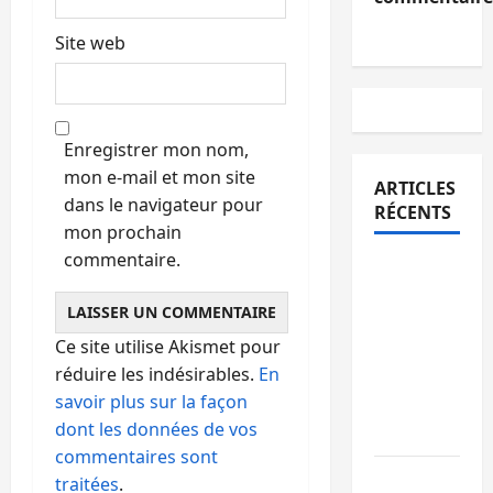
Site web
Enregistrer mon nom,
mon e-mail et mon site
ARTICLES
dans le navigateur pour
RÉCENTS
mon prochain
commentaire.
Bukavu :
des
routes en
Ce site utilise Akismet pour
ruine
réduire les indésirables.
En
paralysent
savoir plus sur la façon
la
dont les données de vos
circulation
commentaires sont
Ebola : la
traitées
.