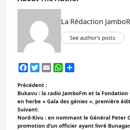
La Rédaction Jambo
See author's posts
Facebook
Twitter
Email
WhatsApp
Partager
N
Précédent :
Bukavu : la radio JamboFm et la Fondation
a
en herbe « Gala des génies », première édi
v
Suivant:
Nord-Kivu : en nommant le Général Peter Cir
i
promotion d’un officier ayant livré Bunag