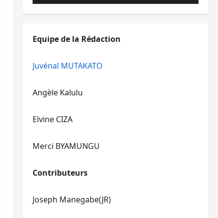
audio
volume.
augmenter
les
ou
flèches
diminuer
haut/bas
Equipe de la Rédaction
le
pour
volume.
augmenter
ou
Juvénal MUTAKATO
diminuer
le
Angèle Kalulu
volume.
Elvine CIZA
Merci BYAMUNGU
Contributeurs
Joseph Manegabe(JR)