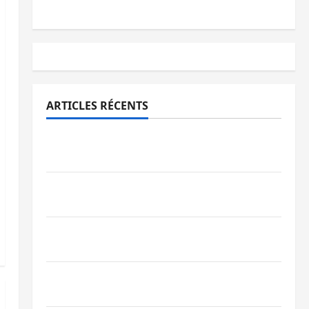
ARTICLES RÉCENTS
Bukavu : la Pharmakina expose son
savoir-faire à Kivu Soko Foire
Bagira : des infrastructures grâce aux
contributions des habitants à Mulambula
RDC : le recrutement des mandataires
publics est lancé
Sud-Kivu : de retour à Uvira, Purusi
relance les priorités sécuritaires