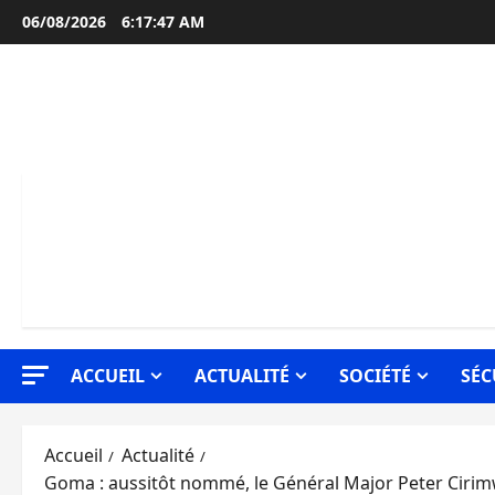
Aller
06/08/2026
6:17:48 AM
au
contenu
ACCUEIL
ACTUALITÉ
SOCIÉTÉ
SÉC
Accueil
Actualité
Goma : aussitôt nommé, le Général Major Peter Cirimw