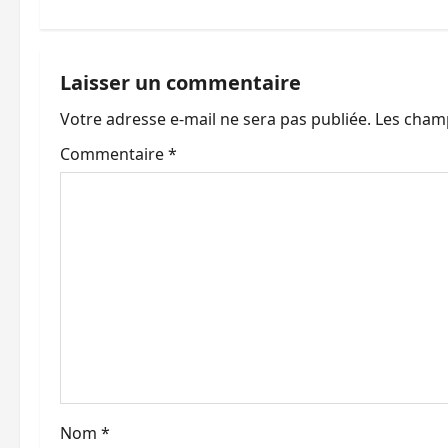
g
a
Laisser un commentaire
t
Votre adresse e-mail ne sera pas publiée.
Les champ
i
Commentaire
*
o
n
d
’
a
r
t
Nom
*