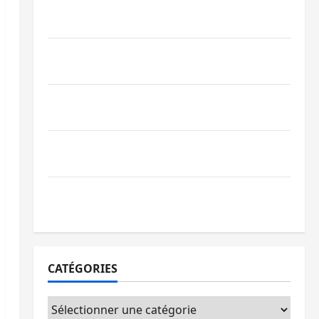
Bukavu : la Pharmakina expose son
savoir-faire à Kivu Soko Foire
Bagira : des infrastructures grâce aux
contributions des habitants à Mulambula
RDC : le recrutement des mandataires
publics est lancé
Sud-Kivu : de retour à Uvira, Purusi
relance les priorités sécuritaires
Bukavu : vols et agressions en série, la
société civile appelle à agir
CATÉGORIES
Catégories