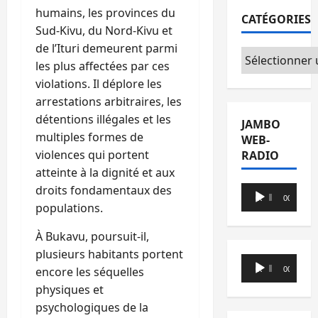
humains, les provinces du
CATÉGORIES
Sud-Kivu, du Nord-Kivu et
de l’Ituri demeurent parmi
Catégories
les plus affectées par ces
violations. Il déplore les
arrestations arbitraires, les
détentions illégales et les
JAMBO
multiples formes de
WEB-
violences qui portent
RADIO
atteinte à la dignité et aux
droits fondamentaux des
Lecteur
00:00
00:00
populations.
audio
À Bukavu, poursuit-il,
plusieurs habitants portent
Lecteur
encore les séquelles
00:00
00:00
audio
physiques et
psychologiques de la