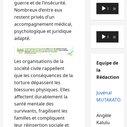
guerre et de l’insécurité.
Lecteur
Nombreux d’entre eux
00:00
00:00
audio
restent privés d’un
accompagnement médical,
psychologique et juridique
Lecteur
adapté.
00:00
00:00
audio
Les organisations de la
Equipe de
société civile rappellent
la
que les conséquences de la
Rédaction
torture dépassent les
blessures physiques. Elles
Juvénal
affectent durablement la
MUTAKATO
santé mentale des
survivants, fragilisent les
Angèle
familles et compliquent
Kalulu
leur réinsertion sociale et