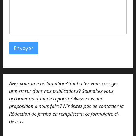
r
e
C
o
m
m
e
n
Envoyer
t
a
i
r
e
*
Avez-vous une réclamation? Souhaitez vous corriger
une erreur dans nos publications? Souhaitez vous
accorder un droit de réponse? Avez-vous une
proposition à nous faire? N'hésitez pas de contacter la
Rédaction de Jambo en remplissant ce formulaire ci-
dessus