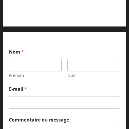
Contact et réclamations
Nom
*
Prénom
Nom
C
E-mail
*
o
m
m
e
n
t
Commentaire ou message
a
i