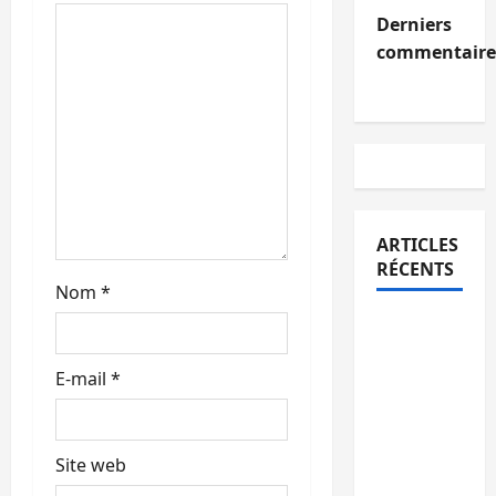
a
Derniers
r
commentaire
t
i
c
l
ARTICLES
RÉCENTS
e
Nom
*
Beni :
l’échange
E-mail
*
de
prisonniers
entre
l’AFC/M23
Site web
et