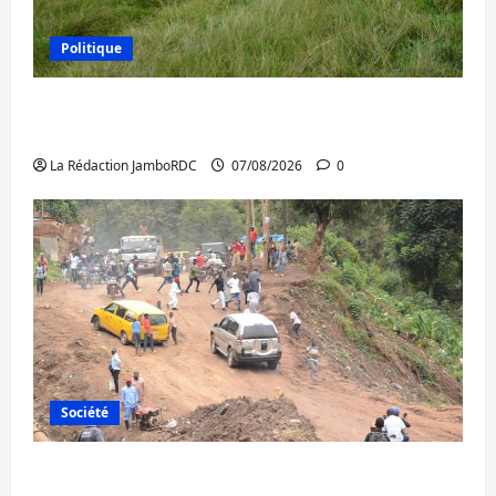
Politique
Processus de Doha : 15 personnes remises
à l’AFC/M23 avec l’appui du CICR
La Rédaction JamboRDC
07/08/2026
0
Société
Bukavu : des routes en ruine paralysent la