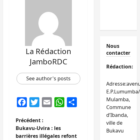
Nous
La Rédaction
contacter
JamboRDC
Rédaction:
See author's posts
Adresse:aven
E.P.Lumumba/
Facebook
Twitter
Email
WhatsApp
Partager
Mulamba,
Commune
d’Ibanda,
N
Précédent :
ville de
Bukavu-Uvira : les
Bukavu
a
barrières illégales refont