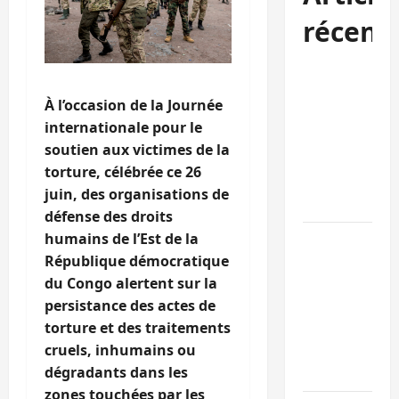
récent
Beni :
l’échange de
À l’occasion de la Journée
prisonniers
internationale pour le
entre
soutien aux victimes de la
l’AFC/M23 et
torture, célébrée ce 26
Kinshasa ne
juin, des organisations de
convainc pas
défense des droits
humains de l’Est de la
Processus de
République démocratique
Doha : 15
du Congo alertent sur la
personnes
persistance des actes de
remises à
torture et des traitements
l’AFC/M23
cruels, inhumains ou
avec l’appui
dégradants dans les
du CICR
zones touchées par les