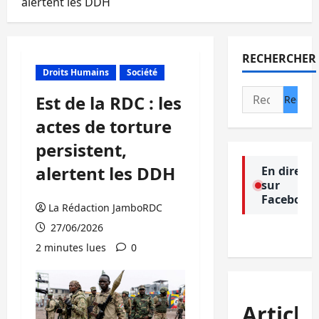
alertent les DDH
RECHERCHER
Droits Humains
Société
Rechercher :
Est de la RDC : les
actes de torture
persistent,
alertent les DDH
En direct
sur
Facebook
La Rédaction JamboRDC
27/06/2026
2 minutes lues
0
Article