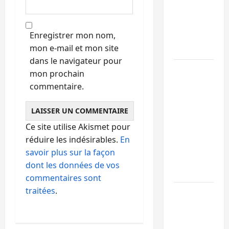
Kinshasa
ne
Enregistrer mon nom,
convainc
mon e-mail et mon site
pas
dans le navigateur pour
Processus
mon prochain
de Doha :
commentaire.
15
personnes
remises à
Ce site utilise Akismet pour
l’AFC/M23
réduire les indésirables.
En
avec
savoir plus sur la façon
l’appui du
dont les données de vos
CICR
commentaires sont
traitées
.
Bukavu :
des
routes en