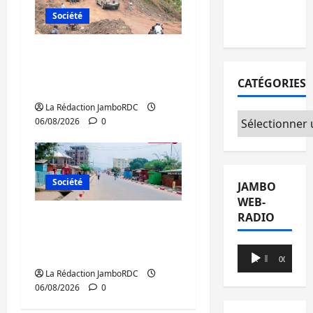
l’appel à
Société
la paix
Bukavu : des routes en
ruine paralysent la
CATÉGORIES
circulation
La Rédaction JamboRDC
Catégories
06/08/2026
0
Société
JAMBO
WEB-
RADIO
Uvira : une journée de
mercredi marquée par
Lecteur
l’appel à la paix
00:00
00:00
audio
La Rédaction JamboRDC
06/08/2026
0