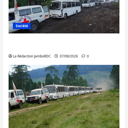
Société
Beni : l’échange de prisonniers entre
l’AFC/M23 et Kinshasa ne convainc pas
La Rédaction JamboRDC
07/08/2026
0