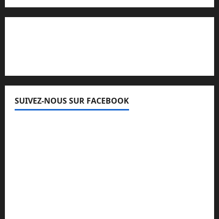
Lisez attentivement notre procédure de
réclamation
SUIVEZ-NOUS SUR FACEBOOK