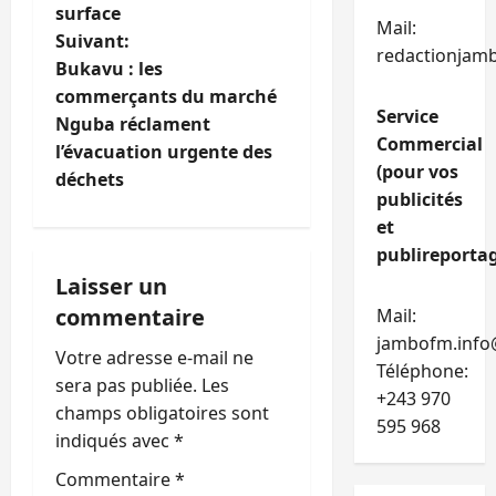
surface
v
Mail:
Suivant:
redactionjam
i
Bukavu : les
commerçants du marché
g
Service
Nguba réclament
Commercial
l’évacuation urgente des
a
(pour vos
déchets
publicités
t
et
i
publireportag
Laisser un
o
commentaire
Mail:
jambofm.info
n
Votre adresse e-mail ne
Téléphone:
sera pas publiée.
Les
d
+243 970
champs obligatoires sont
595 968
’
indiqués avec
*
Commentaire
*