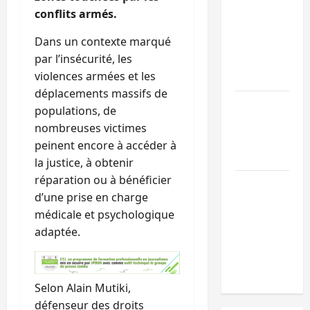
Bukavu : des
conflits armés.
routes en
Dans un contexte marqué
ruine
par l’insécurité, les
paralysent la
violences armées et les
circulation
déplacements massifs de
Ebola : la RD
populations, de
intensifie la
nombreuses victimes
lutte avec
peinent encore à accéder à
l’OMS
la justice, à obtenir
réparation ou à bénéficier
Uvira : une
d’une prise en charge
journée de
médicale et psychologique
mercredi
adaptée.
marquée par
l’appel à la
paix
Selon Alain Mutiki,
défenseur des droits