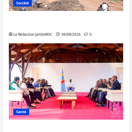
Société
Bukavu : des routes en ruine paralysent la
circulation
La Rédaction JamboRDC
06/08/2026
0
Santé
Ebola : la RDC intensifie la lutte avec l’OMS