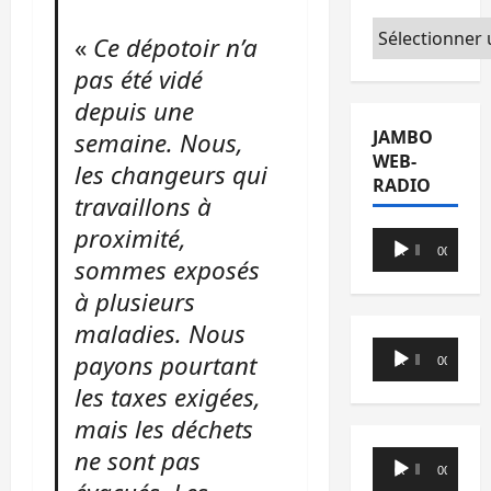
Catégories
«
Ce dépotoir n’a
pas été vidé
depuis une
JAMBO
semaine. Nous,
WEB-
les changeurs qui
RADIO
travaillons à
proximité,
Lecteur
00:00
00:00
sommes exposés
audio
à plusieurs
maladies. Nous
Lecteur
payons pourtant
00:00
00:00
audio
les taxes exigées,
mais les déchets
ne sont pas
Lecteur
00:00
00:00
audio