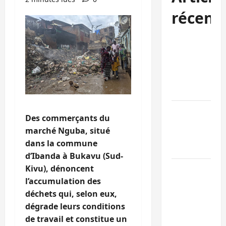
récent
Bukavu : des
routes en
ruine
paralysent la
circulation
Ebola : la RD
Des commerçants du
intensifie la
marché Nguba, situé
lutte avec
dans la commune
l’OMS
d’Ibanda à Bukavu (Sud-
Uvira : une
Kivu), dénoncent
journée de
l’accumulation des
mercredi
déchets qui, selon eux,
marquée par
dégrade leurs conditions
l’appel à la
de travail et constitue un