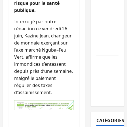
paix
risque pour la santé
publique.
GENOCOST :
l’AFC/M23
Interrogé par notre
conteste la
rédaction ce vendredi 26
démarche
juin, Kazine Jean, changeur
portée par
de monnaie exerçant sur
Kinshasa
l’axe marché Nguba–Feu
Vert, affirme que les
Ebola : après
immondices s’entassent
Bukavu,
depuis près d’une semaine,
l’UNPC-Sud-
malgré le paiement
Kivu équipe
régulier des taxes
les médias
d’assainissement.
des territoire
CATÉGORIES