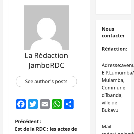
Nous
contacter
Rédaction:
La Rédaction
JamboRDC
Adresse:aven
E.P.Lumumba/
Mulamba,
See author's posts
Commune
d’Ibanda,
Facebook
Twitter
Email
WhatsApp
Partager
ville de
Bukavu
N
Précédent :
Mail:
Est de la RDC : les actes de