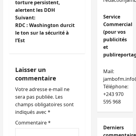
a
redactionjam
torture persistent,
alertent les DDH
v
Service
Suivant:
Commercial
i
RDC : Washington durcit
(pour vos
le ton sur la sécurité à
g
publicités
l’Est
et
a
publireportag
t
Laisser un
Mail:
i
commentaire
jambofm.info
Téléphone:
o
Votre adresse e-mail ne
+243 970
sera pas publiée.
Les
n
595 968
champs obligatoires sont
indiqués avec
*
d
Commentaire
*
’
Derniers
commentaire