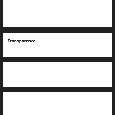
Transparence
A propos de nous
Rapport d’auto-évaluation de transparence (JTI)