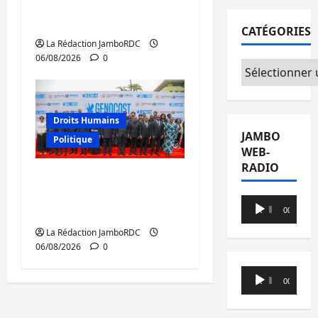
mercredi marquée par
l’appel à la paix
CATÉGORIES
La Rédaction JamboRDC
06/08/2026
0
Catégories
Droits Humains
JAMBO
Politique
WEB-
RADIO
GENOCOST : l’AFC/M23
conteste la démarche
Lecteur
portée par Kinshasa
00:00
00:00
audio
La Rédaction JamboRDC
06/08/2026
0
Lecteur
00:00
00:00
audio