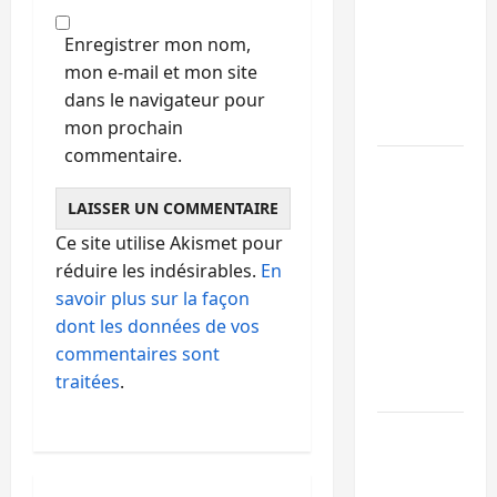
RDC
intensifie
Enregistrer mon nom,
la lutte
mon e-mail et mon site
avec
dans le navigateur pour
l’OMS
mon prochain
commentaire.
Uvira :
une
journée
Ce site utilise Akismet pour
de
réduire les indésirables.
En
mercredi
savoir plus sur la façon
marquée
dont les données de vos
par
commentaires sont
l’appel à
traitées
.
la paix
GENOCOST
:
l’AFC/M23