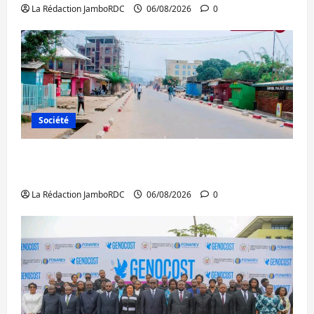
La Rédaction JamboRDC
06/08/2026
0
Société
Uvira : une journée de mercredi marquée
par l’appel à la paix
La Rédaction JamboRDC
06/08/2026
0