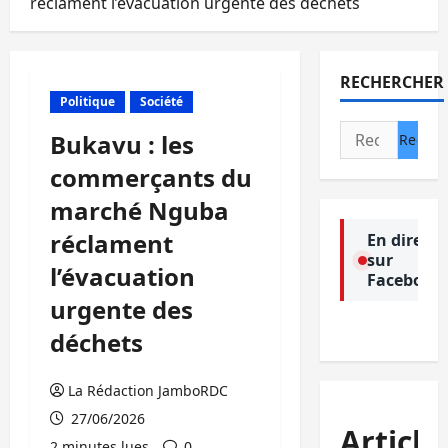
réclament l’évacuation urgente des déchets
RECHERCHER
Politique
Société
Rechercher :
Bukavu : les
commerçants du
marché Nguba
réclament
En direct
sur
l’évacuation
Facebook
urgente des
déchets
La Rédaction JamboRDC
27/06/2026
Article
2 minutes lues
0