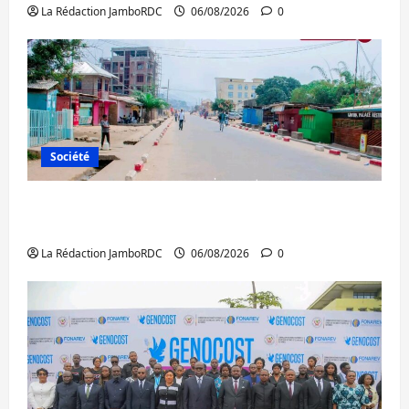
La Rédaction JamboRDC
06/08/2026
0
Société
Uvira : une journée de mercredi marquée
par l’appel à la paix
La Rédaction JamboRDC
06/08/2026
0