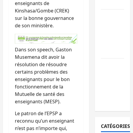
enseignants de
paix
Kinshasa/Gombe (CREK)
GENOCOST :
sur la bonne gouvernance
l’AFC/M23
de son ministère.
conteste la
démarche
portée par
Dans son speech, Gaston
Kinshasa
Musemena dit avoir la
Ebola : après
résolution de résoudre
Bukavu,
certains problèmes des
l’UNPC-Sud-
enseignants pour le bon
Kivu équipe
fonctionnement de la
les médias
Mutuelle de santé des
des territoire
enseignants (MESP).
Le patron de l’EPSP a
reconnu qu’un enseignant
CATÉGORIES
n’est pas n’importe qui,