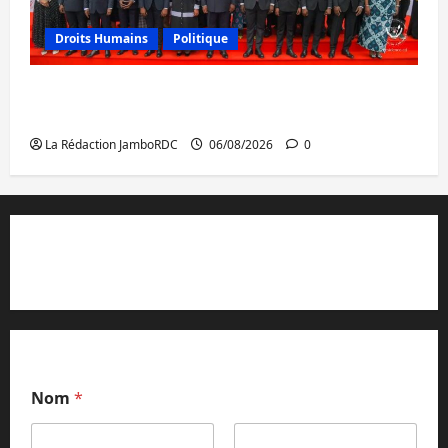
Droits Humains
Politique
GENOCOST : l’AFC/M23 conteste la
démarche portée par Kinshasa
La Rédaction JamboRDC
06/08/2026
0
Contact et réclamations
Nom
*