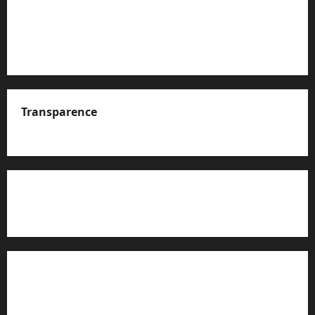
Transparence
A propos de nous
Rapport d’auto-évaluation de transparence (JTI)