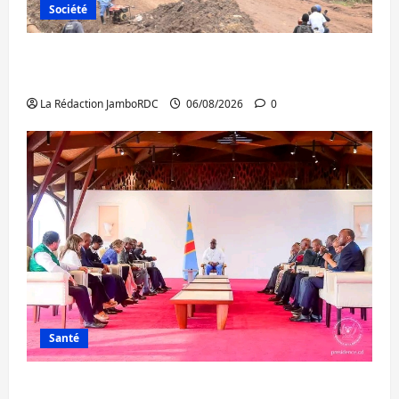
Société
Bukavu : des routes en ruine paralysent la
circulation
La Rédaction JamboRDC
06/08/2026
0
Santé
Ebola : la RDC intensifie la lutte avec l’OMS