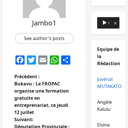
Lecteur
Jambo1
00:00
00:00
audio
See author's posts
Equipe de
la
Facebook
Twitter
Email
WhatsApp
Partager
Rédaction
N
Précédent :
Juvénal
Bukavu : Le FROPAC
MUTAKATO
a
organise une formation
gratuite en
v
Angèle
entreprenariat, ce jeudi
Kalulu
i
12 juillet
Suivant:
g
Elvine
Députation Provinciale :