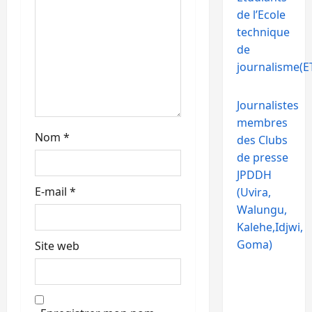
i
de l’Ecole
c
technique
de
l
journalisme(ET
e
Journalistes
membres
Nom
*
des Clubs
de presse
JPDDH
E-mail
*
(Uvira,
Walungu,
Kalehe,Idjwi,
Goma)
Site web