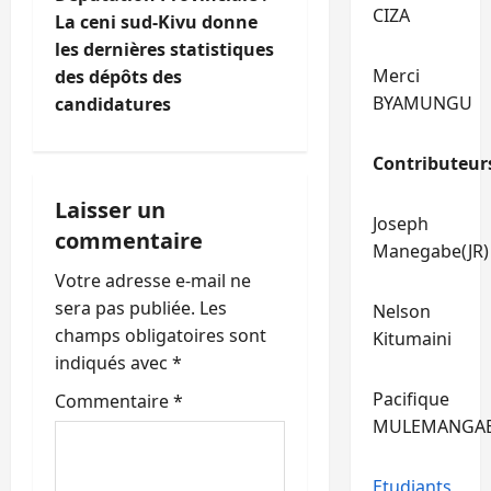
CIZA
La ceni sud-Kivu donne
a
les dernières statistiques
Merci
t
des dépôts des
BYAMUNGU
candidatures
i
Contributeur
o
Laisser un
n
Joseph
commentaire
Manegabe(JR)
d
Votre adresse e-mail ne
’
sera pas publiée.
Les
Nelson
champs obligatoires sont
Kitumaini
a
indiqués avec
*
r
Pacifique
Commentaire
*
MULEMANGA
t
Etudiants