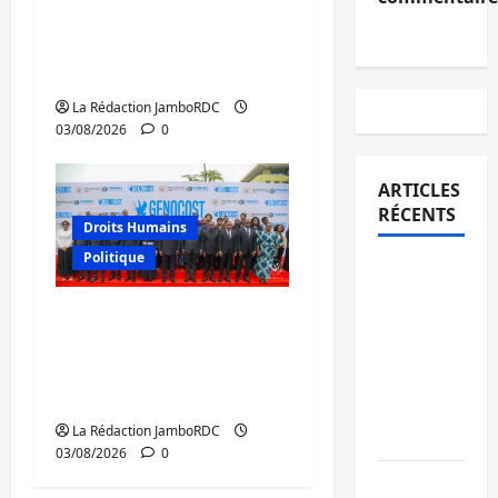
protéger les droits
humains pour prévenir
la traite des personnes
La Rédaction JamboRDC
03/08/2026
0
ARTICLES
RÉCENTS
Droits Humains
Politique
Bukavu :
des
GENOCOST : mémoire,
routes en
justice et réparations
ruine
au cœur du message
paralysent
de Tshisekedi
la
La Rédaction JamboRDC
circulation
03/08/2026
0
Ebola : la