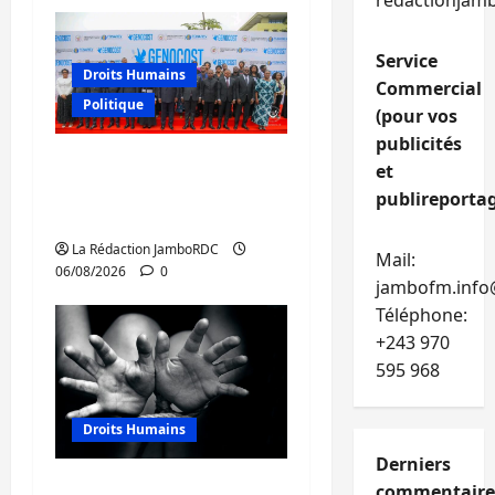
redactionjam
Service
Droits Humains
Commercial
Politique
(pour vos
publicités
GENOCOST : l’AFC/M23
et
conteste la démarche
publireportag
portée par Kinshasa
La Rédaction JamboRDC
Mail:
06/08/2026
0
jambofm.info
Téléphone:
+243 970
595 968
Droits Humains
Derniers
Sud-Kivu : mieux
commentaire