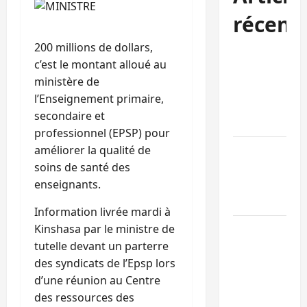
récent
200 millions de dollars,
Bukavu : des
c’est le montant alloué au
routes en
ministère de
ruine
l’Enseignement primaire,
paralysent la
secondaire et
circulation
professionnel (EPSP) pour
améliorer la qualité de
Ebola : la RD
soins de santé des
intensifie la
enseignants.
lutte avec
l’OMS
Information livrée mardi à
Kinshasa par le ministre de
Uvira : une
tutelle devant un parterre
journée de
des syndicats de l’Epsp lors
mercredi
d’une réunion au Centre
marquée par
des ressources des
l’appel à la