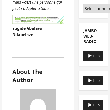
mais «
c’est une personne qui
Catégories
peut s’adapter à tout
».
Eugide Abalawi
JAMBO
Ndabelnze
WEB-
RADIO
Lecteur
00:00
00:00
audio
About The
Author
Lecteur
00:00
00:00
audio
Lecteur
00:00
00:00
audio