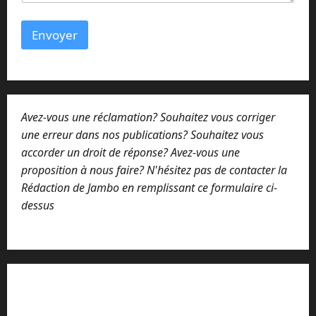
E
-
Envoyer
m
a
i
l
Avez-vous une réclamation? Souhaitez vous corriger
une erreur dans nos publications? Souhaitez vous
accorder un droit de réponse? Avez-vous une
proposition à nous faire? N'hésitez pas de contacter la
Rédaction de Jambo en remplissant ce formulaire ci-
dessus
Lisez attentivement notre procédure de
réclamation