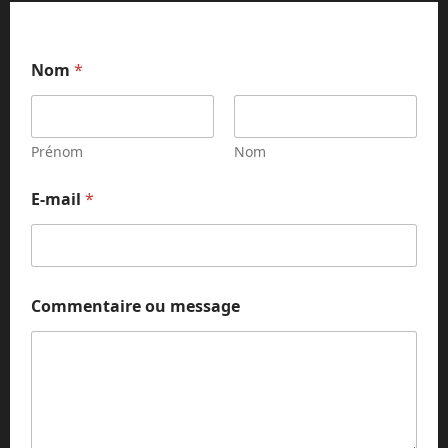
Nom
*
Prénom
Nom
E-mail
*
o
Commentaire ou message
u
m
e
s
s
a
g
e