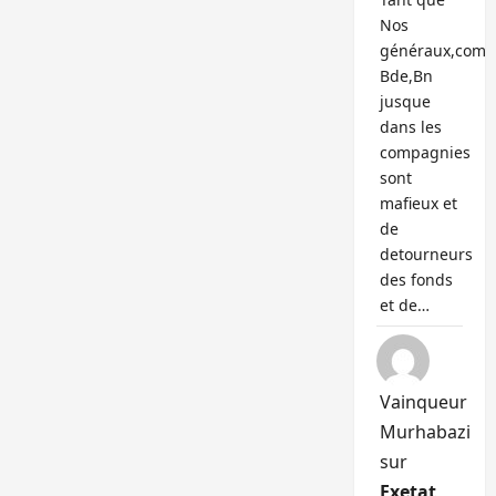
Nos
généraux,com
Bde,Bn
jusque
dans les
compagnies
sont
mafieux et
de
detourneurs
des fonds
et de…
Vainqueur
Murhabazi
sur
Exetat