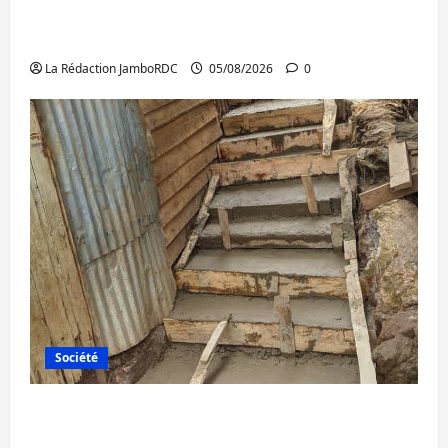
Bukavu : la Pharmakina expose son savoir-
faire à Kivu Soko Foire
La Rédaction JamboRDC
05/08/2026
0
Société
Bagira : des infrastructures grâce aux
contributions des habitants à Mulambula