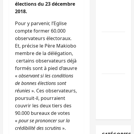
des
élections du 23 décembre
mandataires
2018.
publics est
Pour y parvenir, l’Eglise
lancé
compte former 60.000
Sud-Kivu : de
observateurs électoraux.
retour à Uvir
Et, précise le Père Makiobo
Purusi relanc
membre de la délégation,
les priorités
certains observateurs déjà
sécuritaires
formés sont à pied d’œuvre
«
observant si les conditions
Bukavu : vols
de bonnes élections sont
et agressions
réunies
». Ces observateurs,
en série, la
poursuit-il, pourraient
société civile
couvrir les deux tiers des
appelle à agir
90.000 bureaux de votes
«
pour se prononcer sur la
crédibilité des scrutins
».