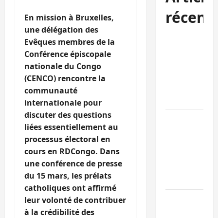
récent
En mission à Bruxelles,
une délégation des
Bukavu : la
Evêques membres de la
Pharmakina
Conférence épiscopale
expose son
nationale du Congo
savoir-faire à
(CENCO) rencontre la
Kivu Soko
communauté
Foire
internationale pour
discuter des questions
Bagira : des
liées essentiellement au
infrastructur
processus électoral en
grâce aux
cours en RDCongo. Dans
contribution
une conférence de presse
des habitant
du 15 mars, les prélats
à Mulambula
catholiques ont affirmé
RDC : le
leur volonté de contribuer
recrutement
à la crédibilité des