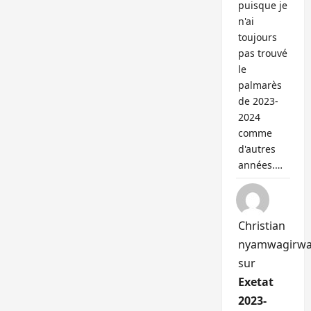
puisque je
n'ai
toujours
pas trouvé
le
palmarès
de 2023-
2024
comme
d'autres
années.…
Christian
nyamwagirw
sur
Exetat
2023-