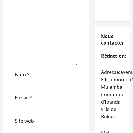
i
c
l
Nous
contacter
e
Rédaction:
Adresse:aven
Nom
*
E.P.Lumumba/
Mulamba,
Commune
E-mail
*
d’Ibanda,
ville de
Bukavu
Site web