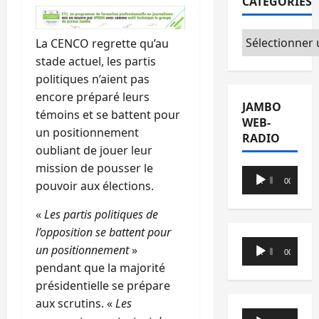
CATÉGORIES
Catégories
La CENCO regrette qu’au
stade actuel, les partis
politiques n’aient pas
encore préparé leurs
JAMBO
témoins et se battent pour
WEB-
un positionnement
RADIO
oubliant de jouer leur
mission de pousser le
Lecteur
00:00
00:00
pouvoir aux élections.
audio
«
Les partis politiques de
l’opposition se battent pour
Lecteur
un positionnement
»
00:00
00:00
audio
pendant que la majorité
présidentielle se prépare
aux scrutins. «
Les
Lecteur