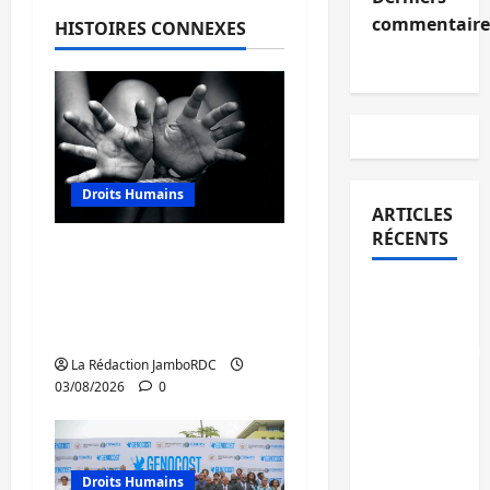
commentaire
HISTOIRES CONNEXES
Droits Humains
ARTICLES
RÉCENTS
Sud-Kivu : mieux
protéger les droits
Bukavu :
humains pour prévenir
la
la traite des personnes
Pharmakina
La Rédaction JamboRDC
expose
03/08/2026
0
son
savoir-
faire à
Droits Humains
Kivu