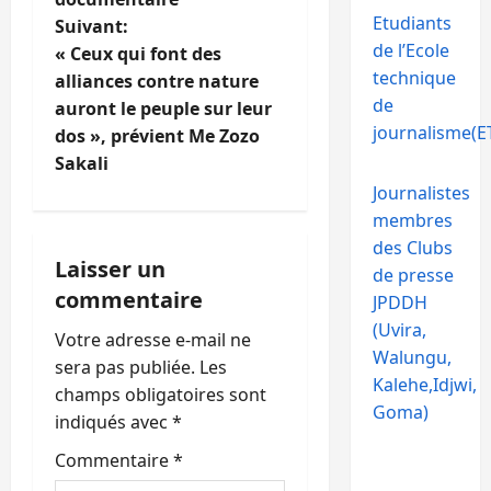
g
Etudiants
Suivant:
de l’Ecole
« Ceux qui font des
a
technique
alliances contre nature
de
t
auront le peuple sur leur
journalisme(ET
dos », prévient Me Zozo
i
Sakali
Journalistes
o
membres
n
des Clubs
Laisser un
de presse
d
commentaire
JPDDH
(Uvira,
’
Votre adresse e-mail ne
Walungu,
sera pas publiée.
Les
a
Kalehe,Idjwi,
champs obligatoires sont
Goma)
indiqués avec
*
r
Commentaire
*
t