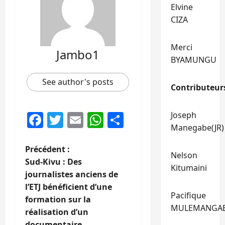
Elvine
CIZA
Merci
Jambo1
BYAMUNGU
See author's posts
Contributeur
Facebook
Twitter
Email
WhatsApp
Partager
Joseph
Manegabe(JR)
N
Précédent :
Nelson
Sud-Kivu : Des
Kitumaini
a
journalistes anciens de
l’ETJ bénéficient d’une
v
Pacifique
formation sur la
MULEMANGA
i
réalisation d’un
documentaire