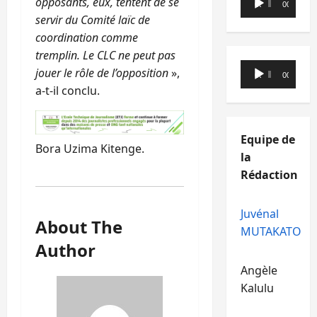
opposants, eux, tentent de se
00:00
00:00
audio
servir du Comité laïc de
coordination comme
tremplin. Le CLC ne peut pas
Lecteur
jouer le rôle de l’opposition
»,
00:00
00:00
audio
a-t-il conclu.
Equipe de
Bora Uzima Kitenge.
la
Rédaction
Juvénal
About The
MUTAKATO
Author
Angèle
Kalulu