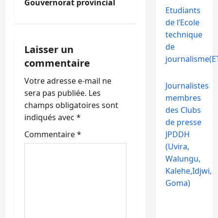
Gouvernorat provincial
g
Etudiants
de l’Ecole
a
technique
de
Laisser un
t
journalisme(ET
commentaire
i
Votre adresse e-mail ne
Journalistes
o
sera pas publiée.
Les
membres
champs obligatoires sont
des Clubs
n
indiqués avec
*
de presse
d
Commentaire
*
JPDDH
(Uvira,
’
Walungu,
Kalehe,Idjwi,
a
Goma)
r