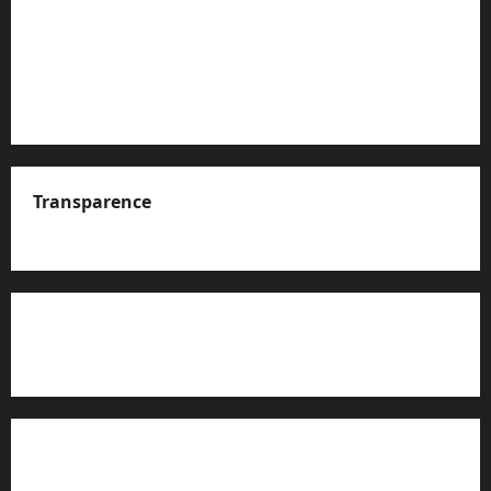
Transparence
A propos de nous
Rapport d’auto-évaluation de transparence (JTI)