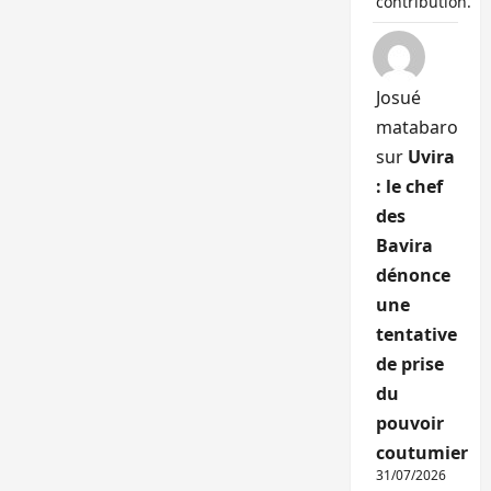
contribution.
Josué
matabaro
sur
Uvira
: le chef
des
Bavira
dénonce
une
tentative
de prise
du
pouvoir
coutumier
31/07/2026