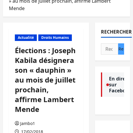
» au mois de juillet prochain, affirme Lambert
Mende
RECHERCHER
Actualité
Droits Humains
Rechercher :
Élections : Joseph
Kabila désignera
son « dauphin »
au mois de juillet
En direct
sur
prochain,
Facebook
affirme Lambert
Mende
Jambo1
17/02/2018