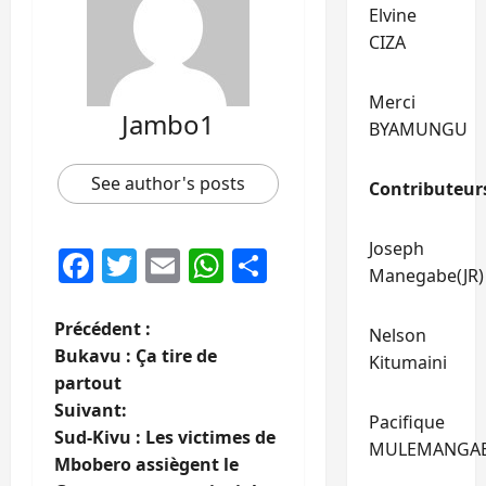
Elvine
CIZA
Merci
Jambo1
BYAMUNGU
See author's posts
Contributeur
Joseph
Facebook
Twitter
Email
WhatsApp
Partager
Manegabe(JR)
N
Précédent :
Nelson
Bukavu : Ça tire de
Kitumaini
a
partout
Suivant:
v
Pacifique
Sud-Kivu : Les victimes de
MULEMANGA
i
Mbobero assiègent le