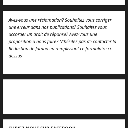
n
t
a
Avez-vous une réclamation? Souhaitez vous corriger
i
r
une erreur dans nos publications? Souhaitez vous
e
accorder un droit de réponse? Avez-vous une
proposition à nous faire? N'hésitez pas de contacter la
Rédaction de Jambo en remplissant ce formulaire ci-
dessus
Lisez attentivement notre procédure de
réclamation