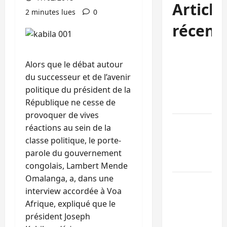
Article
2 minutes lues
0
récent
Bukavu : des
Alors que le débat autour
routes en
du successeur et de l’avenir
ruine
politique du président de la
paralysent la
République ne cesse de
circulation
provoquer de vives
Ebola : la RD
réactions au sein de la
intensifie la
classe politique, le porte-
lutte avec
parole du gouvernement
l’OMS
congolais, Lambert Mende
Omalanga, a, dans une
Uvira : une
interview accordée à Voa
journée de
Afrique, expliqué que le
mercredi
président
Joseph
marquée par