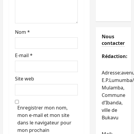
t
i
c
Nom
*
l
Nous
contacter
e
E-mail
*
Rédaction:
Adresse:aven
Site web
E.P.Lumumba/
Mulamba,
Commune
d’Ibanda,
Enregistrer mon nom,
ville de
mon e-mail et mon site
Bukavu
dans le navigateur pour
mon prochain