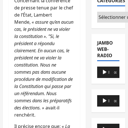
CATÉGORIES
Concernant la conférence
de presse tenue par le chef
Catégories
de l’État, Lambert
Mende,
« assure qu’en aucun
cas, le président ne va violer
la constitution ».
”Si, le
JAMBO
président a répondu
WEB-
clairement. En aucun cas, le
RADIO
président ne va violer la
constitution. Nous ne
Lecteur
sommes pas dans aucune
00:00
00:00
audio
procédure de modification de
la Constitution qui passe par
un référendum. Nous
Lecteur
sommes dans les préparatifs
00:00
00:00
audio
des élections. »
avait-il
renchérit.
Il précise encore que:
« La
Lecteur