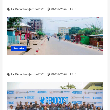
Ebola : la RDC intensifie la lutte avec l’OMS
La Rédaction JamboRDC
06/08/2026
0
Société
Uvira : une journée de mercredi marquée
par l’appel à la paix
La Rédaction JamboRDC
06/08/2026
0