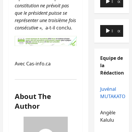
00:00
00:00
constitution ne prévoit pas
audio
que le président puisse se
représenter une troisième fois
consécutive »,
a-t-il conclu.
Lecteur
00:00
00:00
audio
Equipe de
Avec Cas-info.ca
la
Rédaction
Juvénal
About The
MUTAKATO
Author
Angèle
Kalulu