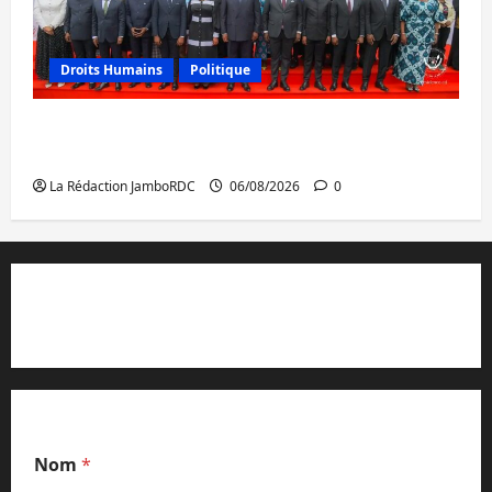
Droits Humains
Politique
GENOCOST : l’AFC/M23 conteste la
démarche portée par Kinshasa
La Rédaction JamboRDC
06/08/2026
0
Contact et réclamations
Nom
*