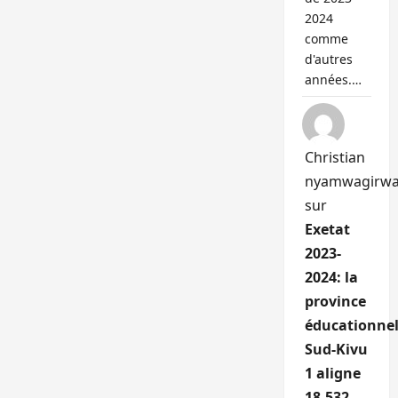
2024
comme
d'autres
années.…
Christian
nyamwagirw
sur
Exetat
2023-
2024: la
province
éducationnel
Sud-Kivu
1 aligne
18.532