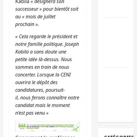
Kabila
« désignera son
l’appel à la
successeur » pour bientôt soit
paix
au « mois de juillet
GENOCOST :
prochain ».
l’AFC/M23
« Cela regarde le président et
conteste la
notre famille politique. Joseph
démarche
Kabila a sans doute une
portée par
petite idée là-dessus. Nous
Kinshasa
sommes en train de nous
Ebola : après
concerter. Lorsque la CENI
Bukavu,
ouvrira le dépôt des
l’UNPC-Sud-
candidatures, poursuit-
Kivu équipe
il, nous ferons connaître notre
les médias
candidat mais le moment
des territoire
n’est pas venu »