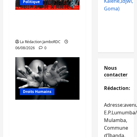
Kalehe,Idjwi,
Politique
Goma)
GENOCOST : l’AFC/M23
conteste la démarche
portée par Kinshasa
La Rédaction JamboRDC
06/08/2026
0
Nous
contacter
Rédaction:
Droits Humains
Adresse:aven
Sud-Kivu : mieux
E.P.Lumumba/
protéger les droits
Mulamba,
humains pour prévenir
Commune
la traite des personnes
d’Ibanda,