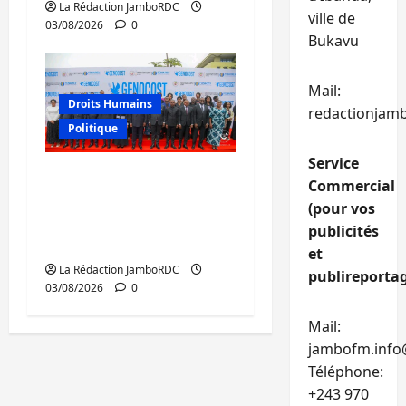
La Rédaction JamboRDC
ville de
03/08/2026
0
Bukavu
Mail:
Droits Humains
redactionjam
Politique
Service
GENOCOST : mémoire,
Commercial
justice et réparations
(pour vos
au cœur du message
publicités
de Tshisekedi
et
La Rédaction JamboRDC
publireportag
03/08/2026
0
Mail:
jambofm.info
Téléphone:
+243 970