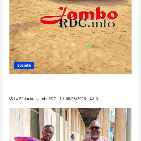
Société
Bagira : une ambulance renversée à Ciriri,
la NDSCI dénonce l’état de la route
La Rédaction JamboRDC
08/08/2026
0