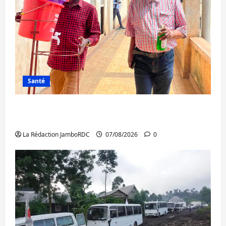
Santé
Sud-Kivu : l’UNPC maintient l’alerte contre
Ebola
La Rédaction JamboRDC
07/08/2026
0