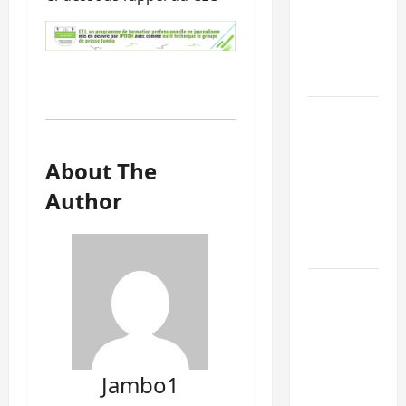
l’UNPC
maintient
l’alerte contr
Ebola
Beni :
l’échange de
prisonniers
About The
entre
Author
l’AFC/M23 et
Kinshasa ne
convainc pas
Processus de
Doha : 15
personnes
remises à
l’AFC/M23
Jambo1
avec l’appui