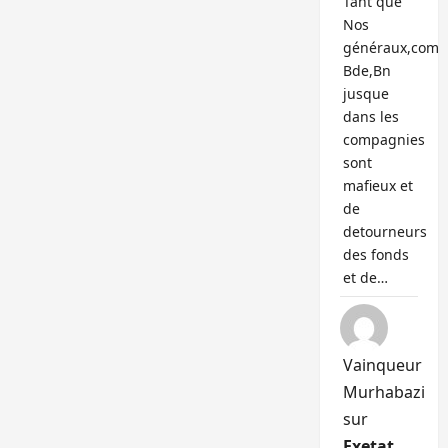
Tant que
Nos
généraux,com
Bde,Bn
jusque
dans les
compagnies
sont
mafieux et
de
detourneurs
des fonds
et de…
Vainqueur
Murhabazi
sur
Exetat