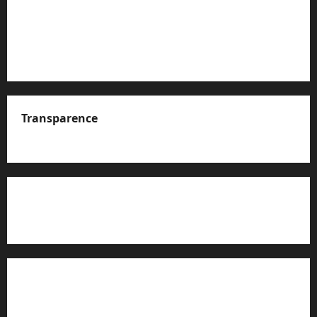
Transparence
A propos de nous
Rapport d’auto-évaluation de transparence (JTI)