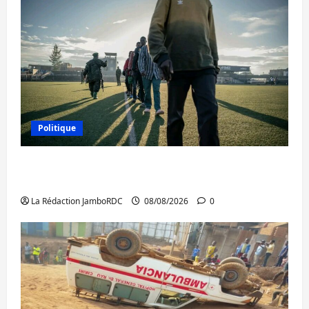
Politique
Kinshasa confirme la libération de 15
personnes affiliées à l’AFC/M23
La Rédaction JamboRDC
08/08/2026
0