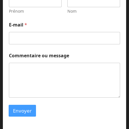
Prénom
Nom
*
E-mail
*
C
o
m
m
e
n
Commentaire ou message
t
a
i
r
e
N
o
m
Envoyer