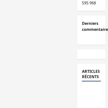
595 968
Derniers
commentaire
ARTICLES
RÉCENTS
Kinshasa
confirme
la
libération