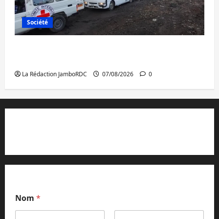
Société
Beni : l’échange de prisonniers entre
l’AFC/M23 et Kinshasa ne convainc pas
La Rédaction JamboRDC
07/08/2026
0
Contact et réclamations
Nom
*