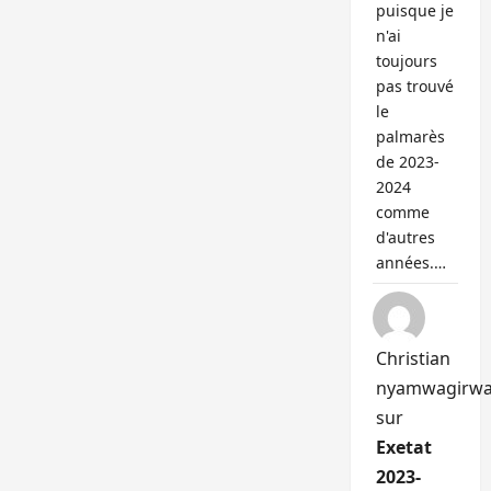
puisque je
n'ai
toujours
pas trouvé
le
palmarès
de 2023-
2024
comme
d'autres
années.…
Christian
nyamwagirw
sur
Exetat
2023-