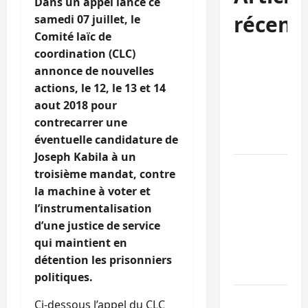
Dans un appel lancé ce
récent
samedi 07 juillet, le
Comité laïc de
coordination (CLC)
Kinshasa
annonce de nouvelles
confirme la
actions, le 12, le 13 et 14
libération de
aout 2018 pour
15 personnes
contrecarrer une
affiliées à
éventuelle candidature de
l’AFC/M23
Joseph Kabila à un
Bagira : une
troisième mandat, contre
ambulance
la machine à voter et
renversée à
l’instrumentalisation
Ciriri, la
d’une justice de service
NDSCI
qui maintient en
dénonce l’éta
détention les prisonniers
de la route
politiques.
Sud-Kivu :
Ci-dessous l’appel du CLC