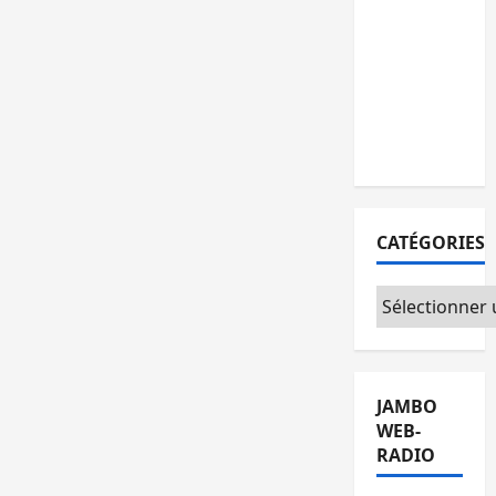
personnes
remises à
l’AFC/M23
avec
l’appui du
CICR
CATÉGORIES
Catégories
JAMBO
WEB-
RADIO