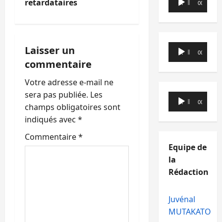
retardataires
00:00
00:00
audio
t
i
Lecteur
Laisser un
00:00
00:00
o
audio
commentaire
n
Votre adresse e-mail ne
sera pas publiée.
Les
Lecteur
d
00:00
00:00
champs obligatoires sont
audio
’
indiqués avec
*
Commentaire
*
a
Equipe de
la
r
Rédaction
t
Juvénal
i
MUTAKATO