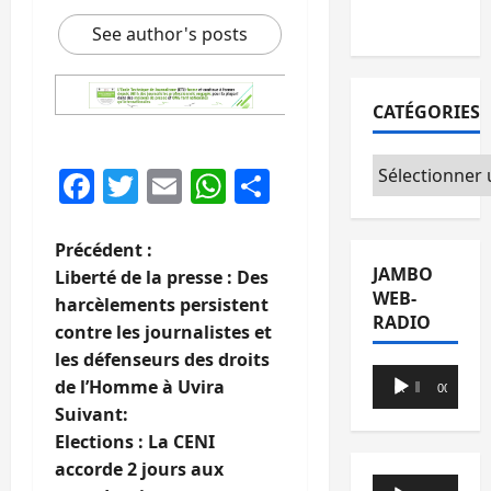
du CICR
See author's posts
CATÉGORIES
Catégories
Facebook
Twitter
Email
WhatsApp
Partager
N
Précédent :
JAMBO
Liberté de la presse : Des
a
WEB-
harcèlements persistent
RADIO
contre les journalistes et
v
les défenseurs des droits
Lecteur
i
de l’Homme à Uvira
00:00
00:00
audio
Suivant:
g
Elections : La CENI
accorde 2 jours aux
a
Lecteur