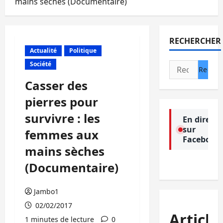
mains sèches (Documentaire)
RECHERCHER
Actualité
Politique
Société
Rechercher :
Casser des
pierres pour
survivre : les
En direct
sur
femmes aux
Facebook
mains sèches
(Documentaire)
Jambo1
02/02/2017
Article
1 minutes de lecture
0