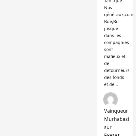
Tant que
Nos
généraux,com
Bde,Bn
jusque
dans les
compagnies
sont
mafieux et
de
detourneurs
des fonds
et de…
Vainqueur
Murhabazi
sur
Exetat