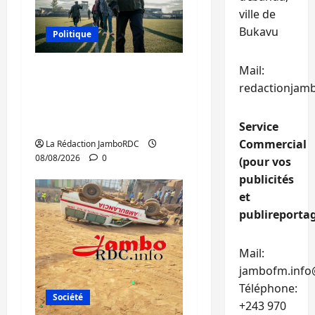
ville de
Bukavu
Politique
Mail:
Kinshasa confirme la
redactionjam
libération de 15
personnes affiliées à
l’AFC/M23
Service
Commercial
La Rédaction JamboRDC
08/08/2026
0
(pour vos
publicités
et
publireportag
Mail:
jambofm.info
Téléphone:
Société
+243 970