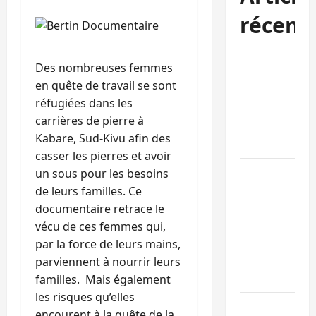
récent
Kinshasa
Des nombreuses femmes
confirme la
en quête de travail se sont
libération de
réfugiées dans les
15 personnes
carrières de pierre à
affiliées à
Kabare, Sud-Kivu afin des
l’AFC/M23
casser les pierres et avoir
Bagira : une
un sous pour les besoins
ambulance
de leurs familles. Ce
renversée à
documentaire retrace le
Ciriri, la
vécu de ces femmes qui,
NDSCI
par la force de leurs mains,
dénonce l’éta
parviennent à nourrir leurs
de la route
familles. Mais également
les risques qu’elles
Sud-Kivu :
encourent à la quête de la