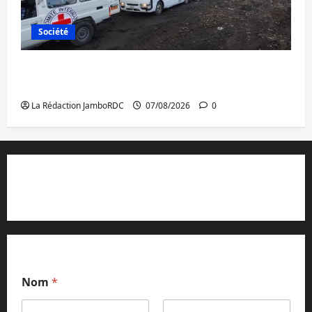
Société
Beni : l’échange de prisonniers entre
l’AFC/M23 et Kinshasa ne convainc pas
La Rédaction JamboRDC
07/08/2026
0
Contact et réclamations
Nom
*