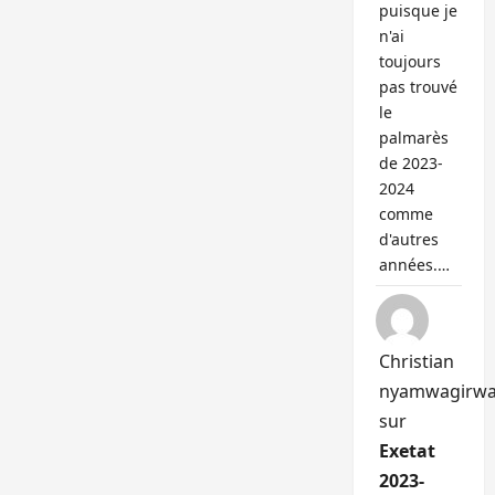
puisque je
n'ai
toujours
pas trouvé
le
palmarès
de 2023-
2024
comme
d'autres
années.…
Christian
nyamwagirw
sur
Exetat
2023-