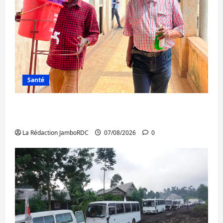
Santé
Sud-Kivu : l’UNPC maintient l’alerte contre
Ebola
La Rédaction JamboRDC
07/08/2026
0