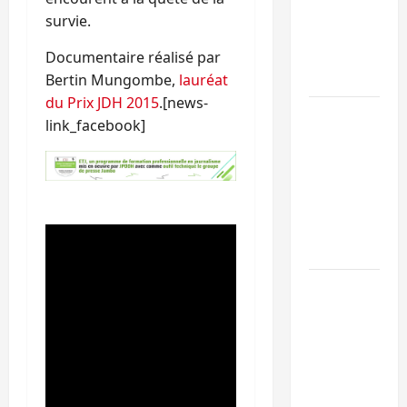
l’UNPC
survie.
maintient
l’alerte contr
Documentaire réalisé par
Ebola
Bertin Mungombe,
lauréat
du Prix JDH 2015
.[news-
Beni :
link_facebook]
l’échange de
prisonniers
entre
l’AFC/M23 et
Kinshasa ne
convainc pas
Processus de
Doha : 15
personnes
remises à
l’AFC/M23
avec l’appui