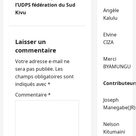
g
l’UDPS fédération du Sud
Angèle
Kivu
a
Kalulu
t
Elvine
i
Laisser un
CIZA
commentaire
o
Merci
Votre adresse e-mail ne
n
BYAMUNGU
sera pas publiée.
Les
champs obligatoires sont
d
Contributeur
indiqués avec
*
’
Commentaire
*
Joseph
a
Manegabe(JR)
r
Nelson
t
Kitumaini