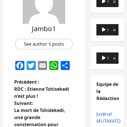
00:00
00:00
audio
Jambo1
Lecteur
00:00
00:00
audio
See author's posts
Lecteur
00:00
00:00
Facebook
Twitter
Email
WhatsApp
Partager
audio
N
Précédent :
Equipe de
RDC : Etienne Tshisekedi
la
a
n’est plus !
Rédaction
Suivant:
v
La mort de Tshidekedi,
Juvénal
i
une grande
MUTAKATO
consternation pour