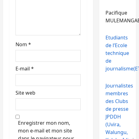
i
Pacifique
c
MULEMANGA
l
Etudiants
Nom
*
de l’Ecole
e
technique
de
E-mail
*
journalisme(ET
Journalistes
Site web
membres
des Clubs
de presse
JPDDH
Enregistrer mon nom,
(Uvira,
mon e-mail et mon site
Walungu,
dans le navigateur pour