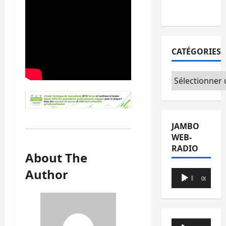
du CICR
CATÉGORIES
Catégories
JAMBO
WEB-
RADIO
About The
Author
Lecteur
00:00
00:00
audio
Lecteur