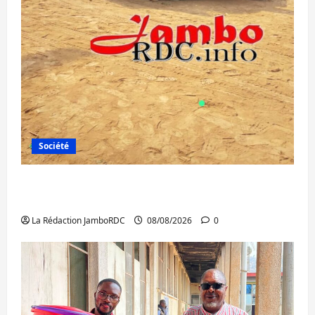
Société
Bagira : une ambulance renversée à Ciriri,
la NDSCI dénonce l’état de la route
La Rédaction JamboRDC
08/08/2026
0