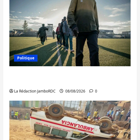
Politique
Kinshasa confirme la libération de 15
personnes affiliées à l’AFC/M23
La Rédaction JamboRDC
08/08/2026
0