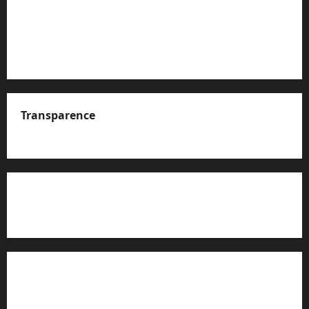
Transparence
A propos de nous
Rapport d’auto-évaluation de transparence (JTI)