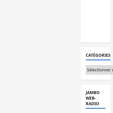
personnes
remises à
l’AFC/M23
avec
l’appui du
CICR
CATÉGORIES
Catégories
JAMBO
WEB-
RADIO