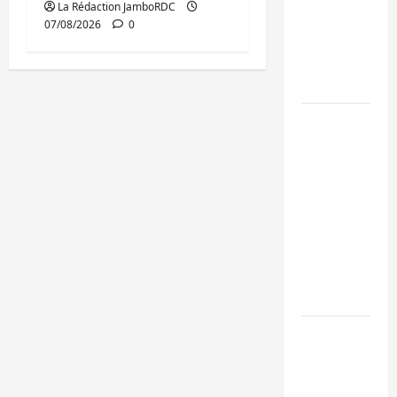
La Rédaction JamboRDC
de 15
07/08/2026
0
personnes
affiliées à
l’AFC/M23
Bagira :
une
ambulance
renversée
à Ciriri, la
NDSCI
dénonce
l’état de
la route
Sud-Kivu
: l’UNPC
maintient