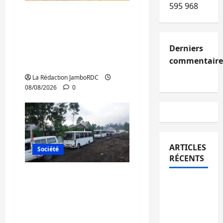
595 968
Bagira : une
ambulance renversée
à Ciriri, la NDSCI
Derniers
dénonce l’état de la
commentaire
route
La Rédaction JamboRDC
08/08/2026
0
ARTICLES
Société
RÉCENTS
Beni : l’échange de
Kinshasa
prisonniers entre
confirme
l’AFC/M23 et Kinshasa
la
ne convainc pas
libération