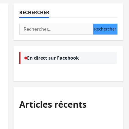
RECHERCHER
Rechercher :
En direct sur Facebook
Articles récents
Ebola : après Bukavu, l’UNPC-Sud-Kivu
équipe les médias des territoires