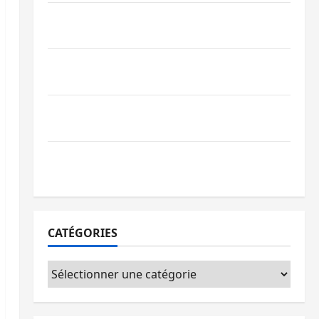
Bukavu : la Pharmakina expose son
savoir-faire à Kivu Soko Foire
Bagira : des infrastructures grâce aux
contributions des habitants à Mulambula
RDC : le recrutement des mandataires
publics est lancé
Sud-Kivu : de retour à Uvira, Purusi
relance les priorités sécuritaires
CATÉGORIES
Catégories