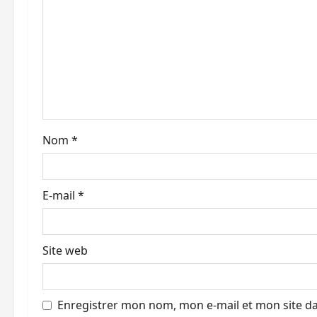
d
’
a
r
t
Nom
*
i
E-mail
*
c
l
Site web
e
Enregistrer mon nom, mon e-mail et mon site d