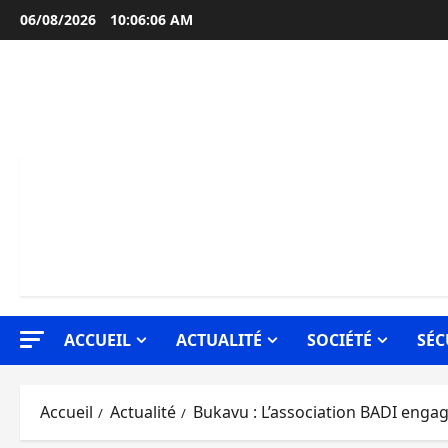
Aller
06/08/2026
10:06:07 AM
au
contenu
ACCUEIL
ACTUALITÉ
SOCIÉTÉ
SÉC
Accueil
Actualité
Bukavu : L’association BADI engagé