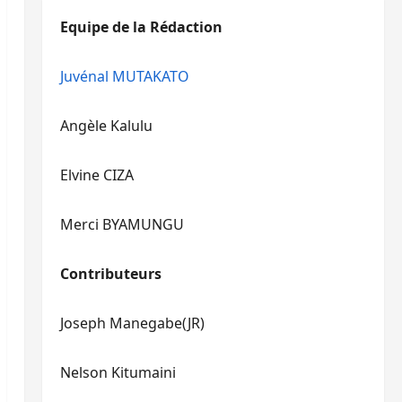
diminuer
haut/bas
Equipe de la Rédaction
le
pour
volume.
augmenter
ou
Juvénal MUTAKATO
diminuer
le
Angèle Kalulu
volume.
Elvine CIZA
Merci BYAMUNGU
Contributeurs
Joseph Manegabe(JR)
Nelson Kitumaini