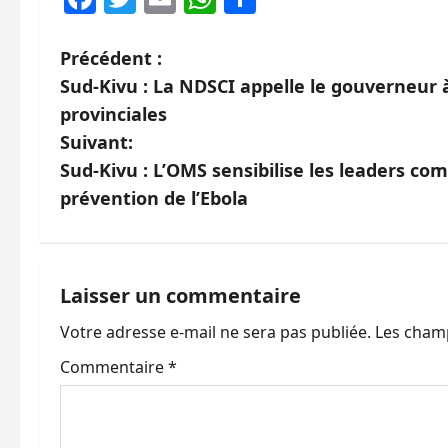
N
Précédent :
Sud-Kivu : La NDSCI appelle le gouverneur à
a
provinciales
v
Suivant:
Sud-Kivu : L’OMS sensibilise les leaders co
i
prévention de l’Ebola
g
a
Laisser un commentaire
t
Votre adresse e-mail ne sera pas publiée.
Les champ
i
Commentaire
*
o
n