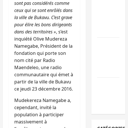
sont pas considérés comme
personnes
ceux qui se sont enrôlés dans
remises à
la ville de Bukavu. C’est grave
l’AFC/M23
pour élire les bons dirigeants
avec l’appui
dans des territoires »
, s’est
du CICR
inquiété Olive Mudereza
Bukavu : des
Namegabe, Président de la
routes en
fondation qui porte son
ruine
nom cité par Radio
paralysent la
Maendeleo, une radio
circulation
communautaire qui émet à
partir de la ville de Bukavu
Ebola : la RD
ce jeudi 23 décembre 2016.
intensifie la
lutte avec
Mudekereza Namegabe a,
l’OMS
cependant, invité la
population à participer
massivement à