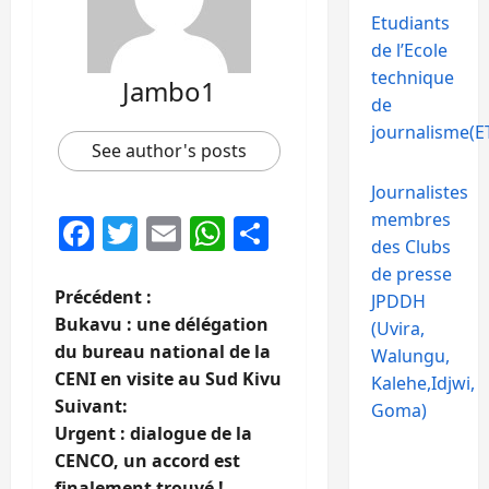
Etudiants
de l’Ecole
technique
Jambo1
de
journalisme(ET
See author's posts
Journalistes
membres
Facebook
Twitter
Email
WhatsApp
Partager
des Clubs
de presse
N
Précédent :
JPDDH
Bukavu : une délégation
(Uvira,
a
du bureau national de la
Walungu,
CENI en visite au Sud Kivu
Kalehe,Idjwi,
v
Suivant:
Goma)
i
Urgent : dialogue de la
CENCO, un accord est
g
finalement trouvé !