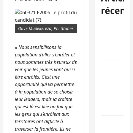
récent
Sud-Kivu :
Olive Mudekereza, Ph. 3tamis
l’UNPC
maintient
l’alerte contr
« Nous sensibilisons la
Ebola
population d’aller s’enrôler et
nous sommes très heureux de
Beni :
voir que les jeunes vont aussi
l’échange de
être enrôlés. C’est une
prisonniers
opportunité qui va permettre
entre
à la population de se choisir
l’AFC/M23 et
leur leaders, mais la crainte
Kinshasa ne
qui est là est liée au fait que
convainc pas
les gens qui s’enrôlent aux
territoires ont difficile à
Processus de
traverser la frontière. Ils ne
Doha : 15