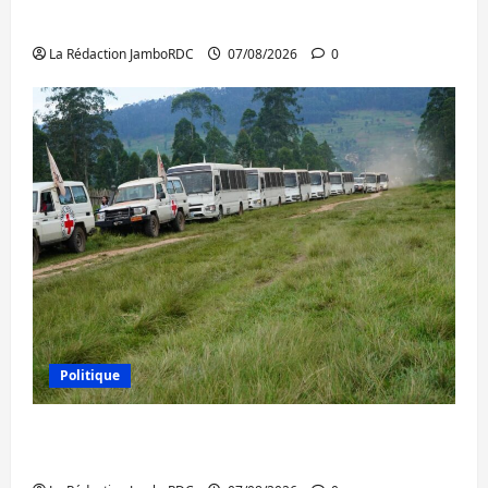
l’AFC/M23 et Kinshasa ne convainc pas
La Rédaction JamboRDC
07/08/2026
0
Politique
Processus de Doha : 15 personnes remises
à l’AFC/M23 avec l’appui du CICR