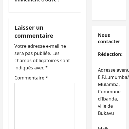
a
t
Laisser un
i
commentaire
Nous
contacter
o
Votre adresse e-mail ne
sera pas publiée.
Les
Rédaction:
n
champs obligatoires sont
indiqués avec
*
d
Adresse:aven
E.P.Lumumba/
Commentaire
*
’
Mulamba,
Commune
a
d’Ibanda,
r
ville de
Bukavu
t