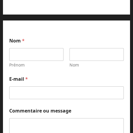
Nom
*
Prénom
Nom
E-mail
*
m
Commentaire ou message
e
s
s
a