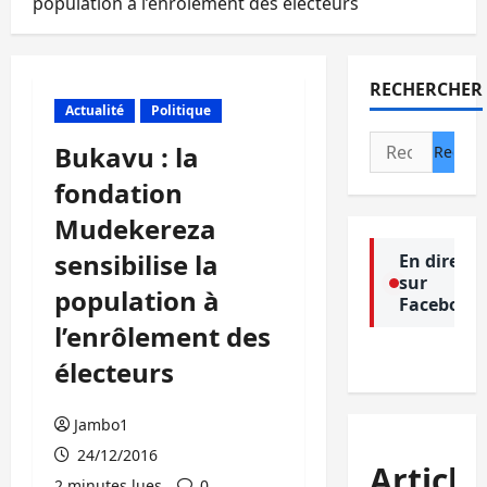
population à l’enrôlement des électeurs
RECHERCHER
Actualité
Politique
Rechercher :
Bukavu : la
fondation
Mudekereza
sensibilise la
En direct
sur
population à
Facebook
l’enrôlement des
électeurs
Jambo1
24/12/2016
Article
2 minutes lues
0