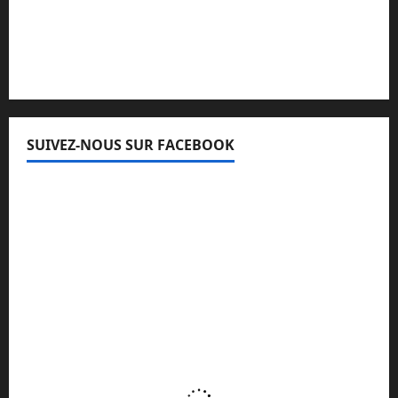
Lisez attentivement notre procédure de
réclamation
SUIVEZ-NOUS SUR FACEBOOK