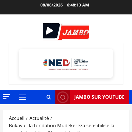
Aller
08/08/2026
6:48:14 AM
au
contenu
JAMBO SUR YOUTUBE
Menu
principal
Accueil
Actualité
Bukavu : la fondation Mudekereza sensibilise la