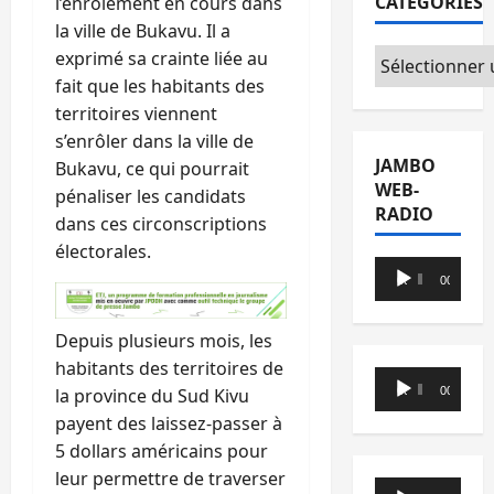
CATÉGORIES
l’enrôlement en cours dans
la ville de Bukavu. Il a
Catégories
exprimé sa crainte liée au
fait que les habitants des
territoires viennent
s’enrôler dans la ville de
JAMBO
Bukavu, ce qui pourrait
WEB-
pénaliser les candidats
RADIO
dans ces circonscriptions
électorales.
Lecteur
00:00
00:00
audio
Depuis plusieurs mois, les
habitants des territoires de
Lecteur
00:00
00:00
la province du Sud Kivu
audio
payent des laissez-passer à
5 dollars américains pour
leur permettre de traverser
Lecteur