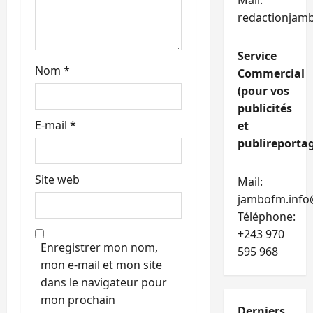
Mail:
i
redactionjam
c
Service
l
Nom
*
Commercial
e
(pour vos
publicités
E-mail
*
et
publireportag
Site web
Mail:
jambofm.info
Téléphone:
+243 970
Enregistrer mon nom,
595 968
mon e-mail et mon site
dans le navigateur pour
mon prochain
Derniers