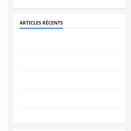
ARTICLES RÉCENTS
Sud-Kivu : l’UNPC maintient l’alerte contre
Ebola
Beni : l’échange de prisonniers entre
l’AFC/M23 et Kinshasa ne convainc pas
Processus de Doha : 15 personnes remises
à l’AFC/M23 avec l’appui du CICR
Bukavu : des routes en ruine paralysent la
circulation
Ebola : la RDC intensifie la lutte avec l’OMS