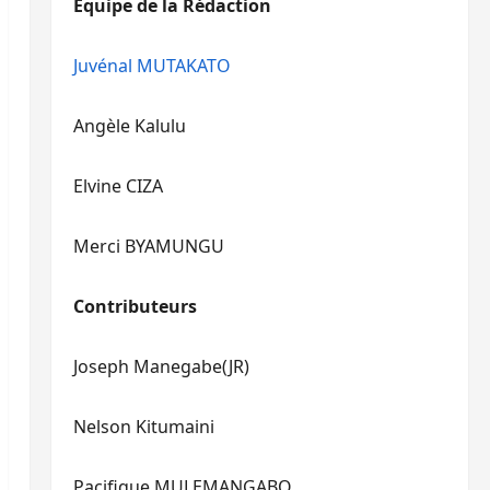
Equipe de la Rédaction
le
pour
volume.
augmenter
ou
Juvénal MUTAKATO
diminuer
le
Angèle Kalulu
volume.
Elvine CIZA
Merci BYAMUNGU
Contributeurs
Joseph Manegabe(JR)
Nelson Kitumaini
Pacifique MULEMANGABO