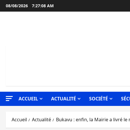
Aller
08/08/2026
7:27:09 AM
au
contenu
ACCUEIL
ACTUALITÉ
SOCIÉTÉ
SÉC
Accueil
Actualité
Bukavu : enfin, la Mairie a livré l