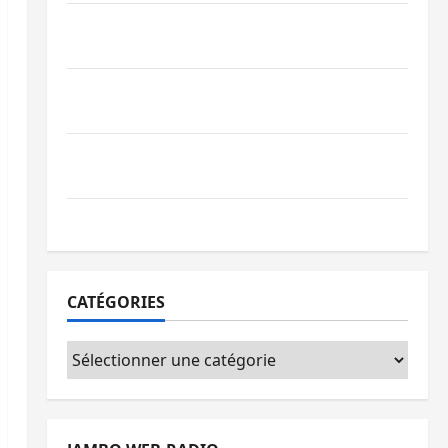
Beni : l’échange de prisonniers entre
l’AFC/M23 et Kinshasa ne convainc pas
Processus de Doha : 15 personnes remises
à l’AFC/M23 avec l’appui du CICR
Bukavu : des routes en ruine paralysent la
circulation
Ebola : la RDC intensifie la lutte avec l’OMS
CATÉGORIES
Catégories