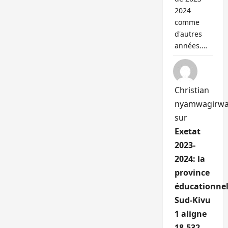
2024
comme
d'autres
années.…
Christian
nyamwagirw
sur
Exetat
2023-
2024: la
province
éducationnel
Sud-Kivu
1 aligne
18.532