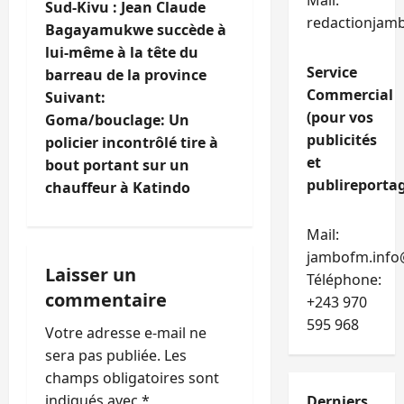
Mail:
Sud-Kivu : Jean Claude
a
redactionjam
Bagayamukwe succède à
lui-même à la tête du
v
Service
barreau de la province
Commercial
i
Suivant:
(pour vos
Goma/bouclage: Un
g
publicités
policier incontrôlé tire à
et
bout portant sur un
a
publireportag
chauffeur à Katindo
t
Mail:
i
jambofm.info
Laisser un
Téléphone:
o
commentaire
+243 970
n
595 968
Votre adresse e-mail ne
sera pas publiée.
Les
d
champs obligatoires sont
indiqués avec
*
Derniers