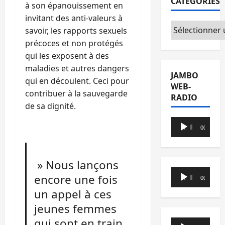
CATÉGORIES
à son épanouissement en
invitant des anti-valeurs à
Catégories
savoir, les rapports sexuels
précoces et non protégés
qui les exposent à des
maladies et autres dangers
JAMBO
qui en découlent. Ceci pour
WEB-
contribuer à la sauvegarde
RADIO
de sa dignité.
Lecteur
00:00
00:00
audio
» Nous lançons
Lecteur
encore une fois
00:00
00:00
audio
un appel à ces
jeunes femmes
qui sont en train
Lecteur