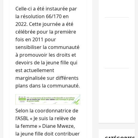
l’appel à la
Celle-ci a été instaurée par
paix
la résolution 66/170 en
GENOCOST :
2022. Cette journée a été
l’AFC/M23
célébrée pour la première
conteste la
fois en 2011 pour
démarche
sensibiliser la communauté
portée par
à promouvoir les droits et
Kinshasa
devoirs de la jeune fille qui
est actuellement
Ebola : après
marginalisée sur différents
Bukavu,
plans dans la communauté.
l’UNPC-Sud-
Kivu équipe
les médias
Selon la coordonnatrice de
des territoire
l’ASBL « Je suis la relève de
la femme » Diane Mweze,
la jeune fille doit contribuer