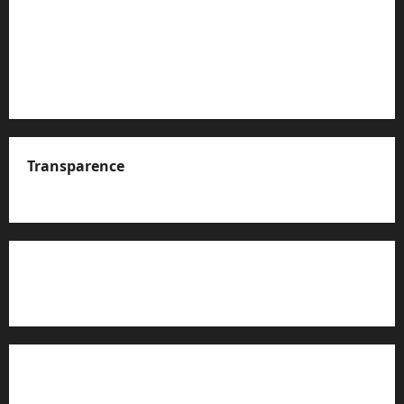
Transparence
A propos de nous
Rapport d’auto-évaluation de transparence (JTI)