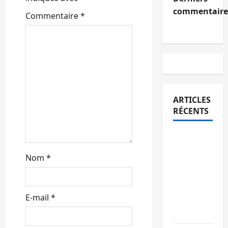
’
commentaire
Commentaire
*
a
r
t
i
ARTICLES
c
RÉCENTS
l
Bukavu :
e
des
Nom
*
routes en
ruine
paralysent
E-mail
*
la
circulation