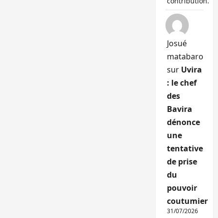
contribution.
Josué
matabaro
sur
Uvira
: le chef
des
Bavira
dénonce
une
tentative
de prise
du
pouvoir
coutumier
31/07/2026