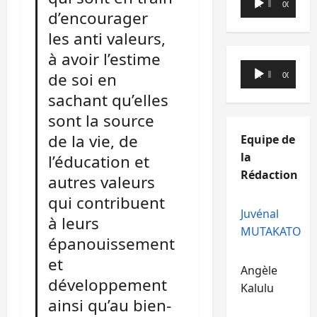
00:00
00:00
d’encourager
audio
les anti valeurs,
à avoir l’estime
Lecteur
de soi en
00:00
00:00
audio
sachant qu’elles
sont la source
de la vie, de
Equipe de
la
l’éducation et
Rédaction
autres valeurs
qui contribuent
Juvénal
à leurs
MUTAKATO
épanouissement
et
Angèle
développement
Kalulu
ainsi qu’au bien-