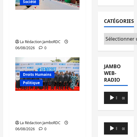
Société
Uvira : une journée de
CATÉGORIES
mercredi marquée par
l’appel à la paix
Catégories
La Rédaction JamboRDC
06/08/2026
0
JAMBO
WEB-
Droits Humains
RADIO
Politique
Lecteur
GENOCOST : l’AFC/M23
00:00
00:00
audio
conteste la démarche
portée par Kinshasa
La Rédaction JamboRDC
Lecteur
06/08/2026
0
00:00
00:00
audio