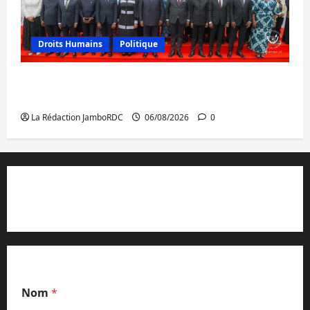
Droits Humains
Politique
GENOCOST : l’AFC/M23 conteste la
démarche portée par Kinshasa
La Rédaction JamboRDC
06/08/2026
0
Contact et réclamations
*
Nom
*
C
o