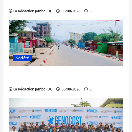
Ebola : la RDC intensifie la lutte avec l’OMS
La Rédaction JamboRDC
06/08/2026
0
Société
Uvira : une journée de mercredi marquée
par l’appel à la paix
La Rédaction JamboRDC
06/08/2026
0