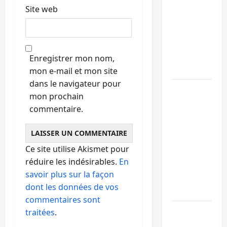
Ebola : la
Site web
RDC
intensifie
la lutte
avec
Enregistrer mon nom,
l’OMS
mon e-mail et mon site
dans le navigateur pour
Uvira :
mon prochain
une
commentaire.
journée
de
mercredi
Ce site utilise Akismet pour
marquée
réduire les indésirables.
En
par
savoir plus sur la façon
l’appel à
dont les données de vos
la paix
commentaires sont
GENOCOST
traitées
.
: