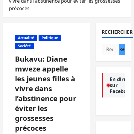
vivre dans l’abstinence pour éviter les grossesses
précoces
RECHERCHER
Actualité
Politique
Société
Rechercher :
Bukavu: Diane
mweze appelle
les jeunes filles à
En direct
sur
vivre dans
Facebook
l’abstinence pour
éviter les
grossesses
précoces