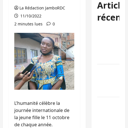
Article
La Rédaction JamboRDC
récent
11/10/2022
2 minutes lues
0
Bukavu : des
routes en
ruine
paralysent la
circulation
Ebola : la RD
intensifie la
lutte avec
l’OMS
Uvira : une
L’humanité célèbre la
journée de
journée internationale de
mercredi
la jeune fille le 11 octobre
marquée par
de chaque année.