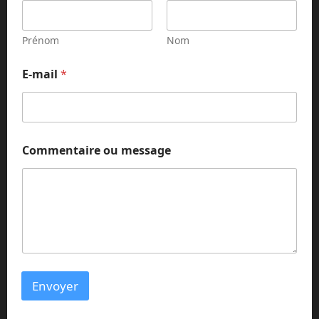
m
m
e
Prénom
Nom
n
t
E-mail
*
a
i
r
e
o
u
Commentaire ou message
Envoyer