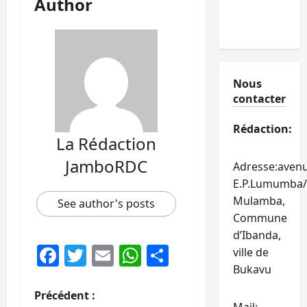
Author
Nous
contacter
Rédaction:
La Rédaction
JamboRDC
Adresse:aven
E.P.Lumumba/
Mulamba,
See author's posts
Commune
d’Ibanda,
Facebook
Twitter
Email
WhatsApp
Partager
ville de
Bukavu
N
Précédent :