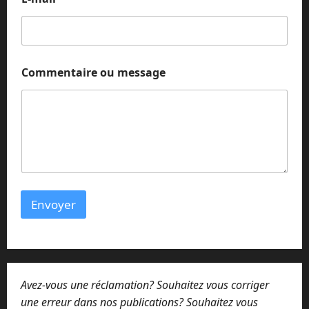
g
e
o
u
Commentaire ou message
Envoyer
Avez-vous une réclamation? Souhaitez vous corriger
une erreur dans nos publications? Souhaitez vous