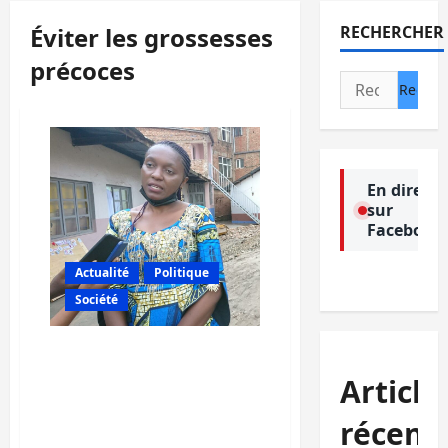
Éviter les grossesses
RECHERCHER
précoces
Rechercher :
En direct
sur
Facebook
Actualité
Politique
Société
Bukavu: Diane mweze
appelle les jeunes filles à
Article
vivre dans l’abstinence
pour éviter les grossesses
récent
précoces