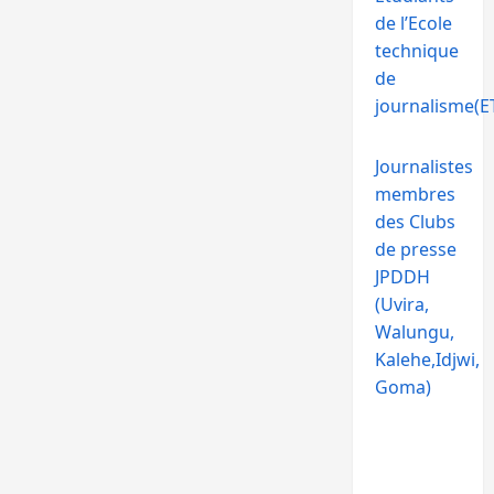
de l’Ecole
technique
de
journalisme(ET
Journalistes
membres
des Clubs
de presse
JPDDH
(Uvira,
Walungu,
Kalehe,Idjwi,
Goma)