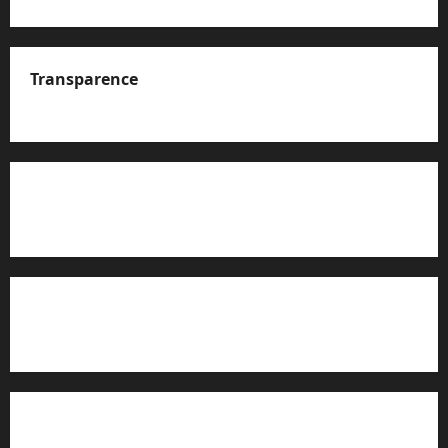
Transparence
A propos de nous
Rapport d’auto-évaluation de transparence (JTI)
Charte éditoriale