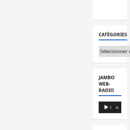
priorités
sécuritaires
CATÉGORIES
Catégories
JAMBO
WEB-
RADIO
Lecteur
00:00
00:00
audio