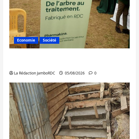
Economie
Société
Bukavu : la Pharmakina expose son savoir-
faire à Kivu Soko Foire
La Rédaction JamboRDC
05/08/2026
0