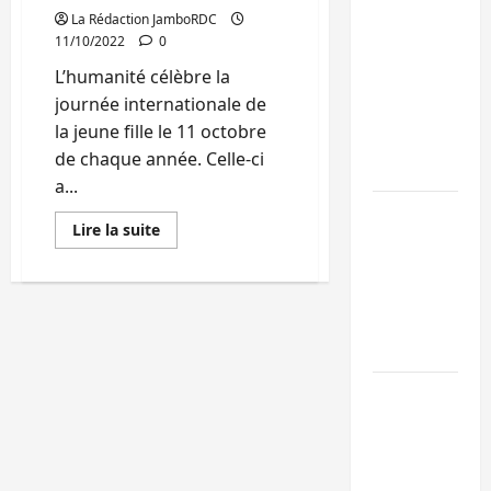
La Rédaction JamboRDC
Ebola : après
11/10/2022
0
Bukavu,
L’humanité célèbre la
l’UNPC-Sud-
journée internationale de
Kivu équipe l
la jeune fille le 11 octobre
médias des
de chaque année. Celle-ci
territoires
a...
Bukavu : la
En
Lire la suite
Pharmakina
savoir
plus
expose son
sur
Bukavu:
savoir-faire à
Diane
mweze
Kivu Soko
appelle
Foire
les
jeunes
filles
Bagira : des
à
vivre
infrastructur
dans
l’abstinence
grâce aux
pour
éviter
contribution
les