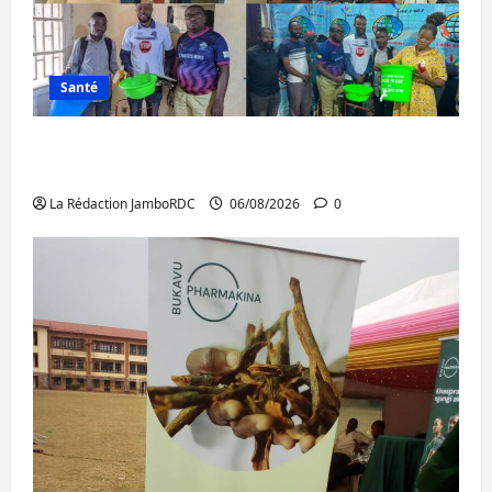
Santé
Ebola : après Bukavu, l’UNPC-Sud-Kivu
équipe les médias des territoires
La Rédaction JamboRDC
06/08/2026
0